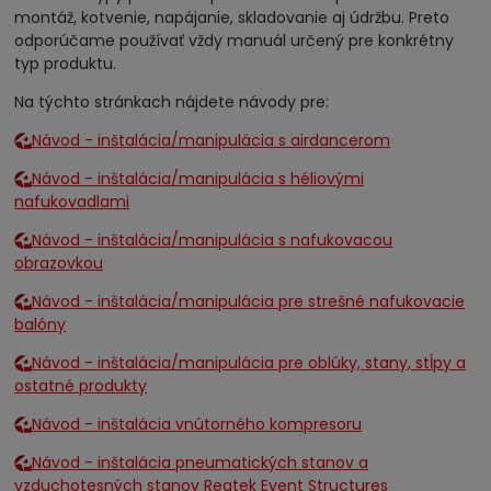
montáž, kotvenie, napájanie, skladovanie aj údržbu. Preto
odporúčame používať vždy manuál určený pre konkrétny
typ produktu.
Na týchto stránkach nájdete návody pre:
Návod - inštalácia/manipulácia s airdancerom
Návod - inštalácia/manipulácia s héliovými
nafukovadlami
Návod - inštalácia/manipulácia s nafukovacou
obrazovkou
Návod - inštalácia/manipulácia pre strešné nafukovacie
balóny
Návod - inštalácia/manipulácia pre oblúky, stany, stĺpy a
ostatné produkty
Návod - inštalácia vnútorného kompresoru
Návod - inštalácia pneumatických stanov a
vzduchotesných stanov Reatek Event Structures