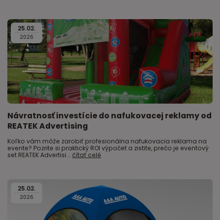
25
.
02
.
2026
Návratnosť investície do nafukovacej reklamy od
REATEK Advertising
Koľko vám môže zarobiť profesionálna nafukovacia reklama na
evente? Pozrite si praktický ROI výpočet a zistite, prečo je eventový
set REATEK Advertisi...
čítať celé
25
.
02
.
2026