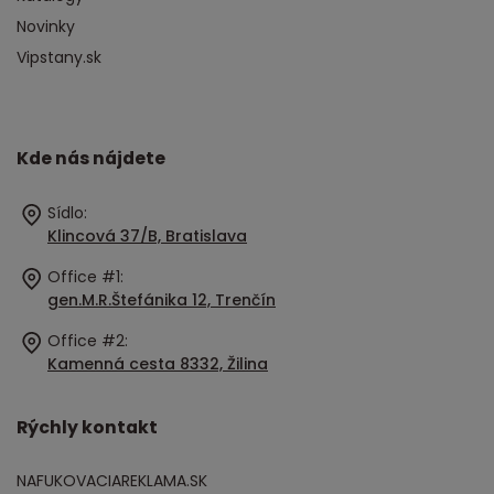
Novinky
Vipstany.sk
Kde nás nájdete
Sídlo:
Klincová 37/B, Bratislava
Office #1:
gen.M.R.Štefánika 12, Trenčín
Office #2:
Kamenná cesta 8332, Žilina
Rýchly kontakt
NAFUKOVACIAREKLAMA.SK