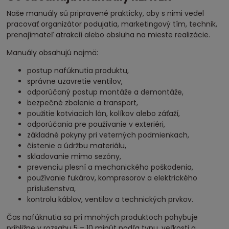
Naše manuály sú pripravené prakticky, aby s nimi vedel
pracovať organizátor podujatia, marketingový tím, technik,
prenajímateľ atrakcií alebo obsluha na mieste realizácie.
Manuály obsahujú najmä:
postup nafúknutia produktu,
správne uzavretie ventilov,
odporúčaný postup montáže a demontáže,
bezpečné zbalenie a transport,
použitie kotviacich lán, kolíkov alebo záťaží,
odporúčania pre používanie v exteriéri,
základné pokyny pri veterných podmienkach,
čistenie a údržbu materiálu,
skladovanie mimo sezóny,
prevenciu plesní a mechanického poškodenia,
používanie fukárov, kompresorov a elektrického
príslušenstva,
kontrolu káblov, ventilov a technických prvkov.
Čas nafúknutia sa pri mnohých produktoch pohybuje
približne v rozsahu 5 – 10 minút podľa typu, veľkosti a