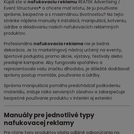
Kúpili ste si
nafukovaciu reklamu
REATEK Advertising /
Event Structures® a chcete mať istotu, že ju používate
správne, bezpečne a s maximálnou životnosťou? Na tejto
stránke nájdete manuály k inštalácii, manipulácii, kotveniu,
údržbe a skladovaniu našich nafukovacích reklamných
produktov.
Profesionálna
nafukovacia reklama
nie je bežná
dekorácia. Je to marketingový nástroj určený na eventy,
športové podujatia, promo akcie, výstavy, festivaly alebo
predajné kampane. Aby fungovala spoľahlivo a
reprezentovala vašu značku dlhodobo, je dôležité dodržiavať
správny postup montáže, používania a údržby.
Správna manipulácia pomáha predchádzať poškodeniu
materiálu, znižuje riziko servisných zásahov a zabezpečuje
bezpečné používanie produktu v interiéri aj exteriéri.
Manuály pre jednotlivé typy
nafukovacej reklamy
Pre rôzne typy produktov platia odlišné odporúčania na