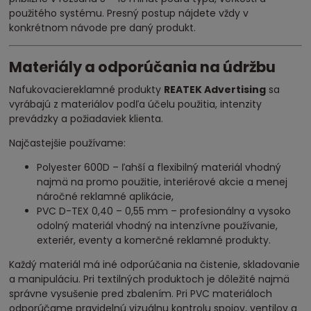
použitého systému. Presný postup nájdete vždy v
konkrétnom návode pre daný produkt.
Materiály a odporúčania na údržbu
Nafukovacie
reklamné produkty
REATEK Advertising
sa
vyrábajú z materiálov podľa účelu použitia, intenzity
prevádzky a požiadaviek klienta.
Najčastejšie používame:
Polyester 600D – ľahší a flexibilný materiál vhodný
najmä na promo použitie, interiérové akcie a menej
náročné reklamné aplikácie,
PVC D-TEX 0,40 – 0,55 mm – profesionálny a vysoko
odolný materiál vhodný na intenzívne používanie,
exteriér, eventy a komerčné reklamné produkty.
Každý materiál má iné odporúčania na čistenie, skladovanie
a manipuláciu. Pri textilných produktoch je dôležité najmä
správne vysušenie pred zbalením. Pri PVC materiáloch
odporúčame pravidelnú vizuálnu kontrolu spojov, ventilov a