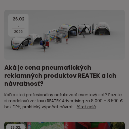
26
.
02
.
2026
Aká je cena pneumatických
reklamných produktov REATEK a ich
návratnosť?
Koľko stojí profesionálny nafukovací eventový set? Pozrite
si modelovú zostavu REATEK Advertising za 8 000 – 8 500 €
bez DPH, praktický výpočet návrat...
čítať celé
25
.
02
.