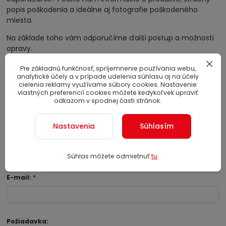
popis poškodenia a ideálne aj fotografie poškodeného
miesta.
Na základe toho vám odporučíme ďalší postup a možnosti
opravy.
servis@nafukovaciareklama.sk
Pre základnú funkčnosť, spríjemnenie používania webu,
+421 918 986 319
analytické účely a v prípade udelenia súhlasu aj na účely
cielenia reklamy využívame súbory cookies. Nastavenie
vlastných preferencií cookies môžete kedykoľvek upraviť
Kontaktujte nás - servis
odkazom v spodnej časti stránok.
nafukovacej reklamy:
Nastavenia
Súhlasím
Meno / Firma:
*
Súhlas môžete odmietnuť
tu
.
E-mail:
*
Požiadavka: