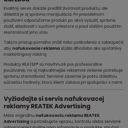
Kvalitný servis dokáže predĺžiť životnosť produktu, ale
dôležitá je aj správna manipulácia. Pri pravidelnom
používaní odporúčame produkt po akcii vysušiť, správne
zložiť, skladovať v suchom priestore a pred ďalším použitím
skontrolovať jeho stav.
Takýto prístup pomáha znížiť riziko poškodenia a zabezpečiť,
aby
nafukovacia reklama
slúžila dlhodobo ako spoľahlivý
marketingový nástroj.
Produkty REATEK® sú navrhnuté pre profesionálne
používanie, no aj najkvalitnejšie reklamné riešenie potrebuje
správnu starostlivosť. Servisné zázemie je preto dôležitou
súčasťou hodnoty, ktorú klient získava pri spolupráci s nami.
Vyžiadajte si servis nafukovacej
reklamy REATEK Advertising
Máte originálnu
nafukovaciu reklamu REATEK
Advertising
a potrebujete opravu, kontrolu alebo servisné
odporúčanie? Pošlite nám informácie o produkte, stručný