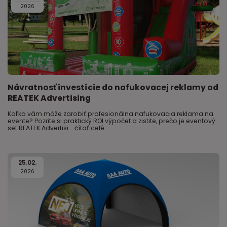
2026
Návratnosť investície do nafukovacej reklamy od
REATEK Advertising
Koľko vám môže zarobiť profesionálna nafukovacia reklama na
evente? Pozrite si praktický ROI výpočet a zistite, prečo je eventový
set REATEK Advertisi...
čítať celé
25
.
02
.
2026