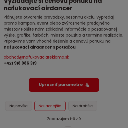
Vyžiadajte si cenovú ponuku na
nafukovací airdancer
Plánujete otvorenie prevádzky, sezónnu akciu, výpredaj,
promo kampaň, event alebo zvýraznenie predajného
miesta? Pošlite nám základné informácie o požadovanej
výške, grafike, farbách, mieste použitia a termíne realizácie.
Pripravíme vám vhodné riešenie a cenovú ponuku na
nafukovací airdancer s potlačou
.
obchod@nafukovaciareklama.sk
+421 918 986 319
Upresniť parametre
Najnovšie
Najlacnejšie
Najdrahšie
Zobrazujem 1-9 z 9