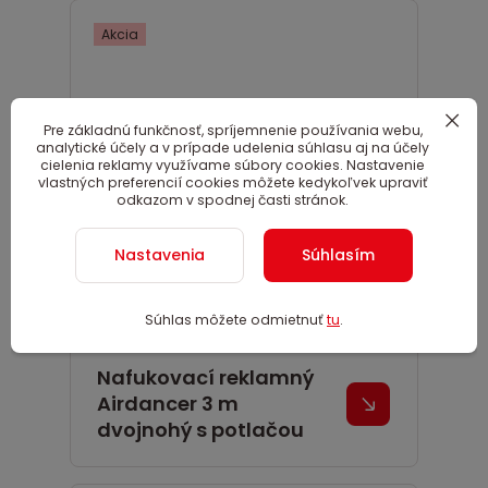
Akcia
Pre základnú funkčnosť, spríjemnenie používania webu,
analytické účely a v prípade udelenia súhlasu aj na účely
cielenia reklamy využívame súbory cookies. Nastavenie
vlastných preferencií cookies môžete kedykoľvek upraviť
odkazom v spodnej časti stránok.
Nastavenia
Súhlasím
Súhlas môžete odmietnuť
tu
.
Nafukovací reklamný
Airdancer 3 m
dvojnohý s potlačou