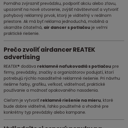
Pomáha zvýrazniť prevádzku, podporiť akciu alebo zľavu,
upozorniť na nové otvorenie, zvýšiť návštevnosť a vytvoriť
pohybový reklamný prvok, ktorý je viditeľný v reálnom
priestore. Ak má byť reklama jednoduchá, mobilná a
okamžite čitateľná,
air dancer s potlačou
je veľmi
praktické riešenie.
Prečo zvoliť airdancer REATEK
advertising
REATEK® dodáva
reklamné nafukovadlá s potlačou
pre
firmy, prevádzky, značky a organizátorov podujatí, ktorí
potrebujú rýchlo nasaditeľné reklamné riešenie. Pri návrhu
riešime farby, grafiku, veľkosť, viditeľnosť, praktické
používanie a možnosť opakovaného nasadenia.
Cieľom je vytvoriť
reklamné riešenie na mieru
, ktoré
bude dobre viditeľné, ľahko použiteľné a vhodné pre
konkrétny typ prevádzky alebo kampane.