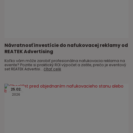
Návratnosť investície do nafukovacej reklamy od
REATEK Advertising
Koľko vám môže zarobiť profesionálna nafukovacia reklama na
evente? Pozrite si praktický ROI výpočet a zistite, prečo je eventový
set REATEK Advertisi...
čítať celé
25
.
02
.
2026