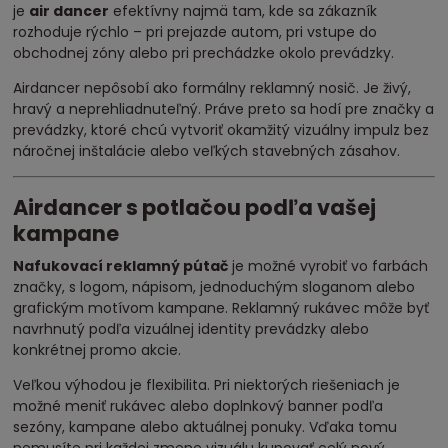
je
air dancer
efektívny najmä tam, kde sa zákazník
rozhoduje rýchlo – pri prejazde autom, pri vstupe do
obchodnej zóny alebo pri prechádzke okolo prevádzky.
Airdancer nepôsobí ako formálny reklamný nosič. Je živý,
hravý a neprehliadnuteľný. Práve preto sa hodí pre značky a
prevádzky, ktoré chcú vytvoriť okamžitý vizuálny impulz bez
náročnej inštalácie alebo veľkých stavebných zásahov.
Airdancer s potlačou podľa vašej
kampane
Nafukovací reklamný pútač
je možné vyrobiť vo farbách
značky, s logom, nápisom, jednoduchým sloganom alebo
grafickým motívom kampane. Reklamný rukávec môže byť
navrhnutý podľa vizuálnej identity prevádzky alebo
konkrétnej promo akcie.
Veľkou výhodou je flexibilita. Pri niektorých riešeniach je
možné meniť rukávec alebo doplnkový banner podľa
sezóny, kampane alebo aktuálnej ponuky. Vďaka tomu