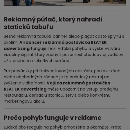
Reklamný pútač, ktorý nahradí
statickú tabuľu
Bežná reklamná tabuľa, banner alebo plagát často splynú s
okolím.
Airdancer reklamná postavička REATEK
advertising
funguje inak. Vďaka pohybu a výške vytvára
vizuálny signál, ktorý zachytí pozornosť chodcov aj vodičov
už v priebehu niekoľkých sekúnd.
Pre prevádzky pri frekventovaných cestách, parkoviskách
alebo obchodných zónach je to praktický nástroj na
zvýšenie viditeľnosti.
Vejúca reklamná postavička
REATEK advertising
môže upozorniť na vstup, predajňu,
reštauráciu, čerpaciu stanicu, servis alebo konkrétnu
marketingovú akciu.
Prečo pohyb funguje v reklame
Ľudské oko reaguje na pohyb prirodzene a okamžite. Preto