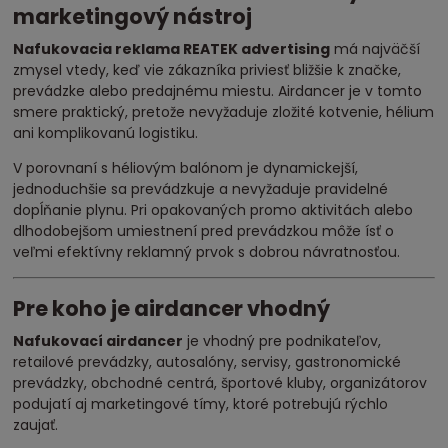
marketingový nástroj
Nafukovacia reklama REATEK advertising
má najväčší
zmysel vtedy, keď vie zákazníka priviesť bližšie k značke,
prevádzke alebo predajnému miestu. Airdancer je v tomto
smere praktický, pretože nevyžaduje zložité kotvenie, hélium
ani komplikovanú logistiku.
V porovnaní s héliovým balónom je dynamickejší,
jednoduchšie sa prevádzkuje a nevyžaduje pravidelné
dopĺňanie plynu. Pri opakovaných promo aktivitách alebo
dlhodobejšom umiestnení pred prevádzkou môže ísť o
veľmi efektívny reklamný prvok s dobrou návratnosťou.
Pre koho je airdancer vhodný
Nafukovací airdancer
je vhodný pre podnikateľov,
retailové prevádzky, autosalóny, servisy, gastronomické
prevádzky, obchodné centrá, športové kluby, organizátorov
podujatí aj marketingové tímy, ktoré potrebujú rýchlo
zaujať.