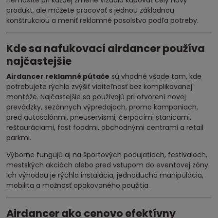
nemusíte pri každej zmene vizuálu kupovať celý nový
produkt, ale môžete pracovať s jednou základnou
konštrukciou a meniť reklamné posolstvo podľa potreby.
Kde sa nafukovací airdancer používa
najčastejšie
Airdancer reklamné pútače
sú vhodné všade tam, kde
potrebujete rýchlo zvýšiť viditeľnosť bez komplikovanej
montáže. Najčastejšie sa používajú pri otvorení novej
prevádzky, sezónnych výpredajoch, promo kampaniach,
pred autosalónmi, pneuservismi, čerpacími stanicami,
reštauráciami, fast foodmi, obchodnými centrami a retail
parkmi.
Výborne fungujú aj na športových podujatiach, festivaloch,
mestských akciách alebo pred vstupom do eventovej zóny.
Ich výhodou je rýchla inštalácia, jednoduchá manipulácia,
mobilita a možnosť opakovaného použitia.
Airdancer ako cenovo efektívny