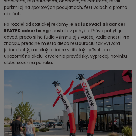
stanicami, reštauráciami, obchodnými centrami, retail
parkmi aj na športových podujatiach, festivaloch a promo
akciách.
Na rozdiel od statickej reklamy je
nafukovací airdancer
REATEK advertising
neustále v pohybe. Práve pohyb je
dôvod, prečo si ho ľudia všimnú aj z väčšej vzdialenosti. Pre
značku, predajné miesto alebo reštauráciu tak vytvára
jednoduchý, mobilný a dobre viditeľný spôsob, ako
upozorniť na akciu, otvorenie prevádzky, výpredaj, novinku
alebo sezónnu ponuku.