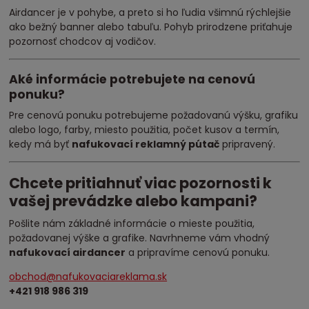
Airdancer je v pohybe, a preto si ho ľudia všimnú rýchlejšie
ako bežný banner alebo tabuľu. Pohyb prirodzene priťahuje
pozornosť chodcov aj vodičov.
Aké informácie potrebujete na cenovú
ponuku?
Pre cenovú ponuku potrebujeme požadovanú výšku, grafiku
alebo logo, farby, miesto použitia, počet kusov a termín,
kedy má byť
nafukovací reklamný pútač
pripravený.
Chcete pritiahnuť viac pozornosti k
vašej prevádzke alebo kampani?
Pošlite nám základné informácie o mieste použitia,
požadovanej výške a grafike. Navrhneme vám vhodný
nafukovací airdancer
a pripravíme cenovú ponuku.
obchod@nafukovaciareklama.sk
+421 918 986 319