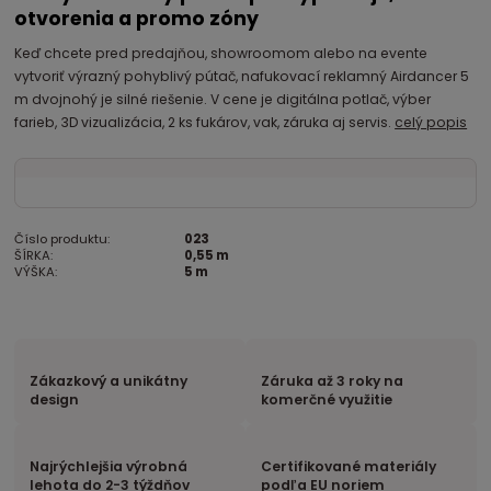
otvorenia a promo zóny
Keď chcete pred predajňou, showroomom alebo na evente
vytvoriť výrazný pohyblivý pútač, nafukovací reklamný Airdancer 5
m dvojnohý je silné riešenie. V cene je digitálna potlač, výber
farieb, 3D vizualizácia, 2 ks fukárov, vak, záruka aj servis.
celý popis
Číslo produktu:
023
ŠÍRKA:
0,55 m
VÝŠKA:
5 m
Zákazkový a unikátny
Záruka až 3 roky na
design
komerčné využitie
Najrýchlejšia výrobná
Certifikované materiály
lehota do 2-3 týždňov
podľa EU noriem