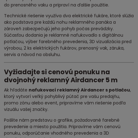
do prenosného vaku a pripraví na ďalšie použitie.
Technické riešenie využíva dva elektrické fukáre, ktoré slúžia
ako podstava pre každú nohu reklamného panáka a
zároveň zabezpečujú jeho pohyb počas prevádzky.
Súčasťou dodania je reklamné nafukovadlo s digitálnou
potlačou, výber farebného prevedenia, 3D vizualizácia pred
výrobou, 2 ks elektrických fukárov, prenosný vak, záruka,
servis a návod na obsluhu.
Vyžiadajte si cenovú ponuku na
dvojnohý reklamný Airdancer 5 m
Ak hľadáte
nafukovací reklamný Airdancer s potlačou
,
ktorý vytvorí veľký pohyblivý pútač pre vašu predajňu,
promo zónu alebo event, pripravíme vám riešenie podľa
vizuálu vašej značky.
Pošlite nám predstavu o grafike, požadované farebné
prevedenie a miesto použitia. Pripravíme vám cenovú
ponuku, odporúčanie vhodného prevedenia a 3D