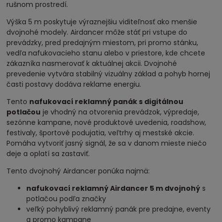
rušnom prostredí.
Výška 5 m poskytuje výraznejšiu viditeľnosť ako menšie
dvojnohé modely. Airdancer môže stáť pri vstupe do
prevádzky, pred predajným miestom, pri promo stánku,
vedľa nafukovacieho stanu alebo v priestore, kde chcete
zákazníka nasmerovať k aktuálnej akcii. Dvojnohé
prevedenie vytvára stabilný vizuálny základ a pohyb hornej
časti postavy dodáva reklame energiu.
Tento
nafukovací reklamný panák s digitálnou
potlačou
je vhodný na otvorenia prevádzok, výpredaje,
sezónne kampane, nové produktové uvedenia, roadshow,
festivaly, športové podujatia, veľtrhy aj mestské akcie.
Pomáha vytvoriť jasný signál, že sa v danom mieste niečo
deje a oplatí sa zastaviť.
Tento dvojnohý Airdancer ponúka najmä:
nafukovací reklamný Airdancer 5 m dvojnohý
s
potlačou podľa značky
veľký pohyblivý reklamný panák pre predajne, eventy
a promo kampane