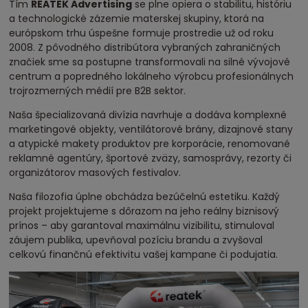
Tím
REATEK Advertising
se plne opiera o stabilitu, históriu
a technologické zázemie materskej skupiny, ktorá na
európskom trhu úspešne formuje prostredie už od roku
2008. Z pôvodného distribútora vybraných zahraničných
značiek sme sa postupne transformovali na silné vývojové
centrum a popredného lokálneho výrobcu profesionálnych
trojrozmerných médií pre B2B sektor.
Naša špecializovaná divízia navrhuje a dodáva komplexné
marketingové objekty, ventilátorové brány, dizajnové stany
a atypické makety produktov pre korporácie, renomované
reklamné agentúry, športové zväzy, samosprávy, rezorty či
organizátorov masových festivalov.
Naša filozofia úplne obchádza bezúčelnú estetiku. Každý
projekt projektujeme s dôrazom na jeho reálny biznisový
prínos – aby garantoval maximálnu vizibilitu, stimuloval
záujem publika, upevňoval pozíciu brandu a zvyšoval
celkovú finančnú efektivitu vašej kampane či podujatia.