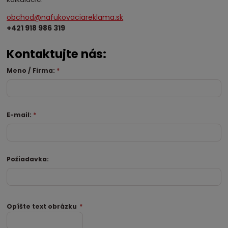
obchod@nafukovaciareklama.sk
+421 918 986 319
Kontaktujte nás:
Meno / Firma:
*
E-mail:
*
Požiadavka:
Opíšte text obrázku
*