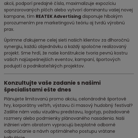
akcii, podporí predajné čísla, maximalizuje expozíciu
sponzorovaných plôch alebo vytvorí dominantu vašej novej
kampane, tím
REATEK Advertising
disponuje hlbokým
porozumením pre marketingovú teóriu aj tvrdú výrobnú
prax.
Úprimne ďakujeme celej sieti našich klientov za dlhoročnú
synergiu, každú objednávku a každý spoločne realizovaný
projekt. Sme hrdí, že naše konštrukcie tvoria pevnú kostru
vašich najúspešnejších eventov, kampaní, športových
podujatí a podnikateľských projektov.
Konzultujte vaše zadanie s našimi
špecialistami ešte dnes
Plánujete limitovanú promo akciu, celonárodné športové
hry, korporátny veľtrh, výstavu či masový hudobný festival?
Zašlite nám vašu vizuálnu predstavu, logotyp, požadované
rozmery alebo podmienky plánovaného nasadenia. Naši
inžinieri vám obratom vypracujú bezplatné odborné
odporúčanie a návrh optimálneho postupu vrátane
kalkulácie.