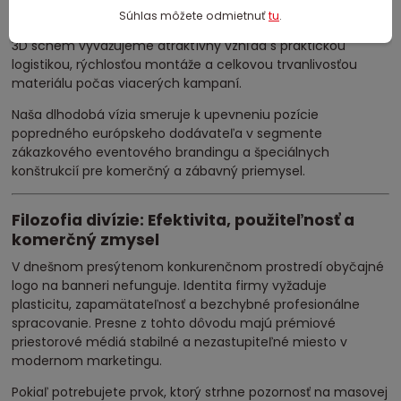
Naším primárnym cieľom je dosiahnuť, aby každý vložený
Súhlas môžete odmietnuť
tu
.
rozpočet prinášal opakovaný úžitok. Preto pri kreslení prvých
3D schém vyvažujeme atraktívny vzhľad s praktickou
logistikou, rýchlosťou montáže a celkovou trvanlivosťou
materiálu počas viacerých kampaní.
Naša dlhodobá vízia smeruje k upevneniu pozície
popredného európskeho dodávateľa v segmente
zákazkového eventového brandingu a špeciálnych
konštrukcií pre komerčný a zábavný priemysel.
Filozofia divízie: Efektivita, použiteľnosť a
komerčný zmysel
V dnešnom presýtenom konkurenčnom prostredí obyčajné
logo na banneri nefunguje. Identita firmy vyžaduje
plasticitu, zapamätateľnosť a bezchybné profesionálne
spracovanie. Presne z tohto dôvodu majú prémiové
priestorové médiá stabilné a nezastupiteľné miesto v
modernom marketingu.
Pokiaľ potrebujete prvok, ktorý strhne pozornosť na masovej