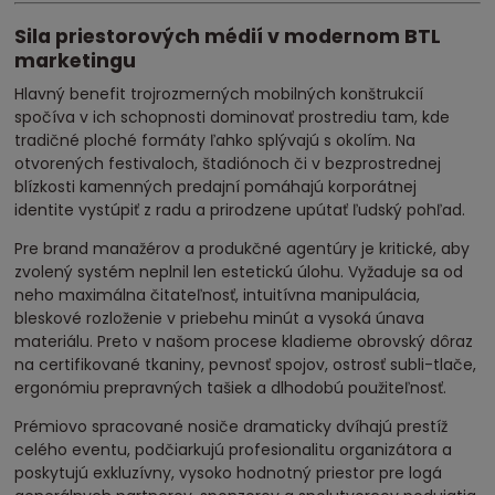
Sila priestorových médií v modernom BTL
marketingu
Hlavný benefit trojrozmerných mobilných konštrukcií
spočíva v ich schopnosti dominovať prostrediu tam, kde
tradičné ploché formáty ľahko splývajú s okolím. Na
otvorených festivaloch, štadiónoch či v bezprostrednej
blízkosti kamenných predajní pomáhajú korporátnej
identite vystúpiť z radu a prirodzene upútať ľudský pohľad.
Pre brand manažérov a produkčné agentúry je kritické, aby
zvolený systém neplnil len estetickú úlohu. Vyžaduje sa od
neho maximálna čitateľnosť, intuitívna manipulácia,
bleskové rozloženie v priebehu minút a vysoká únava
materiálu. Preto v našom procese kladieme obrovský dôraz
na certifikované tkaniny, pevnosť spojov, ostrosť subli-tlače,
ergonómiu prepravných tašiek a dlhodobú použiteľnosť.
Prémiovo spracované nosiče dramaticky dvíhajú prestíž
celého eventu, podčiarkujú profesionalitu organizátora a
poskytujú exkluzívny, vysoko hodnotný priestor pre logá