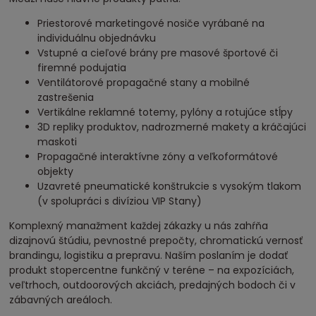
Priestorové marketingové nosiče vyrábané na
individuálnu objednávku
Vstupné a cieľové brány pre masové športové či
firemné podujatia
Ventilátorové propagačné stany a mobilné
zastrešenia
Vertikálne reklamné totemy, pylóny a rotujúce stĺpy
3D repliky produktov, nadrozmerné makety a kráčajúci
maskoti
Propagačné interaktívne zóny a veľkoformátové
objekty
Uzavreté pneumatické konštrukcie s vysokým tlakom
(v spolupráci s divíziou VIP Stany)
Komplexný manažment každej zákazky u nás zahŕňa
dizajnovú štúdiu, pevnostné prepočty, chromatickú vernosť
brandingu, logistiku a prepravu. Naším poslaním je dodať
produkt stopercentne funkčný v teréne – na expozíciách,
veľtrhoch, outdoorových akciách, predajných bodoch či v
zábavných areáloch.