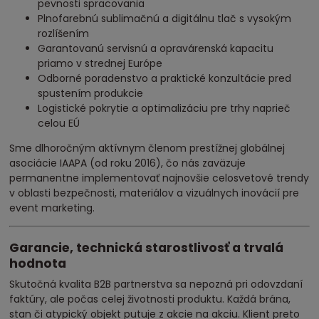
pevnosti spracovania
Plnofarebnú sublimačnú a digitálnu tlač s vysokým
rozlíšením
Garantovanú servisnú a opravárenská kapacitu
priamo v strednej Európe
Odborné poradenstvo a praktické konzultácie pred
spustením produkcie
Logistické pokrytie a optimalizáciu pre trhy naprieč
celou EÚ
Sme dlhoročným aktívnym členom prestížnej globálnej
asociácie IAAPA (od roku 2016), čo nás zaväzuje
permanentne implementovať najnovšie celosvetové trendy
v oblasti bezpečnosti, materiálov a vizuálnych inovácií pre
event marketing.
Garancie, technická starostlivosť a trvalá
hodnota
Skutočná kvalita B2B partnerstva sa nepozná pri odovzdaní
faktúry, ale počas celej životnosti produktu. Každá brána,
stan či atypický objekt putuje z akcie na akciu. Klient preto