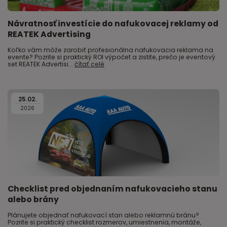
Návratnosť investície do nafukovacej reklamy od
REATEK Advertising
Koľko vám môže zarobiť profesionálna nafukovacia reklama na
evente? Pozrite si praktický ROI výpočet a zistite, prečo je eventový
set REATEK Advertisi...
čítať celé
25
.
02
.
2026
Checklist pred objednaním nafukovacieho stanu
alebo brány
Plánujete objednať nafukovací stan alebo reklamnú bránu?
Pozrite si praktický checklist rozmerov, umiestnenia, montáže,