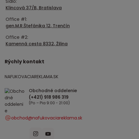
Sídlo:
Klincová 37/B, Bratislava
Office #1:
gen.M.R.Štefánika 12, Trenčín
Office #2:
Kamenná cesta 8332, Žilina
Rýchly kontakt
NAFUKOVACIAREKLAMA.SK
Obchodné oddelenie
(Po – Pia 9:00 - 21:00)
obchod@nafukovaciareklama.sk