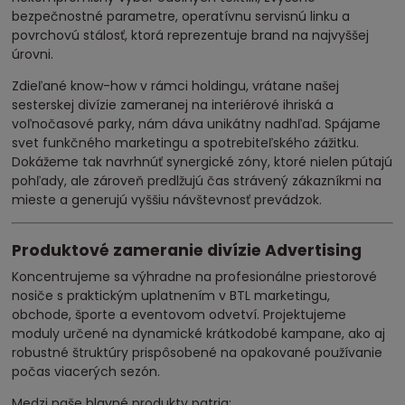
bezpečnostné parametre, operatívnu servisnú linku a
povrchovú stálosť, ktorá reprezentuje brand na najvyššej
úrovni.
Zdieľané know-how v rámci holdingu, vrátane našej
sesterskej divízie zameranej na interiérové ihriská a
voľnočasové parky, nám dáva unikátny nadhľad. Spájame
svet funkčného marketingu a spotrebiteľského zážitku.
Dokážeme tak navrhnúť synergické zóny, ktoré nielen pútajú
pohľady, ale zároveň predlžujú čas strávený zákazníkmi na
mieste a generujú vyššiu návštevnosť prevádzok.
Produktové zameranie divízie Advertising
Koncentrujeme sa výhradne na profesionálne priestorové
nosiče s praktickým uplatnením v BTL marketingu,
obchode, športe a eventovom odvetví. Projektujeme
moduly určené na dynamické krátkodobé kampane, ako aj
robustné štruktúry prispôsobené na opakované používanie
počas viacerých sezón.
Medzi naše hlavné produkty patria: