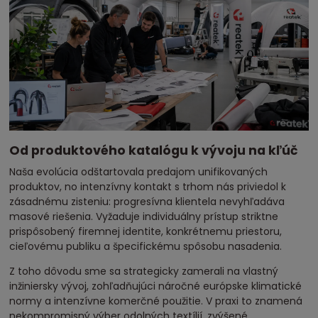
Od produktového katalógu k vývoju na kľúč
Naša evolúcia odštartovala predajom unifikovaných
produktov, no intenzívny kontakt s trhom nás priviedol k
zásadnému zisteniu: progresívna klientela nevyhľadáva
masové riešenia. Vyžaduje individuálny prístup striktne
prispôsobený firemnej identite, konkrétnemu priestoru,
cieľovému publiku a špecifickému spôsobu nasadenia.
Z toho dôvodu sme sa strategicky zamerali na vlastný
inžiniersky vývoj, zohľadňujúci náročné európske klimatické
normy a intenzívne komerčné použitie. V praxi to znamená
nekompromisný výber odolných textílií, zvýšené