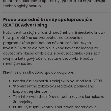
klientom odporučíme optimálny typ textílie a najvhodnejší
technologický postup.
Prečo popredné brandy spolupracujú s
REATEK Advertising
Naša identita stojí na fúzii dlhoročného inžinierskeho know-
how, pokročilého softvérového modelovania a
pragmatického pohľadu na návratnosť klientskych
investícií. Naším cieľom nie je konkurovat najlacnejším
dovozcom. Našou ambíciou je odovzdať dielo, ktoré splní
svoj marketingový účel a zostane bezchybné počas
mnohých sezón.
Klienti s nami dlhodobo spolupracujú pre:
Kontinuálnu expertízu celej skupiny už od roku 2008
Stopercentnú zákazkovú realizáciu podriadenú
korporátnej identite
Tím interných dizajnérov a technikov pre komplexné
3D projekty
Prísnu výstupnú kontrolu použitých materiálov a