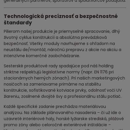
generálnych partnerov, sponzorov a spolutvorcov podujatia.
Technologická precíznosť a bezpečnostné
štandardy
Pilierom našej produkcie je priemyselné spracovanie, dlhý
životný cyklus konštrukcií a absolútna prevádzková
bezpečnosť. Všetky moduly navrhujeme s ohľadom na
neustálu de/montáž, náročnú prepravu z akcie na akciu a
intenzívne komerčné zaobchádzanie.
Sesterské produktové rady spadajúce pod náš holding
striktne rešpektujú legislatívne normy (napr. EN 1176 pri
stacionárnych herných zónach). Pri našich marketingových
nosičoch sa zameriavame primárne na stabilitu
konštrukcie, sofistikované kotviace prvky, odolnosť voči UV
žiareniu, zosilnené dvojité švy a profesionálnu stálu potlač.
Každé špecifické zadanie prechádza materiálovou
analýzou. Na základe plánovaného nasadenia – či už ide o
uzavreté interiérové haly, horské lyžiarske strediská, plážové
promo zóny alebo celoročné exteriérové inštalácie –