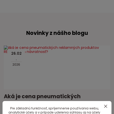
Novinky z nášho blogu
26
.
02
.
2026
Aká je cena pneumatických
reklamných produktov REATEK a ich
Pre základnú funkčnosť, spríjemnenie používania webu,
návratnosť?
analytické účely a v prípade udelenia súhlasu aj na účely