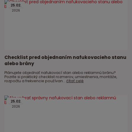
25
.
02
.
2026
Checklist pred objednaním nafukovacieho stanu
alebo brány
Plánujete objednať nafukovací stan alebo reklamnú bránu?
Pozrite si praktický checklist rozmerov, umiestnenia, montáže,
rozpočtu a frekvencie používan...
čítať celé
25
.
02
.
2026