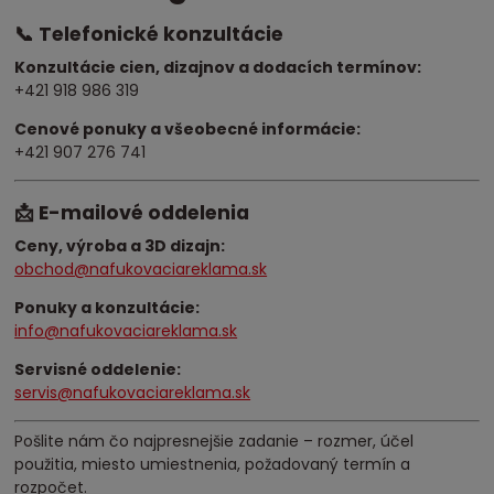
📞 Telefonické konzultácie
Konzultácie cien, dizajnov a dodacích termínov:
+421 918 986 319
Cenové ponuky a všeobecné informácie:
+421 907 276 741
📩 E-mailové oddelenia
Ceny, výroba a 3D dizajn:
obchod@nafukovaciareklama.sk
Ponuky a konzultácie:
info@nafukovaciareklama.sk
Servisné oddelenie:
servis@nafukovaciareklama.sk
Pošlite nám čo najpresnejšie zadanie – rozmer, účel
použitia, miesto umiestnenia, požadovaný termín a
rozpočet.