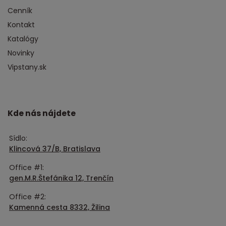
Cenník
Kontakt
Katalógy
Novinky
Vipstany.sk
Kde nás nájdete
Sídlo:
Klincová 37/B, Bratislava
Office #1:
gen.M.R.Štefánika 12, Trenčín
Office #2:
Kamenná cesta 8332, Žilina