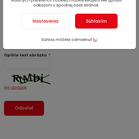
vlastných preferencií cookies môžete kedykoľvek upraviť
odkazom v spodnej časti stránok.
Nastavenia
Súhlasím
Požiadavka:
Súhlas môžete odmietnuť
tu
.
Opíšte text obrázku
*
iný obrázok