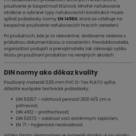
používanie je bezpečnosť kľúčová. Mnohé nafukovacie
atrakcie a vybrané typy nafukovacích konštrukcií musia
spĺňať požiadavky normy
EN 14960
, ktorá sa vzťahuje na
bezpečné používanie nafukovacích hracích zariadení.
Pri produktoch, kde je to relevantné, dodávame riešenia s
príslušnou dokumentáciou a označením. Prevádzkovatelia,
organizátori podujatí a prenajímatelia tak získavajú vyššiu
istotu pri používaní produktov na verejných akciách.
DIN normy ako dôkaz kvality
Používaný materiál 0,55 mm PVC D-Tex PLATO spĺňa
dôležité európske technické požiadavky:
DIN 53357 – nátrhová pevnosť 2100 N/5 cm a
priľnavosť,
DIN 4102 – protihorľavosť,
DIN 53372 – odolnosť voči extrémnym teplotám,
EN 71 – hygienická nezávadnosť.
Vďaka týmto vlastnostiam je materiál vhodný aj na výrobu