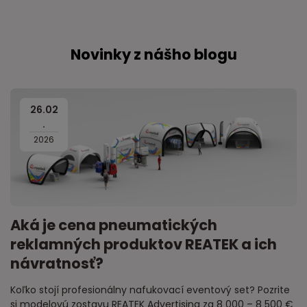
Novinky z nášho blogu
26
.
02
.
2026
Aká je cena pneumatických
reklamných produktov REATEK a ich
návratnosť?
Koľko stojí profesionálny nafukovací eventový set? Pozrite
si modelovú zostavu REATEK Advertising za 8 000 – 8 500 €