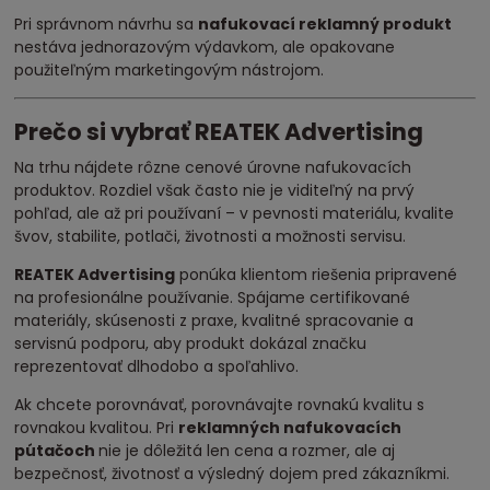
Pri správnom návrhu sa
nafukovací reklamný produkt
nestáva jednorazovým výdavkom, ale opakovane
použiteľným marketingovým nástrojom.
Prečo si vybrať REATEK Advertising
Na trhu nájdete rôzne cenové úrovne nafukovacích
produktov. Rozdiel však často nie je viditeľný na prvý
pohľad, ale až pri používaní – v pevnosti materiálu, kvalite
švov, stabilite, potlači, životnosti a možnosti servisu.
REATEK Advertising
ponúka klientom riešenia pripravené
na profesionálne používanie. Spájame certifikované
materiály, skúsenosti z praxe, kvalitné spracovanie a
servisnú podporu, aby produkt dokázal značku
reprezentovať dlhodobo a spoľahlivo.
Ak chcete porovnávať, porovnávajte rovnakú kvalitu s
rovnakou kvalitou. Pri
reklamných nafukovacích
pútačoch
nie je dôležitá len cena a rozmer, ale aj
bezpečnosť, životnosť a výsledný dojem pred zákazníkmi.