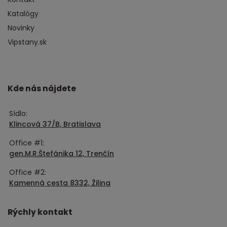
Katalógy
Novinky
Vipstany.sk
Kde nás nájdete
Sídlo:
Klincová 37/B, Bratislava
Office #1:
gen.M.R.Štefánika 12, Trenčín
Office #2:
Kamenná cesta 8332, Žilina
Rýchly kontakt