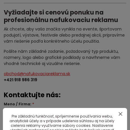
Vyžiadajte si cenovú ponuku na
profesionálnu nafukovaciu reklamu
Ak chcete, aby vaša značka vynikla na evente, športovom
podujatí, výstave, festivale alebo predajnej akcii, pripravíme
vám riešenie podľa konkrétneho účelu použitia.
Pošlite nám základné zadanie, požadovaný typ produktu,
rozmery, logo alebo grafické podklady a navrhneme vám
vhodné technické aj vizuálne riešenie.
obchod@nafukovaciareklama.sk
+421 918 986 319
Kontaktujte nás:
Meno / Firma:
*
Pre základnú funkčnosť, spríjemnenie používania webu,
analytické účely a v prípade udelenia súhlasu aj na účely
cielenia reklamy využívame súbory cookies. Nastavenie
E-mail:
*