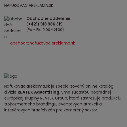
NAFUKOVACIAREKLAMA.SK
Obchodné oddelenie
(Po – Pia 9:00 - 21:00)
obchod@nafukovaciareklama.sk
Nafukovaciareklama.sk je špecializovaný online katalóg
divízie
REATEK Advertising
. Sme súčasťou poprednej
európskej skupiny REATEK Group, ktorá zastrešuje produkciu
trojrozmerného brandingu, eventových atrakcií a
interiérových hracích zón pre komerčný sektor.