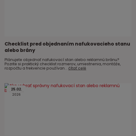
Checklist pred objednaním nafukovacieho stanu
alebo brány
Plánujete objednať nafukovací stan alebo reklamnú bránu?
Pozrite si praktický checklist rozmerov, umiestnenia, montáže,
rozpočtu a frekvencie používan...
čítať celé
25
.
02
.
2026