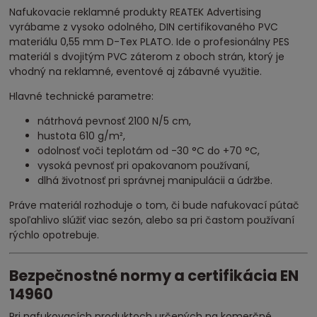
Nafukovacie reklamné produkty REATEK Advertising
vyrábame z vysoko odolného, DIN certifikovaného PVC
materiálu 0,55 mm D-Tex PLATO. Ide o profesionálny PES
materiál s dvojitým PVC záterom z oboch strán, ktorý je
vhodný na reklamné, eventové aj zábavné využitie.
Hlavné technické parametre:
nátrhová pevnosť 2100 N/5 cm,
hustota 610 g/m²,
odolnosť voči teplotám od -30 °C do +70 °C,
vysoká pevnosť pri opakovanom používaní,
dlhá životnosť pri správnej manipulácii a údržbe.
Práve materiál rozhoduje o tom, či bude nafukovací pútač
spoľahlivo slúžiť viac sezón, alebo sa pri častom používaní
rýchlo opotrebuje.
Bezpečnostné normy a certifikácia EN
14960
Pri nafukovacích produktoch určených na komerčné