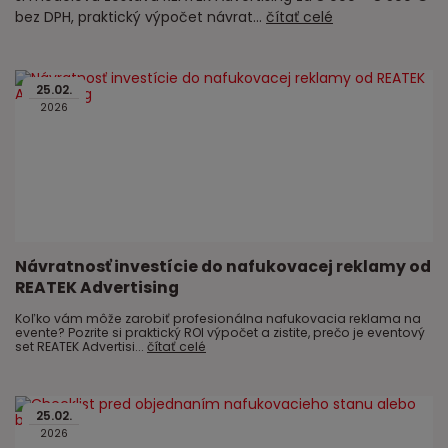
bez DPH, praktický výpočet návrat...
čítať celé
25
.
02
.
2026
Návratnosť investície do nafukovacej reklamy od
REATEK Advertising
Koľko vám môže zarobiť profesionálna nafukovacia reklama na
evente? Pozrite si praktický ROI výpočet a zistite, prečo je eventový
set REATEK Advertisi...
čítať celé
25
.
02
.
2026