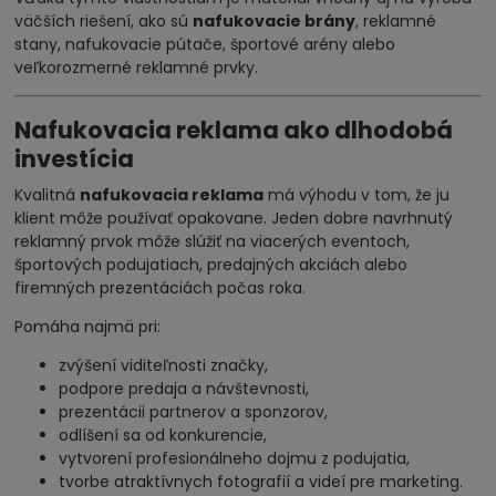
väčších riešení, ako sú
nafukovacie brány
, reklamné
stany, nafukovacie pútače, športové arény alebo
veľkorozmerné reklamné prvky.
Nafukovacia reklama ako dlhodobá
investícia
Kvalitná
nafukovacia reklama
má výhodu v tom, že ju
klient môže používať opakovane. Jeden dobre navrhnutý
reklamný prvok môže slúžiť na viacerých eventoch,
športových podujatiach, predajných akciách alebo
firemných prezentáciách počas roka.
Pomáha najmä pri:
zvýšení viditeľnosti značky,
podpore predaja a návštevnosti,
prezentácii partnerov a sponzorov,
odlíšení sa od konkurencie,
vytvorení profesionálneho dojmu z podujatia,
tvorbe atraktívnych fotografií a videí pre marketing.