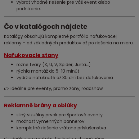
vybrať vhodné riešenie pre váš event alebo
podnikanie.
Čo v katalógoch nájdete
Katalógy obsahujú kompletné portfólio nafukovacej
reklamy – od základných produktov až po riešenia na mieru.
Nafukovacie stany
rôzne tvary (X, U, V, Spider, Jurta…)
rýchla montáž do 5–10 minút
vydržia nafúknuté až 30 dní bez dofukovania
👉 ideálne pre eventy, promo zóny, roadshow
Reklamné brány a oblúky
silný vizuálny prvok pre športové eventy
možnosť výmenných bannerov
kompletné riešenie vrátane príslušenstva
👉 ideálne pre preteky, festivaly, vstupné zóny