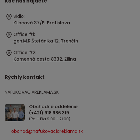
Kde nás nájdete
Sídlo:
Klincová 37/B, Bratislava
Office #1:
gen.M.R.Štefánika 12, Trenčín
Office #2:
Kamenná cesta 8332, Žilina
Rýchly kontakt
NAFUKOVACIAREKLAMA.SK
Obchodné oddelenie
(Po – Pia 9:00 - 21:00)
obchod@nafukovaciareklama.sk