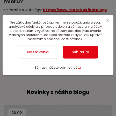
mieru?
👉 Pozrite si katalógy:
https://www.reatek.sk/katalogy
Alebo nám pošlite svoju predstavu a tím
REATEK
Pre základnú funkčnosť, spríjemnenie používania webu,
Advertising
vám navrhne riešenie, ktoré bude viditeľné,
analytické účely a v prípade udelenia súhlasu aj na účely
funkčné a obchodne efektívne.
cielenia reklamy využívame súbory cookies. Nastavenie
vlastných preferencií cookies môžete kedykoľvek upraviť
📩 Napíšte nám:
obchod@nafukovaciareklama.sk
odkazom v spodnej časti stránok.
Nastavenia
Súhlasím
Súhlas môžete odmietnuť
tu
.
Novinky z nášho blogu
26
.
02