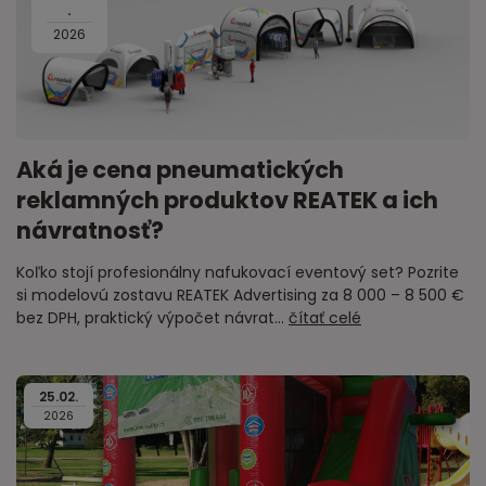
.
2026
Aká je cena pneumatických
reklamných produktov REATEK a ich
návratnosť?
Koľko stojí profesionálny nafukovací eventový set? Pozrite
si modelovú zostavu REATEK Advertising za 8 000 – 8 500 €
bez DPH, praktický výpočet návrat...
čítať celé
25
.
02
.
2026