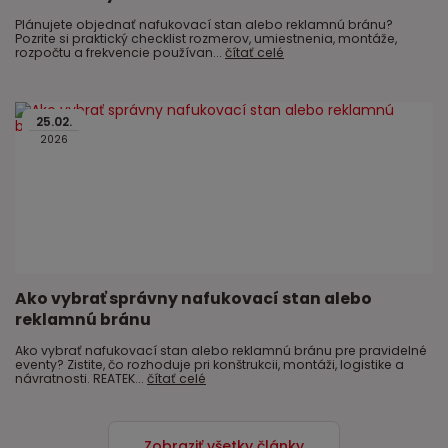
Plánujete objednať nafukovací stan alebo reklamnú bránu?
Pozrite si praktický checklist rozmerov, umiestnenia, montáže,
rozpočtu a frekvencie používan...
čítať celé
25
.
02
.
2026
Ako vybrať správny nafukovací stan alebo
reklamnú bránu
Ako vybrať nafukovací stan alebo reklamnú bránu pre pravidelné
eventy? Zistite, čo rozhoduje pri konštrukcii, montáži, logistike a
návratnosti. REATEK...
čítať celé
Zobraziť všetky články