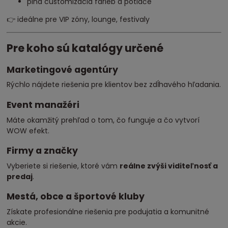
plná customizácia farieb a potlače
👉 ideálne pre VIP zóny, lounge, festivaly
Pre koho sú katalógy určené
Marketingové agentúry
Rýchlo nájdete riešenia pre klientov bez zdĺhavého hľadania.
Event manažéri
Máte okamžitý prehľad o tom, čo funguje a čo vytvorí
WOW efekt.
Firmy a značky
Vyberiete si riešenie, ktoré vám
reálne zvýši viditeľnosť a
predaj
.
Mestá, obce a športové kluby
Získate profesionálne riešenia pre podujatia a komunitné
akcie.