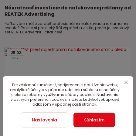
Návratnosť investície do nafukovacej reklamy od
REATEK Advertising
Koľko vám môže zarobiť profesionálna nafukovacia reklama na
evente? Pozrite si praktický ROI výpočet a zistite, prečo je eventový
set REATEK Advertisi...
čítať celé
25
.
02
.
2026
Pre základnú funkčnosť, spríjemnenie používania webu,
analytické účely a v prípade udelenia súhlasu aj na účely
cielenia reklamy využívame súbory cookies. Nastavenie
vlastných preferencií cookies môžete kedykoľvek upraviť
odkazom v spodnej časti stránok.
Checklist pred objednaním nafukovacieho stanu
alebo brány
Nastavenia
Súhlasím
Plánujete objednať nafukovací stan alebo reklamnú bránu?
Pozrite si praktický checklist rozmerov, umiestnenia, montáže,
rozpočtu a frekvencie používan...
čítať celé