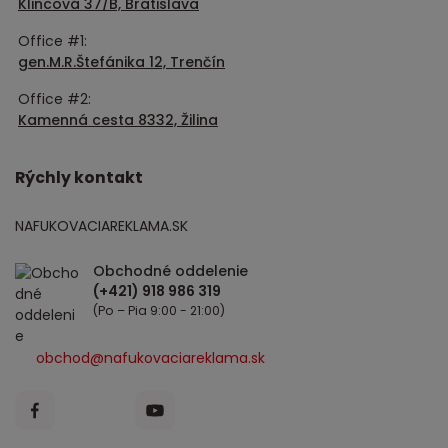
Klincová 37/B, Bratislava
Office #1:
gen.M.R.Štefánika 12, Trenčín
Office #2:
Kamenná cesta 8332, Žilina
Rýchly kontakt
NAFUKOVACIAREKLAMA.SK
Obchodné oddelenie
(Po – Pia 9:00 - 21:00)
obchod@nafukovaciareklama.sk