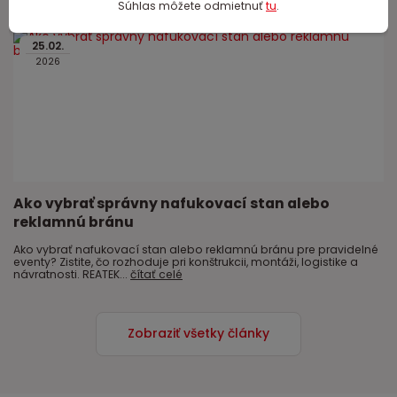
Súhlas môžete odmietnuť
tu
.
25
.
02
.
2026
Ako vybrať správny nafukovací stan alebo
reklamnú bránu
Ako vybrať nafukovací stan alebo reklamnú bránu pre pravidelné
eventy? Zistite, čo rozhoduje pri konštrukcii, montáži, logistike a
návratnosti. REATEK...
čítať celé
Zobraziť všetky články