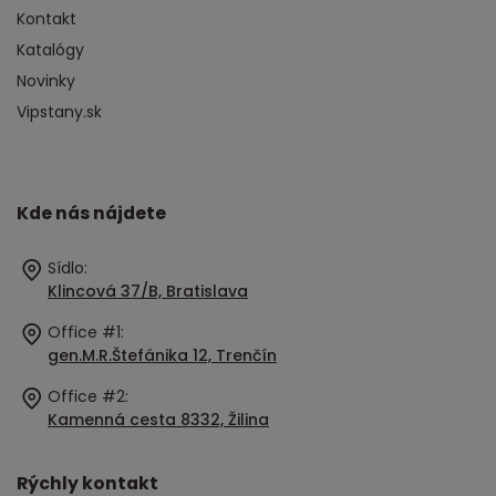
Kontakt
Katalógy
Novinky
Vipstany.sk
Kde nás nájdete
Sídlo:
Klincová 37/B, Bratislava
Office #1:
gen.M.R.Štefánika 12, Trenčín
Office #2:
Kamenná cesta 8332, Žilina
Rýchly kontakt