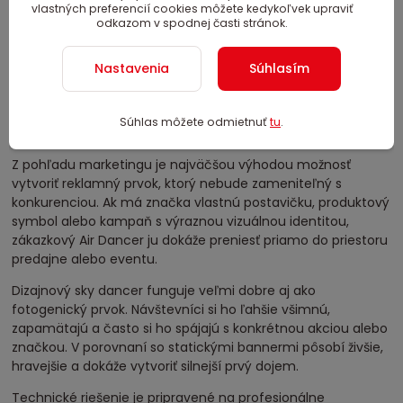
zákazníka
vlastných preferencií cookies môžete kedykoľvek upraviť
digitálnu reklamnú potlač
podľa vizuálnej identity v
odkazom v spodnej časti stránok.
cene
/
ks
výber farieb alebo kombinácie farieb v cene
Nastavenia
Súhlasím
elektrický fukár v cene
prípravu
3D vizualizácie
pred výrobou v cene
prenosný a úložný vak v cene
Súhlas môžete odmietnuť
tu
.
záruku, servis a návod na obsluhu
Z pohľadu marketingu je najväčšou výhodou možnosť
vytvoriť reklamný prvok, ktorý nebude zameniteľný s
konkurenciou. Ak má značka vlastnú postavičku, produktový
symbol alebo kampaň s výraznou vizuálnou identitou,
zákazkový Air Dancer ju dokáže preniesť priamo do priestoru
predajne alebo eventu.
Dizajnový sky dancer funguje veľmi dobre aj ako
fotogenický prvok. Návštevníci si ho ľahšie všimnú,
zapamätajú a často si ho spájajú s konkrétnou akciou alebo
značkou. V porovnaní so statickými bannermi pôsobí živšie,
hravejšie a dokáže vytvoriť silnejší prvý dojem.
Technické riešenie je pripravené na profesionálne