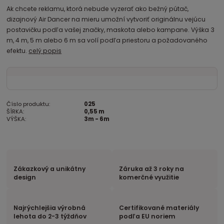
Ak chcete reklamu, ktorá nebude vyzerať ako bežný pútač,
dizajnový Air Dancer na mieru umožní vytvoriť originálnu vejúcu
postavičku podľa vašej značky, maskota alebo kampane. Výška 3
m, 4 m, 5 m alebo 6 m sa volí podľa priestoru a požadovaného
efektu.
celý popis
Číslo produktu:
025
ŠÍRKA:
0,55 m
VÝŠKA:
3m - 6m
Zákazkový a unikátny
Záruka až 3 roky na
design
komerčné využitie
Najrýchlejšia výrobná
Certifikované materiály
lehota do 2-3 týždňov
podľa EU noriem