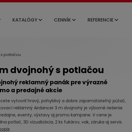
KATALÓGY
CENNÍK
REFERENCIE
 s potlačou
 m dvojnohý s potlačou
jnohý reklamný panák pre výrazné
mo a predajné akcie
cete vytvoriť hravý, pohyblivý a dobre zapamätateľný pútač,
ovací reklamný Airdancer 3 m dvojnohý je výborné riešenie
redajne, eventy, výstavy aj promo kampane. V cene je
álna potlač, 3D vizualizácia, 2 ks fukárov, vak, záruka aj servis.
popis