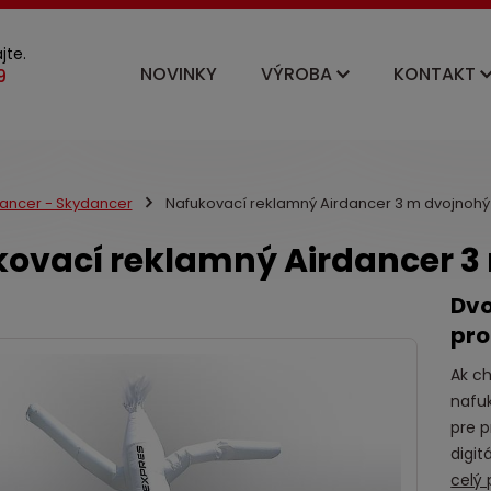
jte.
NOVINKY
VÝROBA
KONTAKT
dancer - Skydancer
Nafukovací reklamný Airdancer 3 m dvojnohý
ovací reklamný Airdancer 3
Dvo
pro
Ak ch
nafuk
pre p
digit
celý 