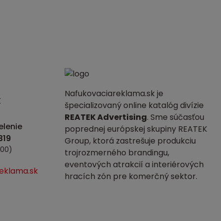
Nafukovaciareklama.sk je
K
špecializovaný online katalóg divízie
REATEK Advertising
. Sme súčasťou
lenie
poprednej európskej skupiny REATEK
Group, ktorá zastrešuje produkciu
:00)
trojrozmerného brandingu,
eventových atrakcií a interiérových
eklama.sk
hracích zón pre komerčný sektor.