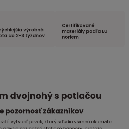
Certifikované
rýchlejšia výrobná
materiály podľa EU
ota do 2-3 týždňov
noriem
 m dvojnohý s potlačou
e pozornosť zákazníkov
té vytvoriť prvok, ktorý si ľudia všimnú okamžite.
 a živšie než bežné statické bannery, pretože