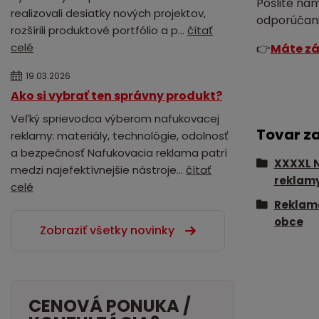
Pošlite ná
realizovali desiatky nových projektov,
odporúčani
rozšírili produktové portfólio a p...
čítať
celé
👉
Máte zá
19.03.2026
Ako si vybrať ten správny produkt?
Veľký sprievodca výberom nafukovacej
Tovar z
reklamy: materiály, technológie, odolnosť
a bezpečnosť Nafukovacia reklama patrí
XXXXL 
medzi najefektívnejšie nástroje...
čítať
reklam
celé
Reklam
obce
Zobraziť všetky novinky
CENOVÁ PONUKA /