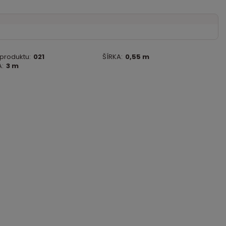
 produktu:
021
ŠÍRKA:
0,55 m
:
3 m