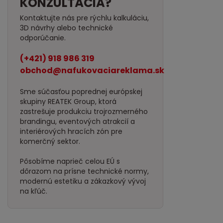
KONZULTÁCIA?
Kontaktujte nás pre rýchlu kalkuláciu,
3D návrhy alebo technické
odporúčanie.
(+421) 918 986 319
obchod@nafukovaciareklama.sk
Sme súčasťou poprednej európskej
skupiny REATEK Group, ktorá
zastrešuje produkciu trojrozmerného
brandingu, eventových atrakcií a
interiérových hracích zón pre
komerčný sektor.
Pôsobíme naprieč celou EÚ s
dôrazom na prísne technické normy,
modernú estetiku a zákazkový vývoj
na kľúč.