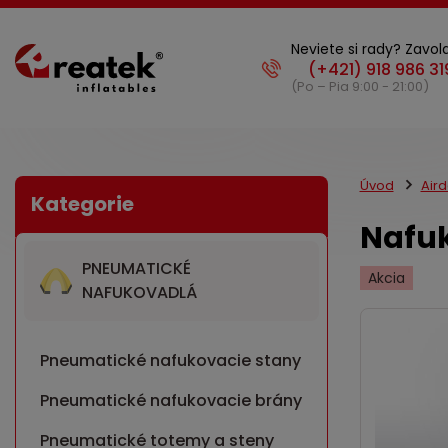
Neviete si rady? Zavola
(Po – Pia 9:00 - 21:00)
Úvod
Air
Nafuk
PNEUMATICKÉ
Akcia
NAFUKOVADLÁ
Pneumatické nafukovacie stany
Pneumatické nafukovacie brány
Pneumatické totemy a steny