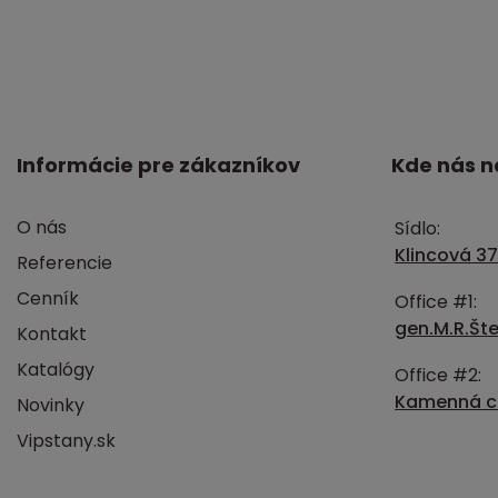
Informácie pre zákazníkov
Kde nás n
O nás
Sídlo:
Klincová 37
Referencie
Cenník
Office #1:
gen.M.R.Šte
Kontakt
Katalógy
Office #2:
Kamenná ce
Novinky
Vipstany.sk