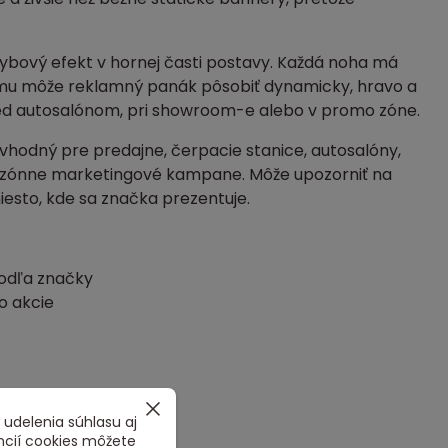
ybový efekt v hornej časti postavy. Každá noha má
 tomu môže reklamný panák pôsobiť dynamicky, hravo a
pred autosalónom, pri showroom-e alebo v promo zóne.
 vhodný pre predajne, čerpacie stanice, autosalóny,
j sezónne marketingové kampane. Môže upozorniť na
iesto, kde sa značka prezentuje.
odľa značky
o akcie
ka
 udelenia súhlasu aj
ncií cookies môžete