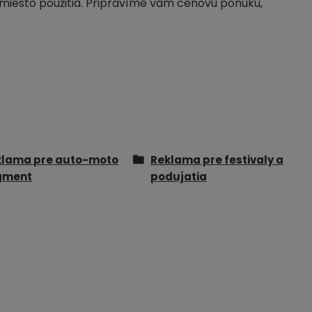
miesto použitia. Pripravíme vám cenovú ponuku,
klama pre auto-moto
Reklama pre festivaly a
gment
podujatia