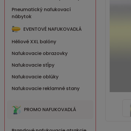
Pneumatický nafukovací
nábytok
EVENTOVÉ NAFUKOVADLÁ
Héliové XXL balóny
Nafukovacie obrazovky
Nafukovacie stĺpy
Nafukovacie oblúky
Nafukovacie reklamné stany
PROMO NAFUKOVADLÁ
Brandové nafukovacie atrakcie