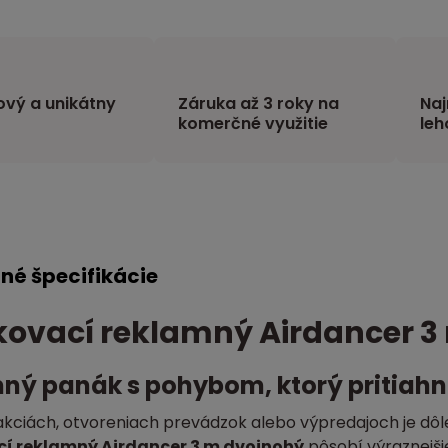
vý a unikátny
Záruka až 3 roky na
Naj
komerčné využitie
leh
né špecifikácie
ovací reklamný Airdancer 3
ný panák s pohybom, ktorý pritiahn
kciách, otvoreniach prevádzok alebo výpredajoch je dôleži
í reklamný Airdancer 3 m dvojnohý
pôsobí výraznejšie