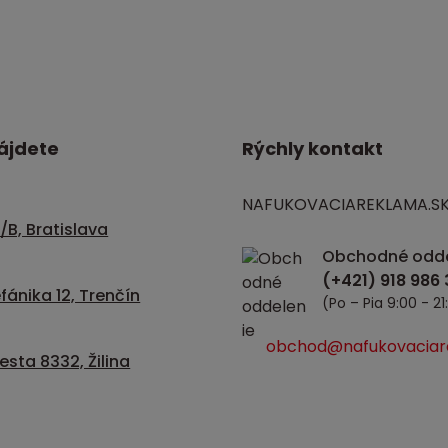
ájdete
Rýchly kontakt
NAFUKOVACIAREKLAMA.S
/B, Bratislava
Obchodné odde
fánika 12, Trenčín
(Po – Pia 9:00 - 21
obchod@nafukovaciar
sta 8332, Žilina