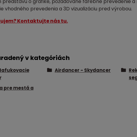
m predstavu o grafike, požadované farebné prevedenie a 
e vhodného prevedenia a 3D vizualizáciu pred výrobou.
ujem? Kontaktujte nás tu.
aradený v kategóriách
Nafukovacie
Airdancer - Skydancer
Re
y
se
a pre mestá a