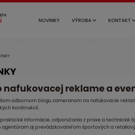
jte.
NOVINKY
VÝROBA
KONTAKT
INKY
NKY
o nafukovacej reklame a eve
našom odbornom blogu zameranom na nafukovacie reklamn
ých konštrukcií.
praktické informácie, odporúčania z praxe a technické
agentúram aj prevádzkovateľom športových a retailovýc