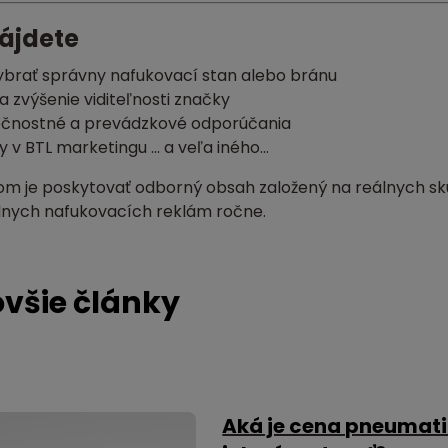
nájdete
ybrať správny nafukovací stan alebo bránu
a zvýšenie viditeľnosti značky
čnostné a prevádzkové odporúčania
 v BTL marketingu ... a veľa iného...
om je poskytovať odborný obsah založený na reálnych sk
lnych nafukovacích reklám ročne.
všie články
Aká je cena pneumat