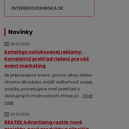
INTERIEROVEIHRISKA.SK
Novinky
25.03.2026
Katalógy nafukovacej reklamy:
Kompletný prehľad riešení pre váš
event marketing
Ak pripravujete event, promo akciu alebo
chcete dlhodobo zvýšiť viditeľnosť svojej
značky, potrebujete mať prehľad o
dostupných možnostiach. Práve pr...
čítať
celé
24.03.2026
REATEK Advertising rastie: nové