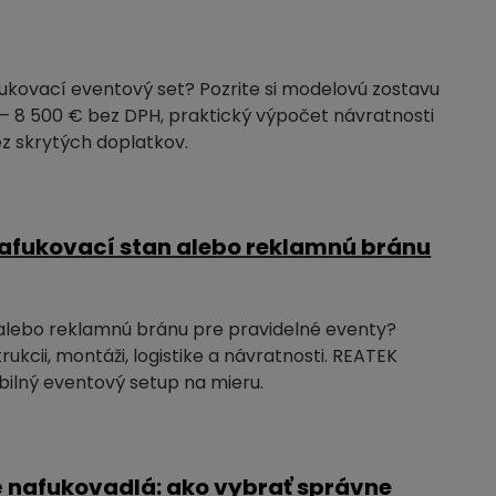
fukovací eventový set? Pozrite si modelovú zostavu
 – 8 500 € bez DPH, praktický výpočet návratnosti
ez skrytých doplatkov.
afukovací stan alebo reklamnú bránu
alebo reklamnú bránu pre pravidelné eventy?
trukcii, montáži, logistike a návratnosti. REATEK
bilný eventový setup na mieru.
 nafukovadlá: ako vybrať správne