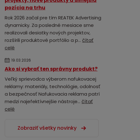
projekty, nové produkty a silnejšia
pozícia na trhu
Rok 2026 začal pre tím REATEK Advertising
dynamicky. Za posledné mesiace sme
realizovali desiatky nových projektov,
rozšírili produktové portfólio a p...
čítať
celé
19.03.2026
Ako si vybrať ten správny produkt?
Veľký sprievodca výberom nafukovacej
reklamy: materiály, technológie, odolnosť
a bezpečnosť Nafukovacia reklama patrí
medzi najefektívnejšie nástroje...
čítať
celé
Zobraziť všetky novinky