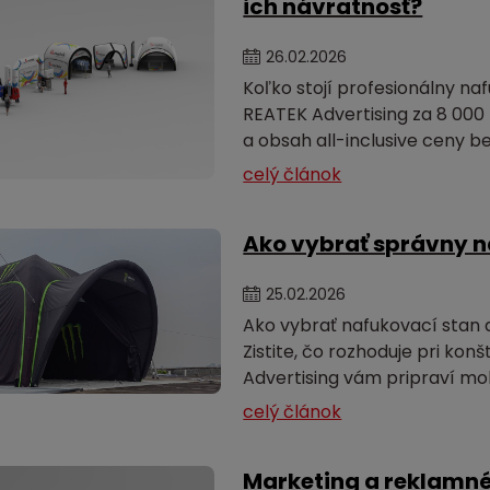
ich návratnosť?
26
.
02
.
2026
Koľko stojí profesionálny na
REATEK Advertising za 8 000
a obsah all-inclusive ceny b
celý článok
Ako vybrať správny n
25
.
02
.
2026
Ako vybrať nafukovací stan 
Zistite, čo rozhoduje pri konš
Advertising vám pripraví mo
celý článok
Marketing a reklamné