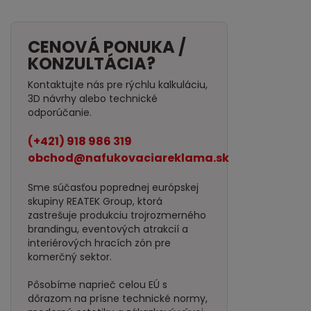
CENOVÁ PONUKA /
KONZULTÁCIA?
Kontaktujte nás pre rýchlu kalkuláciu,
3D návrhy alebo technické
odporúčanie.
(+421) 918 986 319
obchod@nafukovaciareklama.sk
Sme súčasťou poprednej európskej
skupiny REATEK Group, ktorá
zastrešuje produkciu trojrozmerného
brandingu, eventových atrakcií a
interiérových hracích zón pre
komerčný sektor.
Pôsobíme naprieč celou EÚ s
dôrazom na prísne technické normy,