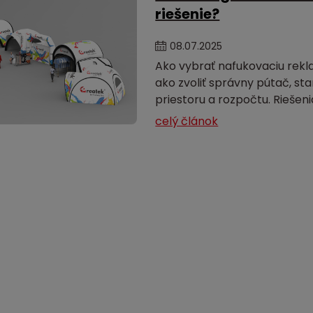
riešenie?
08
.
07
.
2025
Ako vybrať nafukovaciu rekla
ako zvoliť správny pútač, st
priestoru a rozpočtu. Riešen
celý článok