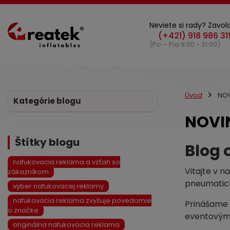
Neviete si rady? Zavola
(Po – Pia 9:00 - 21:00)
Úvod
NOV
Kategórie blogu
NOVI
Štítky blogu
Blog 
nafukovacia reklama a vzťah so
Vitajte v 
zákazníkom
pneumatick
výber nafukovacej reklamy
nafukovacia reklama zvyšuje povedomie
Prinášame 
o značke
eventovým 
originálna nafukovacia reklama