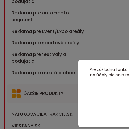
podujatia
Reklama pre auto-moto
segment
Reklama pre Event/Expo areály
Reklama pre športové areály
Reklama pre festivaly a
podujatia
Pre základnú funkčn
Reklama pre mestá a obce
na účely cielenia 
ĎAĽŠIE PRODUKTY
NAFUKOVACIEATRAKCIE.SK
VIPSTANY.SK