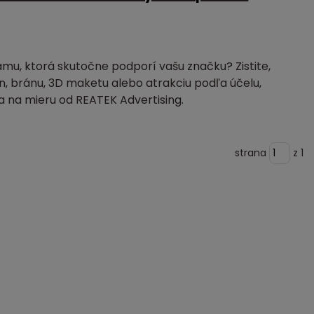
mu, ktorá skutočne podporí vašu značku? Zistite,
an, bránu, 3D maketu alebo atrakciu podľa účelu,
ia na mieru od REATEK Advertising.
strana
z 1