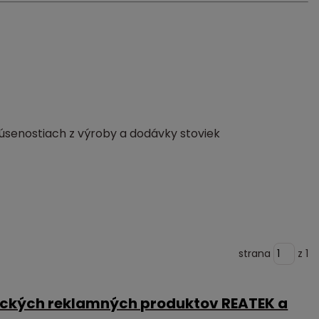
úsenostiach z výroby a dodávky stoviek
strana
z 1
ických reklamných produktov REATEK a