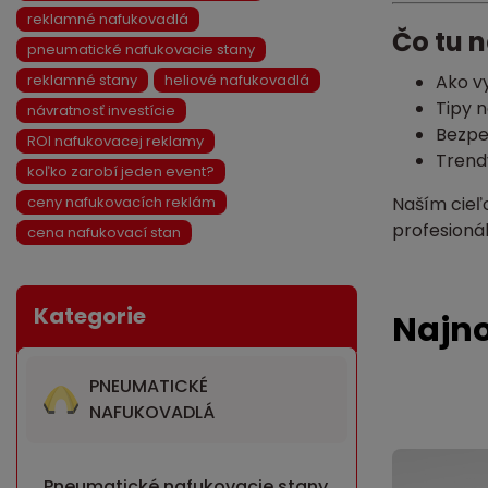
reklamné nafukovadlá
Čo tu 
pneumatické nafukovacie stany
reklamné stany
heliové nafukovadlá
Ako v
Tipy n
návratnosť investície
Bezpe
ROI nafukovacej reklamy
Trendy
koľko zarobí jeden event?
ceny nafukovacích reklám
Naším cieľ
profesioná
cena nafukovací stan
Najno
PNEUMATICKÉ
NAFUKOVADLÁ
Pneumatické nafukovacie stany