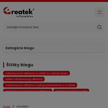
Kategórie blogu
Štítky blogu
nafukovacia reklama a vzťah so zákazníkom
výber nafukovacej reklamy
nafukovacia reklama zvyšuje povedomie o značke
originálna nafukovacia reklama
reklamné nafukovadlá
pneumatické nafukovacie stany
reklamné stany
heliové nafukovadlá
návratnosť investície
Úvod
NOVINKY