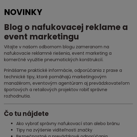
ROI nafukovacej reklamy
koľko zarobí jeden event?
NOVINKY
ceny nafukovacích reklám
cena nafukovací stan
Blog o nafukovacej reklame a
event marketingu
Vitajte v našom odbornom blogu zameranom na
nafukovacie reklamné riešenia, event marketing a
komerčné využitie pneumatických konštrukcií.
Prinášame praktické informácie, odporúčania z praxe a
technické tipy, ktoré pomáhajú marketingovým
manažérom, eventovým agentúram aj prevádzkovateľom
športových a retailových projektov robiť správne
rozhodnutia.
Čo tu nájdete
Ako vybrať správny nafukovací stan alebo bránu
Tipy na zvýšenie viditeľnosti značky
Bezpečnostné a prevádzkové odporúčania