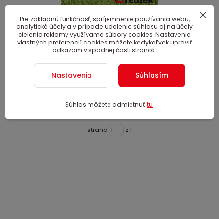
Pre základnú funkčnosť, spríjemnenie používania webu,
Návratnosť investície do nafukovacej
analytické účely a v prípade udelenia súhlasu aj na účely
reklamy od REATEK Advertising
cielenia reklamy využívame súbory cookies. Nastavenie
vlastných preferencií cookies môžete kedykoľvek upraviť
odkazom v spodnej časti stránok.
25
.
02
.
2026
Koľko vám môže zarobiť profesionálna nafukovacia reklama
Nastavenia
Súhlasím
na evente? Pozrite si praktický ROI výpočet a zistite, prečo
je eventový set REATEK Advertising dlhodobým reklamným
aktívom, ktoré môžete používať opakovane.
Súhlas môžete odmietnuť
tu
.
celý článok
strana
z 1