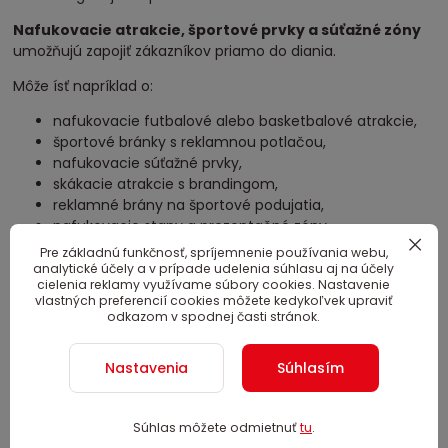
Nafukovacie atrakcie, športové prvky a súťažné zóny
umožňujú zapojiť zákazníkov priamo do diania.
Môže ísť napríklad o:
nafukovacie futbalové alebo basketbalové atrakcie,
športové bránky s reklamnou potlačou,
nafukovacie súťažné prvky,
skákacie atrakcie s brandingom,
reklamné brány na športové podujatia,
nafukovacie stany a prezentačné zóny.
Pre základnú funkčnosť, spríjemnenie používania webu,
Takáto forma marketingu umožňuje zákazníkovi značku
analytické účely a v prípade udelenia súhlasu aj na účely
nielen vidieť, ale aj s ňou aktívne komunikovať.
cielenia reklamy využívame súbory cookies. Nastavenie
vlastných preferencií cookies môžete kedykoľvek upraviť
Výsledkom je dlhší čas strávený pri prezentácii, väčší
odkazom v spodnej časti stránok.
záujem návštevníkov a silnejšie spojenie značky s
pozitívnym zážitkom.
Nastavenia
Súhlasím
5. Pomáhajú odlíšiť sa od bežnej
Súhlas môžete odmietnuť
tu
.
reklamy