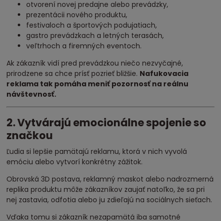
otvorení novej predajne alebo prevádzky,
prezentácii nového produktu,
festivaloch a športových podujatiach,
gastro prevádzkach a letných terasách,
veľtrhoch a firemných eventoch.
Ak zákazník vidí pred prevádzkou niečo nezvyčajné,
prirodzene sa chce prísť pozrieť bližšie.
Nafukovacia
reklama tak pomáha meniť pozornosť na reálnu
návštevnosť.
2. Vytvárajú emocionálne spojenie so
značkou
Ľudia si lepšie pamätajú reklamu, ktorá v nich vyvolá
emóciu alebo vytvorí konkrétny zážitok.
Obrovská 3D postava, reklamný maskot alebo nadrozmerná
replika produktu môže zákazníkov zaujať natoľko, že sa pri
nej zastavia, odfotia alebo ju zdieľajú na sociálnych sieťach.
Vďaka tomu si zákazník nezapamätá iba samotné