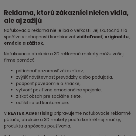
Reklama, ktorú zákazníci nielen vidia,
ale aj zažijú
Nafukovacia reklama nie je iba o veľkosti. Jej skutočná sila
spočíva v schopnosti kombinovať
viditeľnosť, originalitu,
emócie a zážitok
.
Nafukovacie atrakcie a 3D reklamné makety môžu vašej
firme pomôcť:
pritiahnuť pozornosť zákazníkov,
zvýšiť návštevnosť prevádzky alebo podujatia,
podporiť povedomie o značke,
vytvoriť pozitívne emocionálne spojenie,
získať obsah pre sociálne siete,
odlíšiť sa od konkurencie.
V
REATEK Advertising
pripravujeme nafukovacie reklamné
pútače, atrakcie a 3D makety podľa konkrétnej značky,
produktu a spôsobu používania.