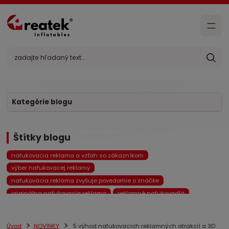
Kategórie blogu
Štítky blogu
nafukovacia reklama a vzťah so zákazníkom
výber nafukovacej reklamy
nafukovacia reklama zvyšuje povedomie o značke
originálna nafukovacia reklama
reklamné nafukovadlá
pneumatické nafukovacie stany
reklamné stany
heliové nafukovadlá
návratnosť investície
Úvod
NOVINKY
5 výhod nafukovacích reklamných atrakcií a 3D