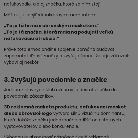
nafukovadlo, ale aj značku, ktorá za ním stojí.
Môže si ju spojiť s konkrétnym momentom:
„To je tá firma s obrovským maskotom.“
„To je tá značka, ktorá mala na podujatí veľkú
nafukovaciu atrakciu.“
Práve toto emocionálne spojenie pomáha budovať
zapamätateľnosť značky a zvyšuje šancu, že si ju zákazník
vybaví aj neskôr.
3. Zvyšujú povedomie o značke
Jednou z hlavných úloh reklamy je dostať značku do
povedomia zákazníkov.
3D reklamná maketa produktu, nafukovací maskot
alebo obrovské logo
vytvára silnú vizuálnu dominantu,
ktorá dokáže značku jednoznačne odlíšiť od ostatných
vystavovateľov alebo konkurencie.
Výhodou je aj možnosť prispôsobiť celé reklamné