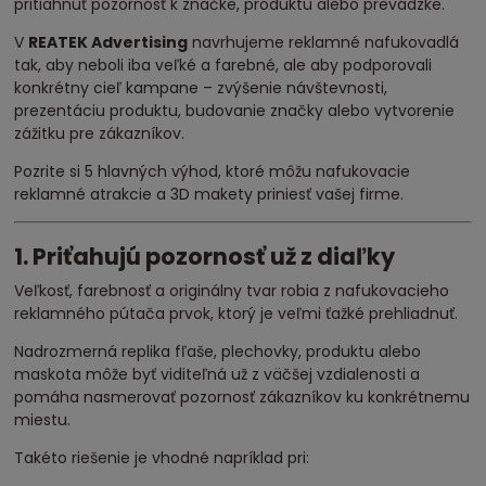
pritiahnuť pozornosť k značke, produktu alebo prevádzke.
V
REATEK Advertising
navrhujeme reklamné nafukovadlá
tak, aby neboli iba veľké a farebné, ale aby podporovali
konkrétny cieľ kampane – zvýšenie návštevnosti,
prezentáciu produktu, budovanie značky alebo vytvorenie
zážitku pre zákazníkov.
Pozrite si 5 hlavných výhod, ktoré môžu nafukovacie
reklamné atrakcie a 3D makety priniesť vašej firme.
1. Priťahujú pozornosť už z diaľky
Veľkosť, farebnosť a originálny tvar robia z nafukovacieho
reklamného pútača prvok, ktorý je veľmi ťažké prehliadnuť.
Nadrozmerná replika fľaše, plechovky, produktu alebo
maskota môže byť viditeľná už z väčšej vzdialenosti a
pomáha nasmerovať pozornosť zákazníkov ku konkrétnemu
miestu.
Takéto riešenie je vhodné napríklad pri: