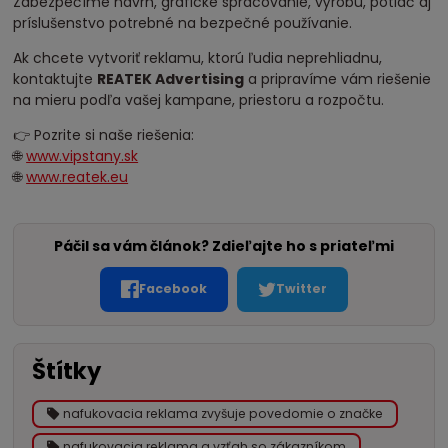
Zabezpečíme návrh, grafické spracovanie, výrobu, potlač aj
príslušenstvo potrebné na bezpečné používanie.
Ak chcete vytvoriť reklamu, ktorú ľudia neprehliadnu,
kontaktujte
REATEK Advertising
a pripravíme vám riešenie
na mieru podľa vašej kampane, priestoru a rozpočtu.
👉 Pozrite si naše riešenia:
🌐
www.vipstany.sk
🌐
www.reatek.eu
Páčil sa vám článok? Zdieľajte ho s priateľmi
Facebook
Twitter
Štítky
nafukovacia reklama zvyšuje povedomie o značke
nafukovacia reklama a vzťah so zákazníkom