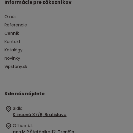
Informácie pre zákazníkov
O nás
Referencie
Cenník
Kontakt
Katalógy
Novinky
Vipstany.sk
Kde nás nájdete
Sídlo:
Klincová 37/B, Bratislava
Office #1:
gen.M.R.Štefánika 12, Trenčín