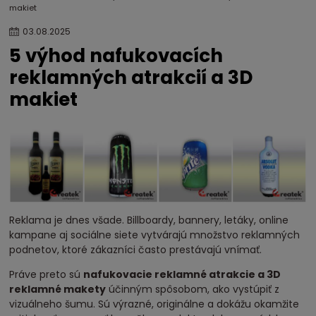
ROI nafukovacej reklamy
koľko zarobí jeden event?
makiet
ceny nafukovacích reklám
cena nafukovací stan
03
.
08
.
2025
5 výhod nafukovacích
reklamných atrakcií a 3D
makiet
Reklama je dnes všade. Billboardy, bannery, letáky, online
kampane aj sociálne siete vytvárajú množstvo reklamných
podnetov, ktoré zákazníci často prestávajú vnímať.
Práve preto sú
nafukovacie reklamné atrakcie a 3D
reklamné makety
účinným spôsobom, ako vystúpiť z
vizuálneho šumu. Sú výrazné, originálne a dokážu okamžite