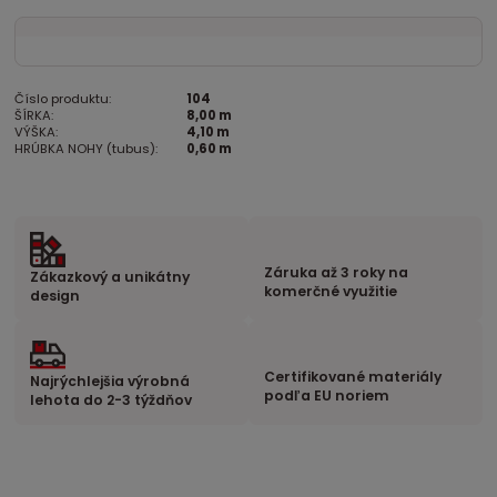
Číslo produktu:
104
ŠÍRKA:
8,00 m
VÝŠKA:
4,10 m
HRÚBKA NOHY (tubus):
0,60 m
Záruka až 3 roky na
Zákazkový a unikátny
komerčné využitie
design
Certifikované materiály
Najrýchlejšia výrobná
podľa EU noriem
lehota do 2-3 týždňov