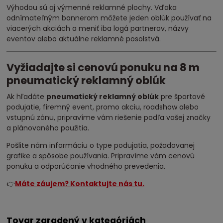
Výhodou sú aj výmenné reklamné plochy. Vďaka
odnímateľným bannerom môžete jeden oblúk používať na
viacerých akciách a meniť iba logá partnerov, názvy
eventov alebo aktuálne reklamné posolstvá.
Vyžiadajte si cenovú ponuku na 8 m
pneumatický reklamný oblúk
Ak hľadáte
pneumatický reklamný oblúk
pre športové
podujatie, firemný event, promo akciu, roadshow alebo
vstupnú zónu, pripravíme vám riešenie podľa vašej značky
a plánovaného použitia.
Pošlite nám informáciu o type podujatia, požadovanej
grafike a spôsobe používania. Pripravíme vám cenovú
ponuku a odporúčanie vhodného prevedenia.
👉
Máte záujem? Kontaktujte nás tu.
Tovar zaradený v kategóriách