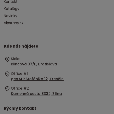
Kontakt
Katalógy
Novinky
Vipstany.sk
Kde nás nájdete
Sídlo:
Klincová 37/B, Bratislava
Office #1:
gen.M.R.Štefánika 12, Trenčín
Office #2:
Kamenná cesta 8332, Žilina
Rýchly kontakt