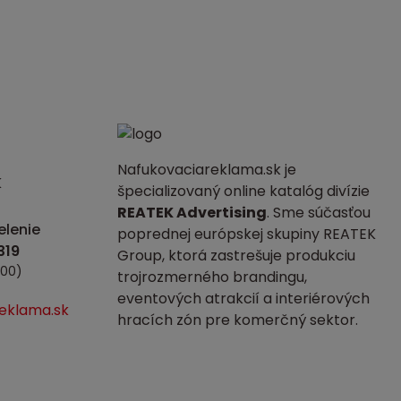
Nafukovaciareklama.sk je
K
špecializovaný online katalóg divízie
REATEK Advertising
. Sme súčasťou
lenie
poprednej európskej skupiny REATEK
Group, ktorá zastrešuje produkciu
:00)
trojrozmerného brandingu,
eventových atrakcií a interiérových
eklama.sk
hracích zón pre komerčný sektor.