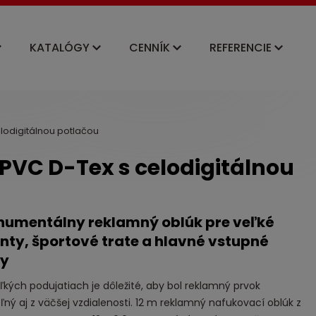
KATALÓGY
CENNÍK
REFERENCIE
lodigitálnou potlačou
PVC D-Tex s celodigitálnou
umentálny reklamný oblúk pre veľké
nty, športové trate a hlavné vstupné
ny
eľkých podujatiach je dôležité, aby bol reklamný prvok
eľný aj z väčšej vzdialenosti. 12 m reklamný nafukovací oblúk z