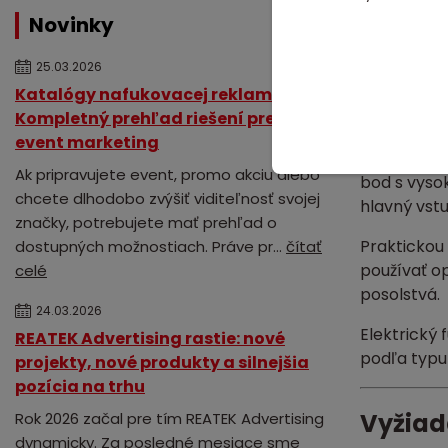
manuál
Novinky
sprie
25.03.2026
možno
možno
Katalógy nafukovacej reklamy:
neobm
Kompletný prehľad riešení pre váš
event marketing
Tento
nafu
Ak pripravujete event, promo akciu alebo
bod s vysok
chcete dlhodobo zvýšiť viditeľnosť svojej
hlavný vst
značky, potrebujete mať prehľad o
Praktickou
dostupných možnostiach. Práve pr...
čítať
používať o
celé
posolstvá.
24.03.2026
Elektrický
REATEK Advertising rastie: nové
podľa typu 
projekty, nové produkty a silnejšia
pozícia na trhu
Vyžiad
Rok 2026 začal pre tím REATEK Advertising
dynamicky. Za posledné mesiace sme