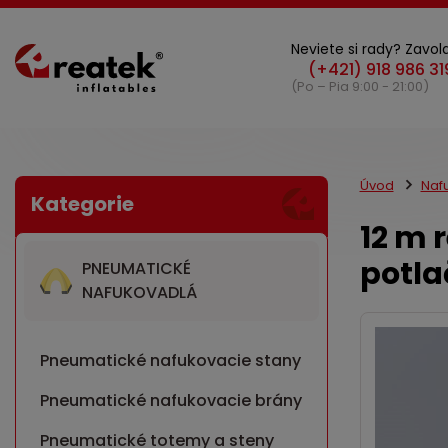
Neviete si rady? Zavola
(Po – Pia 9:00 - 21:00)
Úvod
Naf
12 m 
potla
PNEUMATICKÉ
NAFUKOVADLÁ
Pneumatické nafukovacie stany
Pneumatické nafukovacie brány
Pneumatické totemy a steny