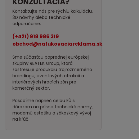
KONZULTÁCIA?
Kontaktujte nás pre rýchlu kalkuláciu,
3D návrhy alebo technické
odporúčanie.
(+421) 918 986 319
obchod@nafukovaciareklama.sk
Sme súčasťou poprednej európskej
skupiny REATEK Group, ktorá
zastrešuje produkciu trojrozmerného
brandingu, eventových atrakcií a
interiérových hracích zón pre
komerčný sektor.
Pôsobíme naprieč celou EÚ s
dôrazom na prísne technické normy,
modernú estetiku a zákazkový vývoj
na kľúč.