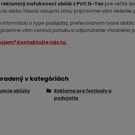
e
reklamný nafukovací oblúk z PVC D-Tex
pre veľké špo
ciu alebo hlavnú vstupnú zónu, pripravíme vám riešenie 
 informáciu o type podujatia, preferovanom tvare oblúka 
ripravíme vám cenovú ponuku a odporúčanie vhodného p
ujem? Kontaktujte nás tu.
aradený v kategóriách
acie oblúky
Reklama pre festivaly a
podujatia