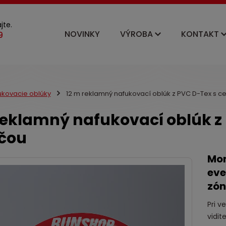
jte.
NOVINKY
VÝROBA
KONTAKT
ukovacie oblúky
12 m reklamný nafukovací oblúk z PVC D-Tex s ce
reklamný nafukovací oblúk z 
čou
Mon
eve
zó
Pri v
vidit