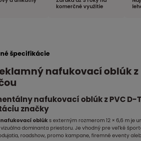
vý a unikátny
Záruka až 3 roky na
Naj
komerčné využitie
leh
né špecifikácie
reklamný nafukovací oblúk z 
čou
ntálny nafukovací oblúk z PVC D-Tex
táciu značky
nafukovací oblúk
s externým rozmerom 12 × 6,6 m je u
vizuálna dominanta priestoru. Je vhodný pre veľké športov
dujatia, roadshow, promo kampane, firemné eventy aleb