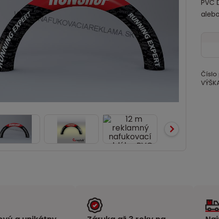
PVC D
alebo
Číslo
VÝŠKA