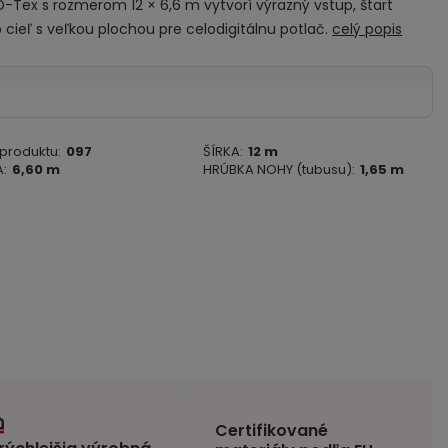
-Tex s rozmerom 12 × 6,6 m vytvorí výrazný vstup, štart
 cieľ s veľkou plochou pre celodigitálnu potlač.
celý popis
 produktu:
097
ŠÍRKA:
12 m
:
6,60 m
HRÚBKA NOHY (tubusu):
1,65 m
Certifikované