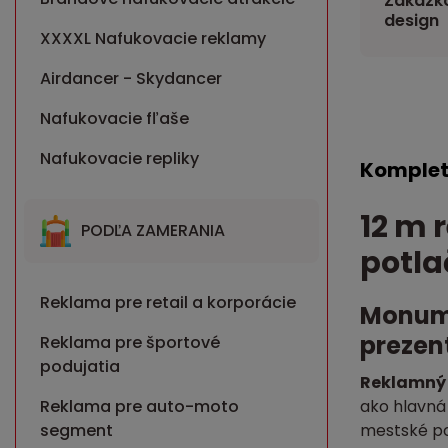
Zákazko
design
XXXXL Nafukovacie reklamy
Airdancer - Skydancer
Nafukovacie fľaše
Nafukovacie repliky
Komplet
12 m 
PODĽA ZAMERANIA
potla
Reklama pre retail a korporácie
Monume
prezen
Reklama pre športové
podujatia
Reklamný 
ako hlavná 
Reklama pre auto-moto
mestské po
segment