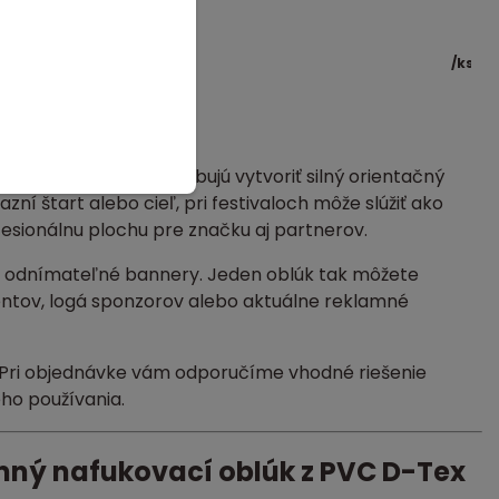
/
ks
atá reklamná brána
nery
nizátorov, ktorí potrebujú vytvoriť silný orientačný
í štart alebo cieľ, pri festivaloch môže slúžiť ako
esionálnu plochu pre značku aj partnerov.
odnímateľné bannery. Jeden oblúk tak môžete
entov, logá sponzorov alebo aktuálne reklamné
k. Pri objednávke vám odporučíme vhodné riešenie
ho používania.
mný nafukovací oblúk z PVC D-Tex