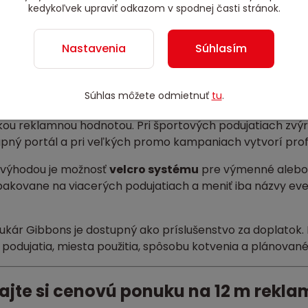
kedykoľvek upraviť odkazom v spodnej časti stránok.
 k inštalácii a zapojeniu
vodná dokumentácia
Nastavenia
Súhlasím
sť výroby ako klasický oblúk, lomená brána alebo hran
sť velcro systému pre výmenné alebo odnímateľné ban
edzený výber farieb a farebných kombinácií
Súhlas môžete odmietnuť
tu
.
kovací reklamný oblúk z PVC D-Tex
je vhodný pre orga
ou reklamnou hodnotou. Pri športových podujatiach zvýrazn
upný portál a pri veľkých promo kampaniach vytvorí prof
 výhodou je možnosť
velcro systému
pre výmenné alebo 
pakovane na viacerých podujatiach a meniť iba názvy ev
 fukár Gibbons je dostupný ako príslušenstvo za doplato
podujatia, miesta použitia, spôsobu kotvenia a plánované
ajte si cenovú ponuku na 12 m rekla