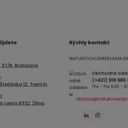
ájdete
Rýchly kontakt
NAFUKOVACIAREKLAMA.S
 37/B, Bratislava
Obchodné odde
:
Štefánika 12, Trenčín
(Po – Pia 9:00 - 21
2:
obchod@nafukovaciar
 cesta 8332, Žilina