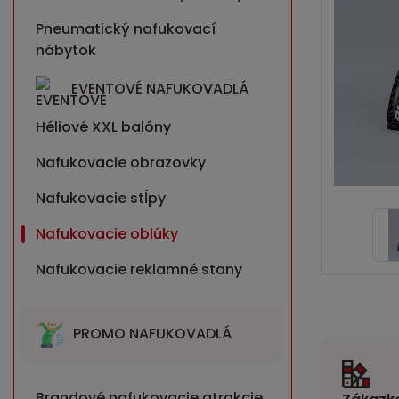
Pneumatický nafukovací
nábytok
EVENTOVÉ NAFUKOVADLÁ
Héliové XXL balóny
Nafukovacie obrazovky
Nafukovacie stĺpy
Nafukovacie oblúky
Nafukovacie reklamné stany
PROMO NAFUKOVADLÁ
Brandové nafukovacie atrakcie