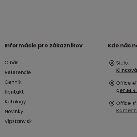
Informácie pre zákazníkov
Kde nás n
O nás
Sídlo:
Klincová
Referencie
Cenník
Office #1
gen.M.R.
Kontakt
Katalógy
Office #
Kamenná
Novinky
Vipstany.sk