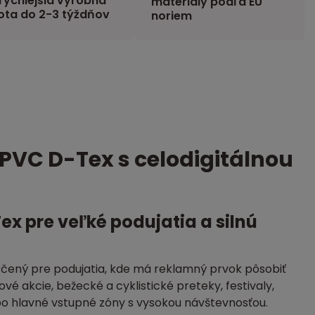
rýchlejšia výrobná
materiály podľa EU
ota do 2-3 týždňov
noriem
PVC D-Tex s celodigitálnou
 pre veľké podujatia a silnú
rčený pre podujatia, kde má reklamný prvok pôsobiť
é akcie, bežecké a cyklistické preteky, festivaly,
o hlavné vstupné zóny s vysokou návštevnosťou.