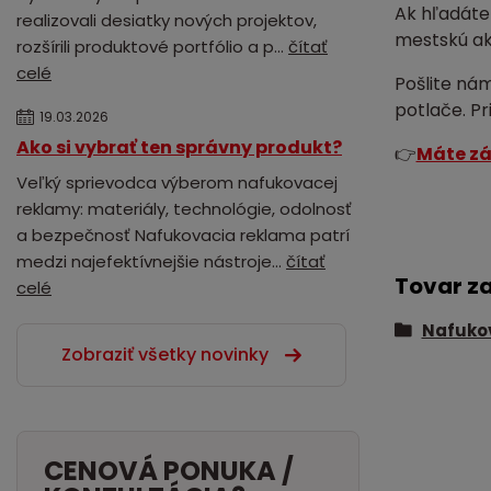
Ak hľadát
realizovali desiatky nových projektov,
mestskú ak
rozšírili produktové portfólio a p...
čítať
celé
Pošlite nám
potlače. P
19.03.2026
Ako si vybrať ten správny produkt?
👉
Máte zá
Veľký sprievodca výberom nafukovacej
reklamy: materiály, technológie, odolnosť
a bezpečnosť Nafukovacia reklama patrí
medzi najefektívnejšie nástroje...
čítať
Tovar z
celé
Nafukov
Zobraziť všetky novinky
CENOVÁ PONUKA /