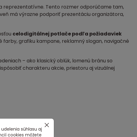
e a reprezentatívne. Tento rozmer odporúčame tam,
roveň má výrazne podporiť prezentáciu organizátora,
osťou
celodigitálnej potlače podľa požiadaviek
né farby, grafiku kampane, reklamný slogan, navigačné
eniach – ako klasický oblúk, lomenú bránu so
ôsobiť charakteru akcie, priestoru aj vizuálnej
 udelenia súhlasu aj
ncií cookies môžete