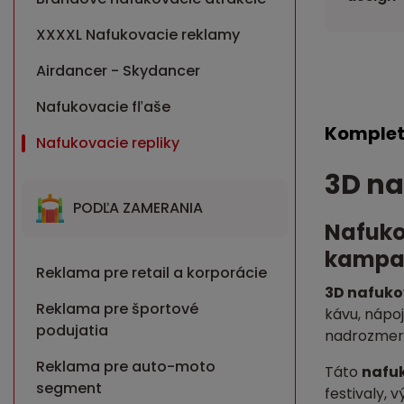
XXXXL Nafukovacie reklamy
Airdancer - Skydancer
Nafukovacie fľaše
Komplet
Nafukovacie repliky
3D na
PODĽA ZAMERANIA
Nafuko
kampa
Reklama pre retail a korporácie
3D nafuko
Reklama pre športové
kávu, nápo
podujatia
nadrozmern
Reklama pre auto-moto
Táto
nafu
segment
festivaly,