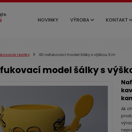
jte.
NOVINKY
VÝROBA
KONTAKT
kovacie repliky
3D nafukovací model šálky s výškou 3 m
fukovací model šálky s výšk
Naf
kav
ka
Ak ch
prod
výra
nepre