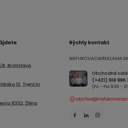
ájdete
Rýchly kontakt
NAFUKOVACIAREKLAMA.S
/B, Bratislava
Obchodné odde
fánika 12, Trenčín
(Po – Pia 9:00 - 21
obchod@nafukovaciar
sta 8332, Žilina