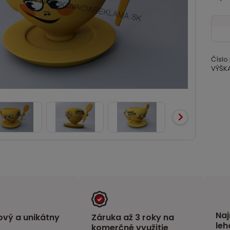
Číslo
VÝŠKA
Naj
vý a unikátny
Záruka až 3 roky na
leh
komerčné využitie