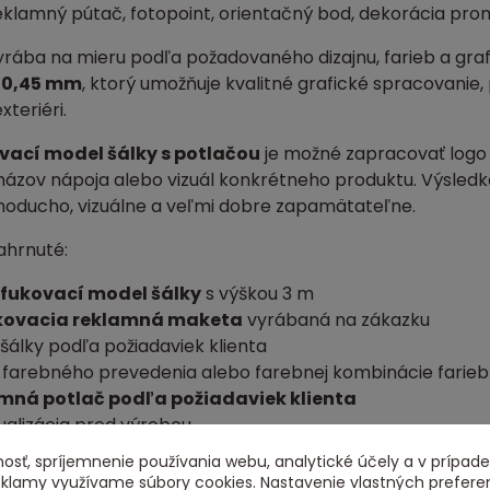
reklamný pútač, fotopoint, orientačný bod, dekorácia pro
rába na mieru podľa požadovaného dizajnu, farieb a grafik
 0,45 mm
, ktorý umožňuje kvalitné grafické spracovanie
exteriéri.
vací model šálky s potlačou
je možné zapracovať logo k
ázov nápoja alebo vizuál konkrétneho produktu. Výsledk
noducho, vizuálne a veľmi dobre zapamätateľne.
ahrnuté:
fukovací model šálky
s výškou 3 m
kovacia reklamná maketa
vyrábaná na zákazku
 šálky podľa požiadaviek klienta
 farebného prevedenia alebo farebnej kombinácie farieb
mná potlač podľa požiadaviek klienta
ualizácia pred výrobou
 a servis
osť, spríjemnenie používania webu, analytické účely a v prípade
reklamy využívame súbory cookies. Nastavenie vlastných prefere