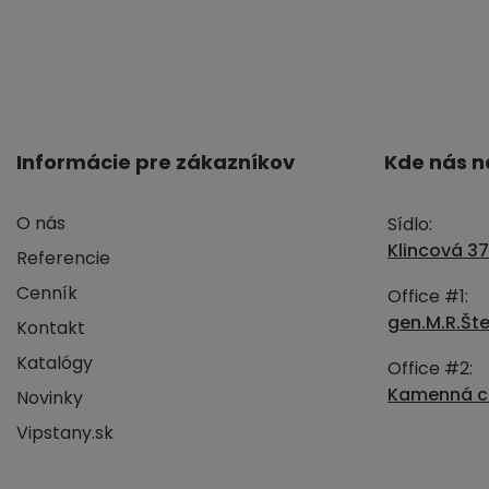
Informácie pre zákazníkov
Kde nás n
O nás
Sídlo:
Klincová 37
Referencie
Cenník
Office #1:
gen.M.R.Šte
Kontakt
Katalógy
Office #2:
Kamenná ce
Novinky
Vipstany.sk