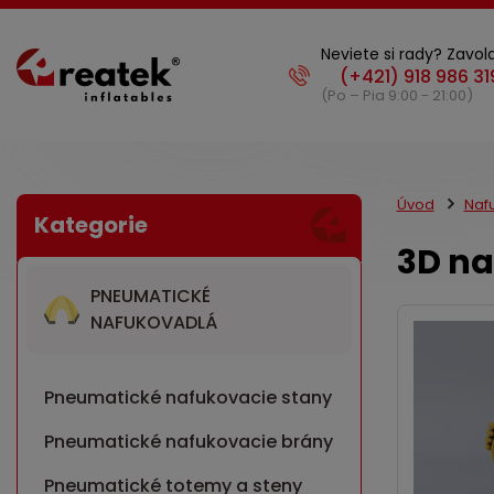
Neviete si rady? Zavola
(Po – Pia 9:00 - 21:00)
Úvod
Nafu
3D na
PNEUMATICKÉ
NAFUKOVADLÁ
Pneumatické nafukovacie stany
Pneumatické nafukovacie brány
Pneumatické totemy a steny