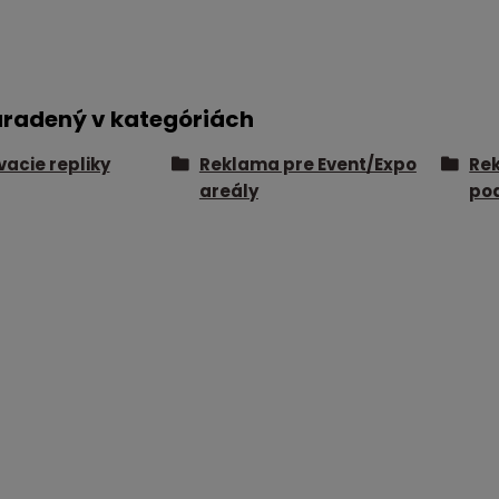
aradený v kategóriách
acie repliky
Reklama pre Event/Expo
Rek
areály
po