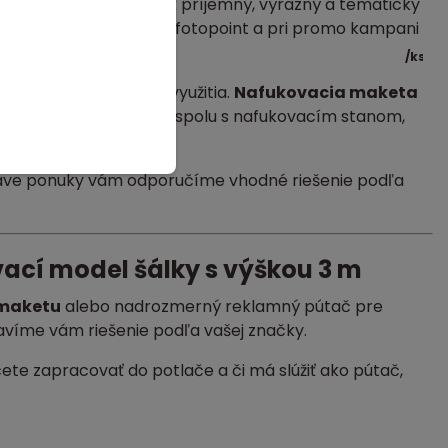
e má značka vytvoriť príjemný, výrazný a tematicky
nte vytvára atraktívny fotopoint a pri promo kampani
/
ks
 možnosť celoročného využitia.
Nafukovacia maketa
väčšej promo zostavy spolu s nafukovacím stanom,
mi produktov.
prave ponuky vám odporučíme vhodné riešenie podľa
ací model šálky s výškou 3 m
 maketu
alebo nadrozmerný reklamný pútač pre
avíme vám riešenie podľa vašej značky.
ete zapracovať do potlače a či má slúžiť ako pútač,