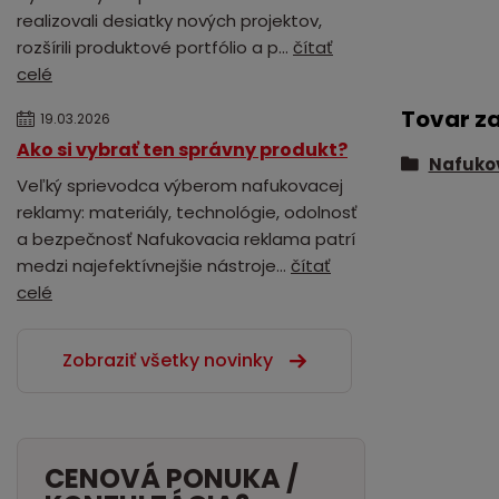
realizovali desiatky nových projektov,
rozšírili produktové portfólio a p...
čítať
celé
Tovar z
19.03.2026
Ako si vybrať ten správny produkt?
Nafukov
Veľký sprievodca výberom nafukovacej
reklamy: materiály, technológie, odolnosť
a bezpečnosť Nafukovacia reklama patrí
medzi najefektívnejšie nástroje...
čítať
celé
Zobraziť všetky novinky
CENOVÁ PONUKA /