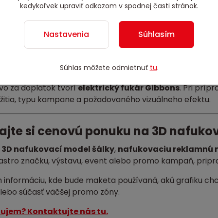
ukovací reklamný model produktu
odporúčame tam, kd
kedykoľvek upraviť odkazom v spodnej časti stránok.
k. Pred kaviarňou pomáha pritiahnuť okoloidúcich, na eve
rozpoznateľnosť produktu alebo prevádzky.
Nastavenia
Súhlasím
praktické prenosné a úložné balenie, rýchla inštalácia a
škou 3 m
môže byť použitá samostatne alebo ako súčasť 
Súhlas môžete odmietnuť
tu
.
totemom, prezentačnou stenou alebo ďalšími 3D model
vo za doplatok tvorí
elektrický fukár Gibbons
. Pri prí
žitia, typu kampane a požadovaného vizuálneho efektu.
ajte si cenovú ponuku na 3D nafukov
e
3D nafukovací model šálky
,
nafukovaciu reklamnú
gastro značku, výstavu, event alebo promo kampaň, pripr
 informáciu, kde bude maketa používaná, akú grafiku chc
alebo súčasť väčšej promo zóny.
ujem? Kontaktujte nás tu.