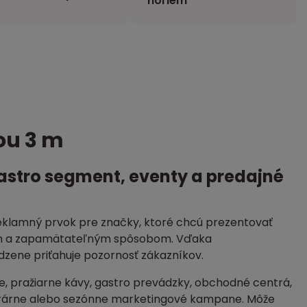
noriem
ou 3 m
stro segment, eventy a predajné
eklamný prvok pre značky, ktoré chcú prezentovať
ným a zapamätateľným spôsobom. Vďaka
zene priťahuje pozornosť zákazníkov.
e, pražiarne kávy, gastro prevádzky, obchodné centrá,
 cukrárne alebo sezónne marketingové kampane. Môže