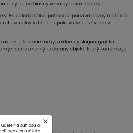
mo zóny alebo hlavný vizuálny prvok značky.
y. Pri celodigitálnej potlači sa používa pevný materiál
, profesionálny vzhľad a opakované používanie v
aviarne, firemné farby, reklamný slogan, grafiku
om je nadrozmerný reklamný objekt, ktorý komunikuje
 udelenia súhlasu aj
ncií cookies môžete