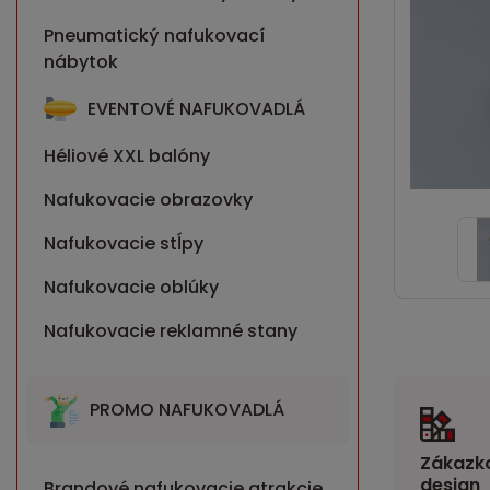
Pneumatický nafukovací
nábytok
EVENTOVÉ NAFUKOVADLÁ
Héliové XXL balóny
Nafukovacie obrazovky
Nafukovacie stĺpy
Nafukovacie oblúky
Nafukovacie reklamné stany
PROMO NAFUKOVADLÁ
Zákazko
design
Brandové nafukovacie atrakcie