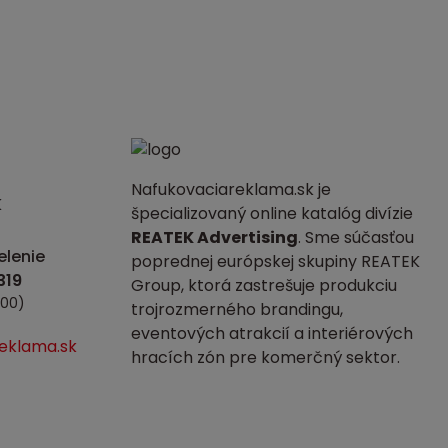
Nafukovaciareklama.sk je
K
špecializovaný online katalóg divízie
REATEK Advertising
. Sme súčasťou
lenie
poprednej európskej skupiny REATEK
Group, ktorá zastrešuje produkciu
:00)
trojrozmerného brandingu,
eventových atrakcií a interiérových
eklama.sk
hracích zón pre komerčný sektor.