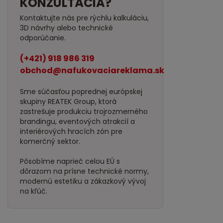
KONZULTÁCIA?
Kontaktujte nás pre rýchlu kalkuláciu,
3D návrhy alebo technické
odporúčanie.
(+421) 918 986 319
obchod@nafukovaciareklama.sk
Sme súčasťou poprednej európskej
skupiny REATEK Group, ktorá
zastrešuje produkciu trojrozmerného
brandingu, eventových atrakcií a
interiérových hracích zón pre
komerčný sektor.
Pôsobíme naprieč celou EÚ s
dôrazom na prísne technické normy,
modernú estetiku a zákazkový vývoj
na kľúč.