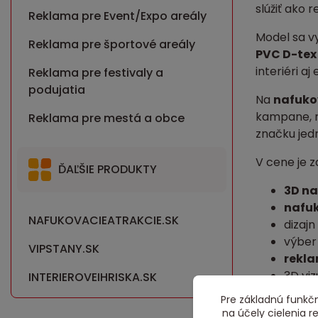
slúžiť ako 
Reklama pre Event/Expo areály
Model sa vy
Reklama pre športové areály
PVC D-tex
interiéri aj 
Reklama pre festivaly a
podujatia
Na
nafuko
kampane, n
Reklama pre mestá a obce
značku jed
V cene je z
ĎAĽŠIE PRODUKTY
3D na
nafu
NAFUKOVACIEATRAKCIE.SK
dizajn
výber
VIPSTANY.SK
rekla
3D viz
INTERIEROVEIHRISKA.SK
záruka
Pre základnú funkčn
na účely cielenia 