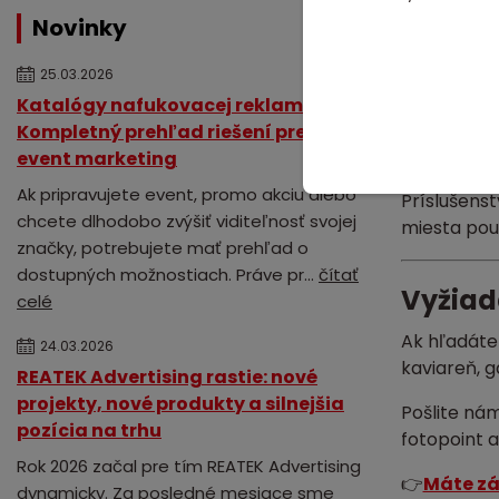
Tento
naf
Novinky
jasný prvo
podporuje 
25.03.2026
Výhodou je 
Katalógy nafukovacej reklamy:
šálky s vý
Kompletný prehľad riešení pre váš
reklamným 
event marketing
Ak pripravujete event, promo akciu alebo
Príslušenst
chcete dlhodobo zvýšiť viditeľnosť svojej
miesta pou
značky, potrebujete mať prehľad o
dostupných možnostiach. Práve pr...
čítať
Vyžiad
celé
Ak hľadát
24.03.2026
kaviareň, 
REATEK Advertising rastie: nové
projekty, nové produkty a silnejšia
Pošlite nám
pozícia na trhu
fotopoint 
Rok 2026 začal pre tím REATEK Advertising
👉
Máte zá
dynamicky. Za posledné mesiace sme