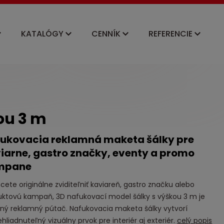
KATALÓGY
CENNÍK
REFERENCIE
ou 3 m
ukovacia reklamná maketa šálky pre
iarne, gastro značky, eventy a promo
mpane
cete originálne zviditeľniť kaviareň, gastro značku alebo
uktovú kampaň, 3D nafukovací model šálky s výškou 3 m je
zný reklamný pútač. Nafukovacia maketa šálky vytvorí
hliadnuteľný vizuálny prvok pre interiér aj exteriér.
celý popis