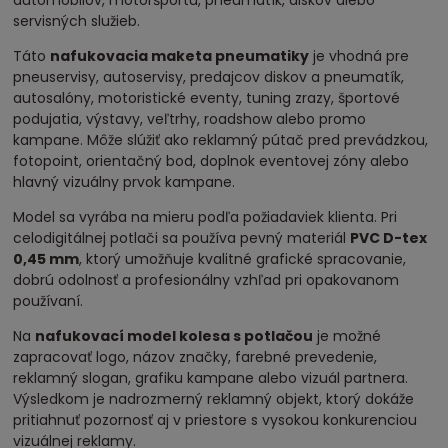
servisných služieb.
Táto
nafukovacia maketa pneumatiky
je vhodná pre
pneuservisy, autoservisy, predajcov diskov a pneumatík,
autosalóny, motoristické eventy, tuning zrazy, športové
podujatia, výstavy, veľtrhy, roadshow alebo promo
kampane. Môže slúžiť ako reklamný pútač pred prevádzkou,
fotopoint, orientačný bod, doplnok eventovej zóny alebo
hlavný vizuálny prvok kampane.
Model sa vyrába na mieru podľa požiadaviek klienta. Pri
celodigitálnej potlači sa používa pevný materiál
PVC D-tex
0,45 mm
, ktorý umožňuje kvalitné grafické spracovanie,
dobrú odolnosť a profesionálny vzhľad pri opakovanom
používaní.
Na
nafukovací model kolesa s potlačou
je možné
zapracovať logo, názov značky, farebné prevedenie,
reklamný slogan, grafiku kampane alebo vizuál partnera.
Výsledkom je nadrozmerný reklamný objekt, ktorý dokáže
pritiahnuť pozornosť aj v priestore s vysokou konkurenciou
vizuálnej reklamy.