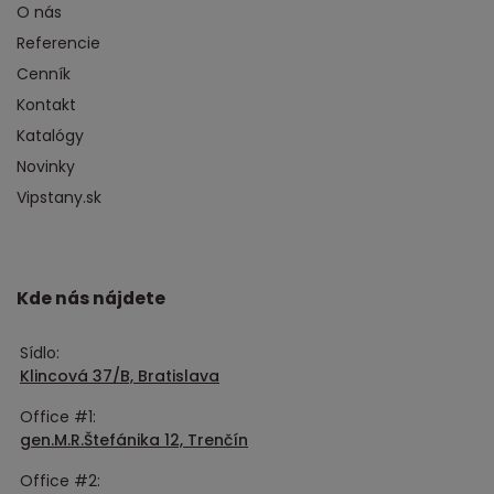
O nás
Referencie
Cenník
Kontakt
Katalógy
Novinky
Vipstany.sk
Kde nás nájdete
Sídlo:
Klincová 37/B, Bratislava
Office #1:
gen.M.R.Štefánika 12, Trenčín
Office #2: