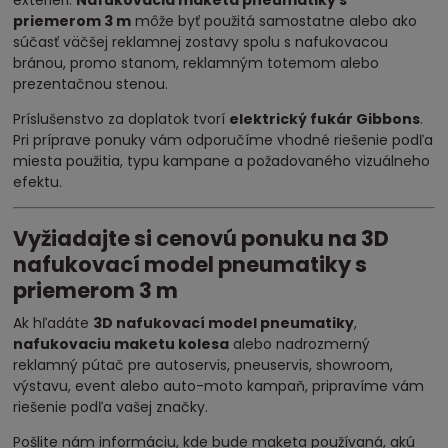
priemerom 3 m
môže byť použitá samostatne alebo ako
súčasť väčšej reklamnej zostavy spolu s nafukovacou
bránou, promo stanom, reklamným totemom alebo
prezentačnou stenou.
Príslušenstvo za doplatok tvorí
elektrický fukár Gibbons
.
Pri príprave ponuky vám odporučíme vhodné riešenie podľa
miesta použitia, typu kampane a požadovaného vizuálneho
efektu.
Vyžiadajte si cenovú ponuku na 3D
nafukovací model pneumatiky s
priemerom 3 m
Ak hľadáte
3D nafukovací model pneumatiky
,
nafukovaciu maketu kolesa
alebo nadrozmerný
reklamný pútač pre autoservis, pneuservis, showroom,
výstavu, event alebo auto-moto kampaň, pripravíme vám
riešenie podľa vašej značky.
Pošlite nám informáciu, kde bude maketa používaná, akú