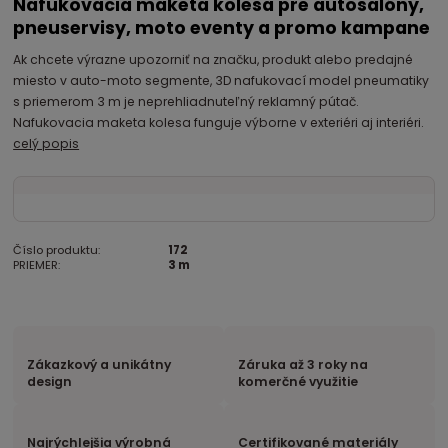
Nafukovacia maketa kolesa pre autosalóny,
pneuservisy, moto eventy a promo kampane
Ak chcete výrazne upozorniť na značku, produkt alebo predajné
miesto v auto-moto segmente, 3D nafukovací model pneumatiky
s priemerom 3 m je neprehliadnuteľný reklamný pútač.
Nafukovacia maketa kolesa funguje výborne v exteriéri aj interiéri.
celý popis
Číslo produktu:
172
PRIEMER:
3 m
Zákazkový a unikátny
Záruka až 3 roky na
design
komerčné využitie
Najrýchlejšia výrobná
Certifikované materiály