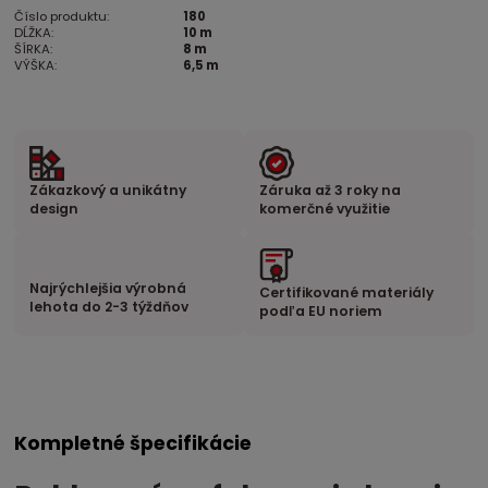
Číslo produktu:
180
DĹŽKA:
10 m
ŠÍRKA:
8 m
VÝŠKA:
6,5 m
Zákazkový a unikátny
Záruka až 3 roky na
design
komerčné využitie
Najrýchlejšia výrobná
Certifikované materiály
lehota do 2-3 týždňov
podľa EU noriem
Kompletné špecifikácie