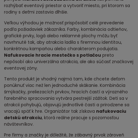
rozhýbať eventový priestor a vytvoriť miesto, pri ktorom sa
rodiny s deťmi zastavia dlhšie.
Veľkou výhodou je možnosť prispôsobiť celé prevedenie
podľa požiadaviek zákazníka. Farby, kombinácia odtieňov,
grafické prvky, logá alebo reklamné plochy môžu byť
navrhnuté tak, aby atrakcia ladila s firemnou identitou,
konkrétnou kampaňou alebo charakterom podujatia.
Nafukovacie hracie mestečko s potlačou
preto
nepôsobí ako univerzálna atrakcia, ale ako súčasť značkovej
eventovej zóny.
Tento produkt je vhodný najmä tam, kde chcete deťom
ponúknuť viac než len jednoduché skákanie. Kombinácia
šmýkačky, preliezacích prvkov, hracích častí a výrazného
farebného spracovania vytvára pestrejší zážitok. Deti sa v
atrakcii pohybujú, objavujú jednotlivé časti a prirodzene sa
vracajú späť k hre. Organizátor tak získava
nafukovaciu
detskú atrakciu
, ktorá reálne pracuje s pozornosťou
návštevníkov.
Pre firmy a značky je dôležité, že zábavný prvok zároveň