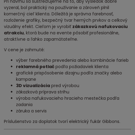
Pri návrhu sa sústreďujeme na to, aby výsledok dobre
vyzeral, bol praktický na používanie a zároveň plnil
komerčný cieľ klienta. Dôležitá je správna farebnosť,
rozloženie grafiky, bezpečný tvar herných prvkov a celkový
vizuálny efekt. Cieľom je vyrobiť
zákazkovú nafukovaciu
atrakciu
, ktorá bude na evente pôsobiť profesionálne,
atraktívne a ľahko zapamätateľne.
V cene je zahrnuté:
výber farebného prevedenia alebo kombinácie farieb
reklamná potlač
podľa požiadaviek klienta
grafické prispôsobenie dizajnu podľa značky alebo
kampane
3D vizualizácia
pred výrobou
zákazková príprava strihu
výroba nafukovacieho hracieho mestečka podľa
zadania
záruka a servis
Príslušenstvo za doplatok tvorí elektrický fukár Gibbons.