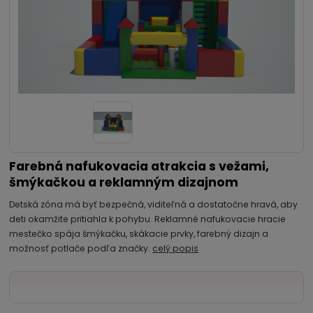
Farebná nafukovacia atrakcia s vežami,
šmýkačkou a reklamným dizajnom
Detská zóna má byť bezpečná, viditeľná a dostatočne hravá, aby
deti okamžite pritiahla k pohybu. Reklamné nafukovacie hracie
mestečko spája šmýkačku, skákacie prvky, farebný dizajn a
možnosť potlače podľa značky.
celý popis