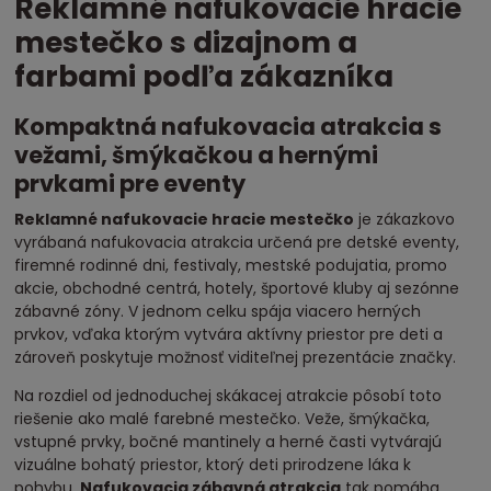
Reklamné nafukovacie hracie
mestečko s dizajnom a
farbami podľa zákazníka
Kompaktná nafukovacia atrakcia s
vežami, šmýkačkou a hernými
prvkami pre eventy
Reklamné nafukovacie hracie mestečko
je zákazkovo
vyrábaná nafukovacia atrakcia určená pre detské eventy,
firemné rodinné dni, festivaly, mestské podujatia, promo
akcie, obchodné centrá, hotely, športové kluby aj sezónne
zábavné zóny. V jednom celku spája viacero herných
prvkov, vďaka ktorým vytvára aktívny priestor pre deti a
zároveň poskytuje možnosť viditeľnej prezentácie značky.
Na rozdiel od jednoduchej skákacej atrakcie pôsobí toto
riešenie ako malé farebné mestečko. Veže, šmýkačka,
vstupné prvky, bočné mantinely a herné časti vytvárajú
vizuálne bohatý priestor, ktorý deti prirodzene láka k
pohybu.
Nafukovacia zábavná atrakcia
tak pomáha