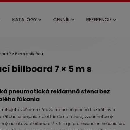
KATALÓGY
CENNÍK
REFERENCIE
ard 7 × 5 m s potlačou
 billboard 7 × 5 m s
ká pneumatická reklamná stena bez
alého fúkania
otrebujete veľkoformátovú reklamnú plochu bez káblov a
tržitého pripojenia k elektrickému fukáru, vzduchotesný
mný nafukovací billboard 7 × 5 m je profesionálne riešenie pre