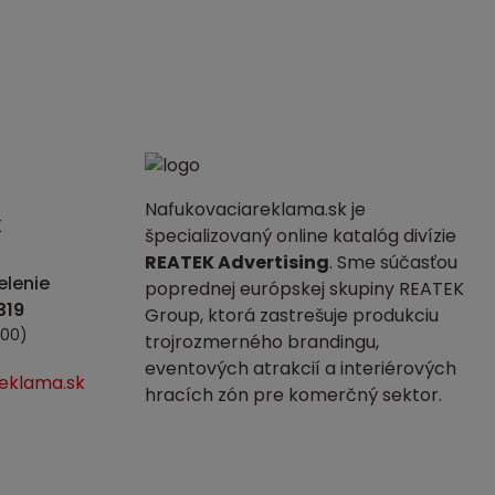
Nafukovaciareklama.sk je
K
špecializovaný online katalóg divízie
REATEK Advertising
. Sme súčasťou
lenie
poprednej európskej skupiny REATEK
Group, ktorá zastrešuje produkciu
:00)
trojrozmerného brandingu,
eventových atrakcií a interiérových
eklama.sk
hracích zón pre komerčný sektor.