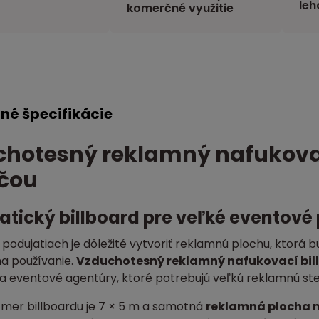
leh
komerčné využitie
né špecifikácie
hotesný reklamný nafukovací
čou
tický billboard pre veľké eventové p
 podujatiach je dôležité vytvoriť reklamnú plochu, ktorá 
na používanie.
Vzduchotesný reklamný nafukovací bill
a eventové agentúry, ktoré potrebujú veľkú reklamnú st
zmer billboardu je 7 × 5 m a samotná
reklamná plocha m