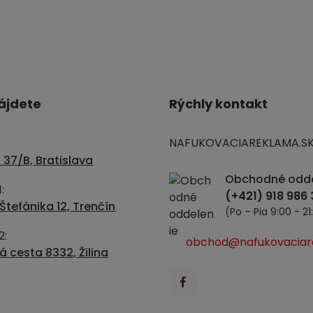
ájdete
Rýchly kontakt
NAFUKOVACIAREKLAMA.S
 37/B, Bratislava
Obchodné odde
:
Štefánika 12, Trenčín
(Po – Pia 9:00 - 21
2:
obchod@nafukovaciar
 cesta 8332, Žilina