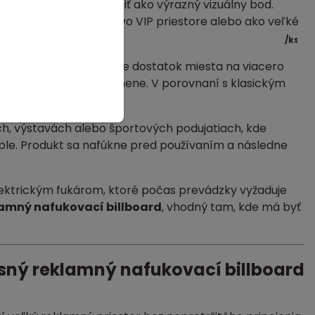
reklamná stena pôsobiť ako výrazný vizuálny bod.
e, pri športovej trati, vo VIP priestore alebo ako veľké
/
ks
Rozmer 6 × 4 m poskytuje dostatok miesta na viacero
rafika pôsobila preplnene. V porovnaní s klasickým
.
h, výstavách alebo športových podujatiach, kde
káble. Produkt sa nafúkne pred používaním a následne
lektrickým fukárom, ktoré počas prevádzky vyžaduje
amný nafukovací billboard
, vhodný tam, kde má byť
sný reklamný nafukovací billboard