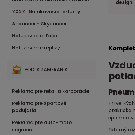
design
XXXXL Nafukovacie reklamy
Airdancer - Skydancer
Nafukovacie fľaše
Komplet
Nafukovacie repliky
Vzduc
PODĽA ZAMERANIA
potla
Pneuma
Reklama pre retail a korporácie
Reklama pre športové
Pri veľkých
podujatia
praktická 
sponzorov 
Reklama pre auto-moto
segment
Externý ro