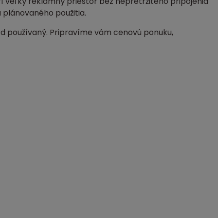
rí veľký reklamný priestor bez nepretržitého pripojenia
a plánovaného použitia.
oard používaný. Pripravíme vám cenovú ponuku,