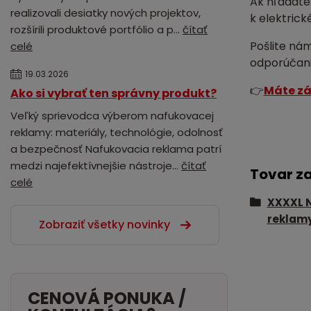
Ak hľadát
realizovali desiatky nových projektov,
k elektrick
rozšírili produktové portfólio a p...
čítať
Pošlite nám
celé
odporúčani
19.03.2026
👉
Máte zá
Ako si vybrať ten správny produkt?
Veľký sprievodca výberom nafukovacej
reklamy: materiály, technológie, odolnosť
a bezpečnosť Nafukovacia reklama patrí
medzi najefektívnejšie nástroje...
čítať
Tovar z
celé
XXXXL 
reklam
Zobraziť všetky novinky
CENOVÁ PONUKA /