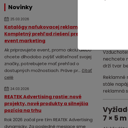
Z pohľadu 
Novinky
Billboard m
pozadie pre
25.03.2026
Katalógy nafukovacej reklamy:
Pre sponzor
Kompletný prehľad riešení pre váš
log, hlavn
event marketing
bannerom pô
Ak pripravujete event, promo akciu alebo
Vzduchotes
chcete dlhodobo zvýšiť viditeľnosť svojej
nechcete ma
značky, potrebujete mať prehľad o
drží tvar b
dostupných možnostiach. Práve pr...
čítať
Reklamné n
celé
stále napá
24.03.2026
reklamná st
REATEK Advertising rastie: nové
projekty, nové produkty a silnejšia
Vyžiad
pozícia na trhu
7 × 5 m
Rok 2026 začal pre tím REATEK Advertising
dynamicky. Za posledné mesiace sme