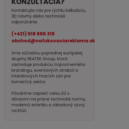
KONZULTÁCIA?
Kontaktujte nás pre rýchlu kalkuláciu,
3D návrhy alebo technické
odporúčanie.
(+421) 918 986 319
obchod@nafukovaciareklama.sk
Sme súčasťou poprednej európskej
skupiny REATEK Group, ktorá
zastrešuje produkciu trojrozmerného
brandingu, eventových atrakcií a
interiérových hracích zón pre
komerčný sektor.
Pôsobíme naprieč celou EÚ s
dôrazom na prísne technické normy,
modernú estetiku a zákazkový vývoj
na kľúč.