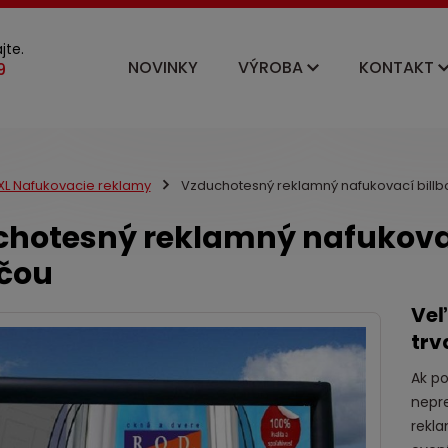
jte.
NOVINKY
VÝROBA
KONTAKT
XL Nafukovacie reklamy
Vzduchotesný reklamný nafukovací billbo
hotesný reklamný nafukovací
čou
Veľ
trv
Ak p
nepre
rekla