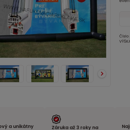
event
Číslo
VÝŠKA
vý a unikátny
Naj
Záruka až 3 roky na