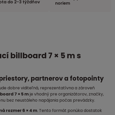
ota do 2-3 týždňov
noriem
 billboard 7 × 5 m s
riestory, partnerov a fotopointy
bude dobre viditeľná, reprezentatívna a zároveň
board 7 × 5 m
je vhodný pre organizátorov, značky,
enu bez neustáleho napájania počas prevádzky.
á rozmer 6 × 4 m
. Tento formát ponúka dostatok