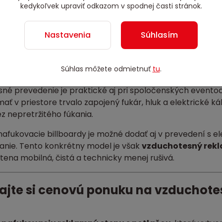
organizátora je tento rozmer vhodný najmä tam, kde má 
kedykoľvek upraviť odkazom v spodnej časti stránok.
ôže byť umiestnený pri vstupe, pri pódiu, v partnerskej zón
 fotografie a mediálne výstupy.
Nastavenia
Súhlasím
ov a značky je dôležitá veľká, dobre čitateľná plocha. 
ý motív kampane alebo eventový branding bez toho, aby g
Súhlas môžete odmietnuť
tu
.
sobí nafukovací billboard priestorovejšie a výraznejšie
né prevedenie je praktické aj pri spoločenských eventoc
ť v priestore trvalo zapojený fukár, hluk a elektrické 
ez nepretržitého fúkania.
afukovacie billboardy je možné dodať aj v prevedení s e
janie. Tento konkrétny model je však
vzduchotesný rekl
ena mobilná, čistá a technicky menej rušivá.
ajte si cenovú ponuku na vzduchote