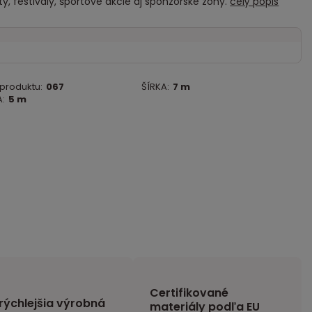
y, festivaly, športové akcie aj sponzorské zóny.
celý popis
 produktu:
067
ŠÍRKA:
7 m
:
5 m
Certifikované
rýchlejšia výrobná
materiály podľa EU