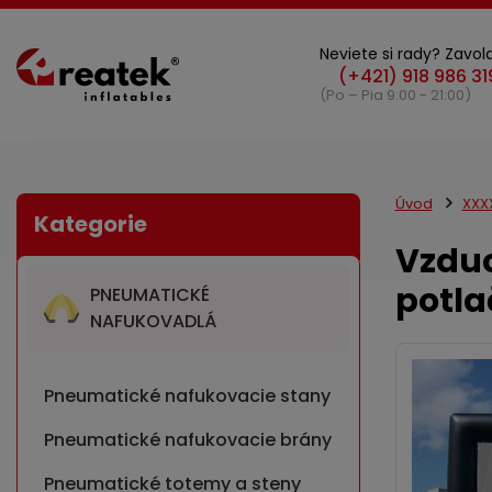
Neviete si rady? Zavola
(Po – Pia 9:00 - 21:00)
Úvod
XXX
Vzduc
potla
PNEUMATICKÉ
NAFUKOVADLÁ
Pneumatické nafukovacie stany
Pneumatické nafukovacie brány
Pneumatické totemy a steny