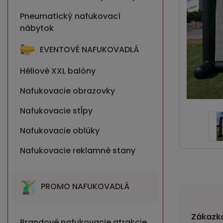
Pneumatický nafukovací
nábytok
EVENTOVÉ NAFUKOVADLÁ
Héliové XXL balóny
Nafukovacie obrazovky
Nafukovacie stĺpy
Nafukovacie oblúky
Nafukovacie reklamné stany
PROMO NAFUKOVADLÁ
Zákazko
Brandové nafukovacie atrakcie