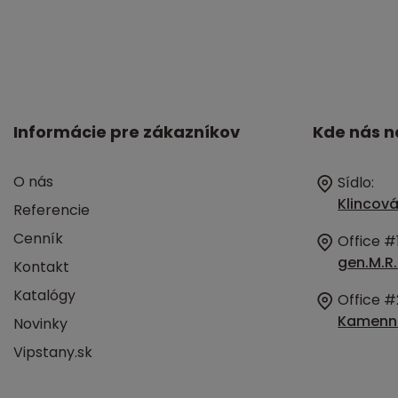
Informácie pre zákazníkov
Kde nás n
O nás
Sídlo:
Klincová
Referencie
Cenník
Office #1
gen.M.R.
Kontakt
Katalógy
Office #
Kamenná
Novinky
Vipstany.sk