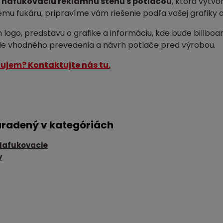
e
nafukovaciu reklamnú stenu s potlačou
, ktorá vytvo
ému fukáru, pripravíme vám riešenie podľa vašej grafiky 
 logo, predstavu o grafike a informáciu, kde bude billb
e vhodného prevedenia a návrh potlače pred výrobou.
ujem? Kontaktujte nás tu.
aradený v kategóriách
Nafukovacie
y