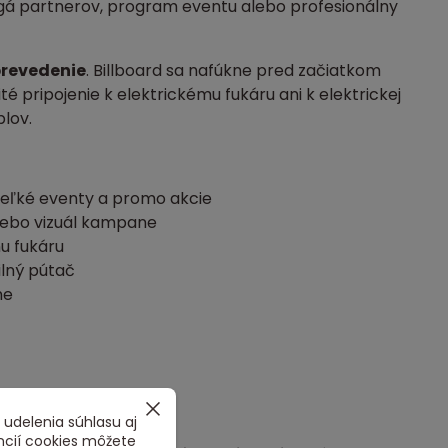
logá partnerov, program eventu alebo profesionálny
revedenie
. Billboard sa nafúkne pred začiatkom
é pripojenie k elektrickému fukáru ani k elektrickej
blov.
eľké eventy a promo akcie
lebo vizuál kampane
u fukáru
ilný pútač
ne
 udelenia súhlasu aj
ncií cookies môžete