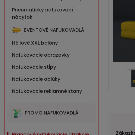
Pneumatický nafukovací
nábytok
EVENTOVÉ NAFUKOVADLÁ
Héliové XXL balóny
Nafukovacie obrazovky
Nafukovacie stĺpy
Nafukovacie oblúky
Nafukovacie reklamné stany
PROMO NAFUKOVADLÁ
Zákazko
Brandové nafukovacie atrakcie