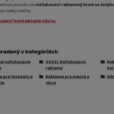
 cenovú ponuku na
nafukovací reklamný hrad so šmýk
ou vašej značky.
ujem? Kontaktujte nás tu.
aradený v kategóriách
vé nafukovacie
XXXXL Nafukovacie
Rek
e
reklamy
kor
 pre festivaly a
Reklama pre mestá a
NA
ia
obce