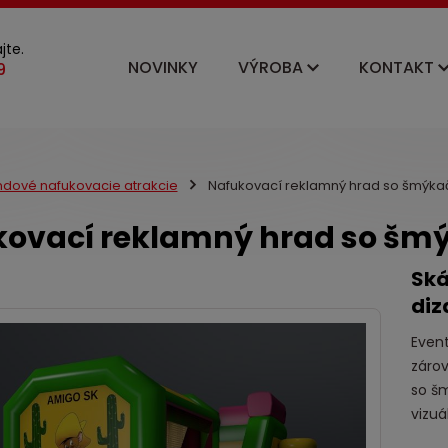
jte.
NOVINKY
VÝROBA
KONTAKT
ndové nafukovacie atrakcie
Nafukovací reklamný hrad so šmýkač
ovací reklamný hrad so šmý
Ská
diz
Even
zárov
so šm
vizuá