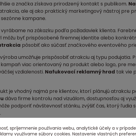
lhšie a značka získava prirodzený kontakt s publikom.
Na
atrakcia, ale aj ako praktický marketingový nástroj pre pr
a sezónne kampane.
vyrábame na zákazku podľa požiadaviek klienta. Farebné 
ýl môžu byť prispôsobené firemnej identite alebo konkr
trakcia
pôsobiť ako súčasť značkového eventového priest
ýroba umožňuje prispôsobiť atrakciu aj typu podujatia. P
kampaň viac orientovaný na produkt alebo logo, pre mest
väčšej vzdialenosti.
Nafukovací reklamný hrad
tak vie 
kt je vhodný najmä pre klientov, ktorí plánujú atrakciu 
ou
dáva firme kontrolu nad vizuálom, dostupnosťou aj vyu
že podporiť návštevnosť stánku, zvýšiť čas, ktorý ľudia st
.
rvkom je aj samotná šmýkačka. Tá zvyšuje dynamiku atrakc
osť, spríjemnenie používania webu, analytické účely a v prípade
 jednoduchá skákacia plocha. Kombinácia skákania a šmýk
reklamy využívame súbory cookies. Nastavenie vlastných prefere