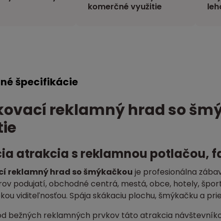
komerčné využitie
leh
né špecifikácie
ovací reklamný hrad so šm
tie
ia atrakcia s reklamnou potlačou, 
í reklamný hrad so šmýkačkou
je profesionálna zábav
ov podujatí, obchodné centrá, mestá, obce, hotely, šport
kou viditeľnosťou. Spája skákaciu plochu, šmýkačku a pri
od bežných reklamných prvkov táto atrakcia návštevníkov 