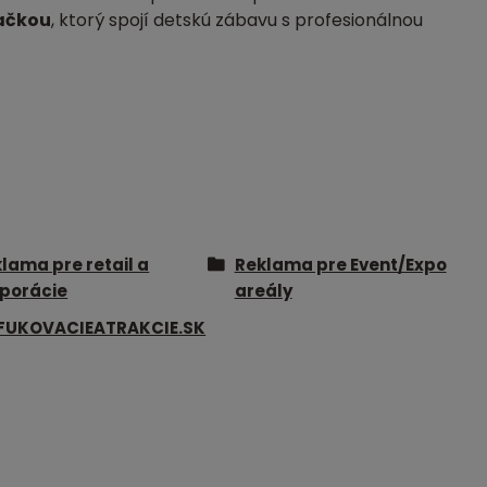
ačkou
, ktorý spojí detskú zábavu s profesionálnou
lama pre retail a
Reklama pre Event/Expo
porácie
areály
FUKOVACIEATRAKCIE.SK