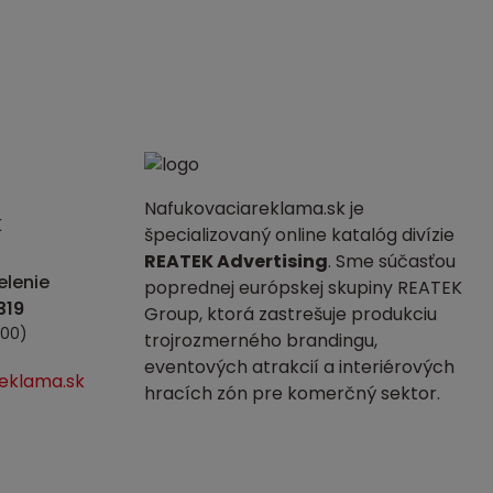
Nafukovaciareklama.sk je
K
špecializovaný online katalóg divízie
REATEK Advertising
. Sme súčasťou
lenie
poprednej európskej skupiny REATEK
Group, ktorá zastrešuje produkciu
:00)
trojrozmerného brandingu,
eventových atrakcií a interiérových
eklama.sk
hracích zón pre komerčný sektor.