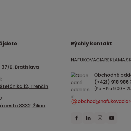
ájdete
Rýchly kontakt
NAFUKOVACIAREKLAMA.S
 37/B, Bratislava
Obchodné odde
:
Štefánika 12, Trenčín
(Po – Pia 9:00 - 21
2:
obchod@nafukovaciar
 cesta 8332, Žilina