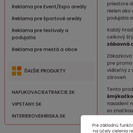
priestore d
Reklama pre Event/Expo areály
nielen ako 
podujatia 
Reklama pre športové areály
Každý hrad 
Reklama pre festivaly a
celkový št
podujatia
zábavná a
Reklama pre mestá a obce
Zákazková v
pre promo 
viditeľný z 
ĎAĽŠIE PRODUKTY
zároveň.
Tento produ
NAFUKOVACIEATRAKCIE.SK
šmýkačk
nasadení mô
VIPSTANY.SK
so značkou
INTERIEROVEIHRISKA.SK
Dôležitým p
Pre základnú funkčn
pohybu než
na účely cielenia 