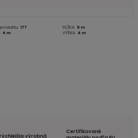
 produktu:
177
DĹŽKA:
5 m
:
4 m
VÝŠKA:
4 m
Certifikované
rýchlejšia výrobná
materiály podľa EU