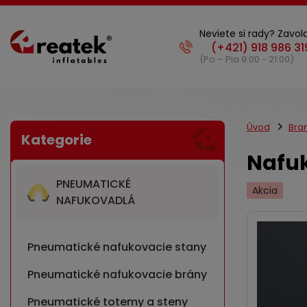
Neviete si rady? Zavola
(Po – Pia 9:00 - 21:00)
Úvod
Bra
Nafuk
PNEUMATICKÉ
Akcia
NAFUKOVADLÁ
Pneumatické nafukovacie stany
Pneumatické nafukovacie brány
Pneumatické totemy a steny