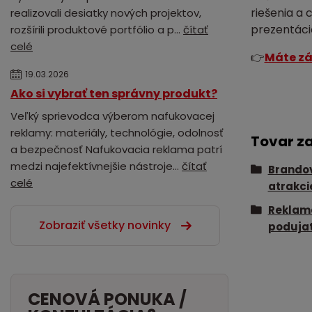
riešenia a
realizovali desiatky nových projektov,
prezentáci
rozšírili produktové portfólio a p...
čítať
celé
👉
Máte zá
19.03.2026
Ako si vybrať ten správny produkt?
Veľký sprievodca výberom nafukovacej
reklamy: materiály, technológie, odolnosť
Tovar z
a bezpečnosť Nafukovacia reklama patrí
medzi najefektívnejšie nástroje...
čítať
Brando
celé
atrakci
Reklama
Zobraziť všetky novinky
podujat
CENOVÁ PONUKA /