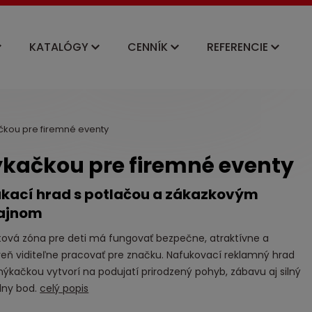
KATALÓGY
CENNÍK
REFERENCIE
kou pre firemné eventy
kačkou pre firemné eventy
kací hrad s potlačou a zákazkovým
ajnom
tová zóna pre deti má fungovať bezpečne, atraktívne a
eň viditeľne pracovať pre značku. Nafukovací reklamný hrad
ýkačkou vytvorí na podujatí prirodzený pohyb, zábavu aj silný
lny bod.
celý popis