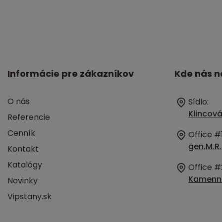
Informácie pre zákazníkov
Kde nás n
O nás
Sídlo:
Klincová
Referencie
Cenník
Office #1
gen.M.R.
Kontakt
Katalógy
Office #
Kamenná
Novinky
Vipstany.sk