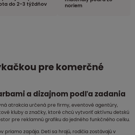
ota do 2-3 týždňov
noriem
ýkačkou pre komerčné
farbami a dizajnom podľa zadania
ná atrakcia určená pre firmy, eventové agentúry,
ové kluby a značky, ktoré chcú vytvoriť aktívnu detskú
estor pre reklamnú grafiku do jedného funkčného celku.
priamo zapája. Deti sa hrajú, rodičia zostávajú v