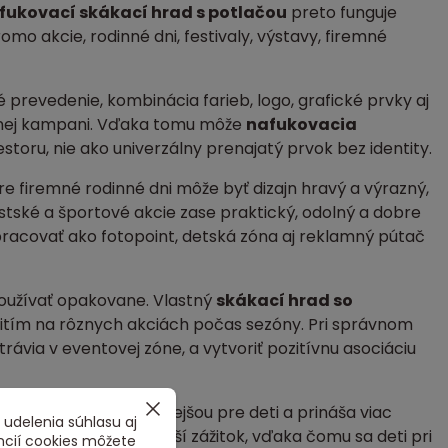
fukovací skákací hrad s potlačou
preto funguje
omo akcie, rodinné dni, festivaly, výstavy, firemné
prevedenie, kombinácia farieb, logo, grafické prvky aj
étnej kampani. Vďaka tomu môže
nafukovacia
oru, nie ako univerzálny prenajatý prvok bez identity.
re firemné rodinné dni môže byť dizajn hravý a výrazný,
ské a športové akcie zase praktický, odolný a dobre
pracovať ako fotopoint, detská zóna aj reklamný pútač
používať opakovane. Vlastný
skákací hrad so
žitím na rôznych akciách počas sezóny. Pri správnom
rávia v eventovej zóne, a vytvoriť pozitívnu asociáciu
ie, robí ju atraktívnejšou pre deti a prináša viac
 udelenia súhlasu aj
ania vytvára pestrejší zážitok, vďaka čomu sa deti pri
ncií cookies môžete