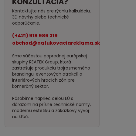
KONZULTÁCIA?
Kontaktujte nás pre rýchlu kalkuláciu,
3D návrhy alebo technické
odporúčanie.
(+421) 918 986 319
obchod@nafukovaciareklama.sk
Sme súčasťou poprednej európskej
skupiny REATEK Group, ktorá
zastrešuje produkciu trojrozmerného
brandingu, eventových atrakcií a
interiérových hracích zón pre
komerčný sektor.
Pôsobíme naprieč celou EÚ s
dôrazom na prísne technické normy,
modernú estetiku a zákazkový vývoj
na kľúč.