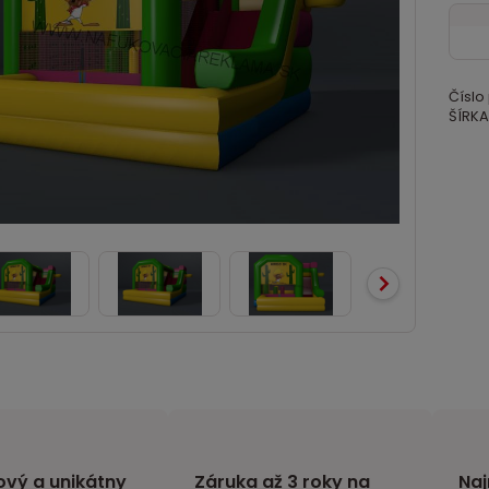
Číslo
ŠÍRKA
vý a unikátny
Záruka až 3 roky na
Naj