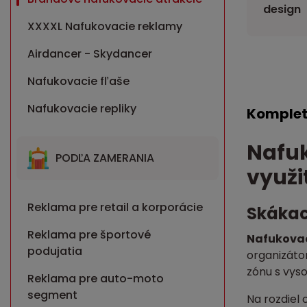
design
XXXXL Nafukovacie reklamy
Airdancer - Skydancer
Nafukovacie fľaše
Nafukovacie repliky
Komplet
Nafuk
PODĽA ZAMERANIA
využi
Reklama pre retail a korporácie
Skákac
Reklama pre športové
Nafukovac
podujatia
organizátor
zónu s vyso
Reklama pre auto-moto
segment
Na rozdiel 