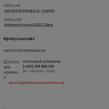
Office #1:
gen.M.R.Štefánika 12, Trenčín
Office #2:
Kamenná cesta 8332, Žilina
Rýchly kontakt
NAFUKOVACIAREKLAMA.SK
Obchodné oddelenie
(Po – Pia 9:00 - 21:00)
obchod@nafukovaciareklama.sk