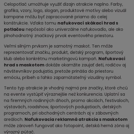
Celopotlač umožňuje využiť dizajn atrakcie naplno. Farby,
grafika, vzory, logo, slogan, produktové motívy alebo vizuál
kampane môžu byť zapracované priamo do celej
konštrukcie. Vďaka tomu
nafukovací skákací hrad s
potlačou
nepôsobí ako univerzálne nafukovadlo, ale ako
plnohodnotný značkový prvok eventového priestoru.
Veľmi silným prvkom je samotný maskot. Ten môže
reprezentovať značku, produkt, detský program, športový
klub alebo konkrétnu marketingovú kampaň.
Nafukovací
hrad s maskotom
dokáže okamžite zaujať deti, rodičov aj
návštevníkov podujatia, pretože prináša do priestoru
emóciu, príbeh a ľahko zapamätateľný vizuálny symbol.
Tento typ atrakcie je vhodný najmä pre značky, ktoré chcú
na evente vystúpiť výraznejšie než konkurencia. Uplatní sa
na firemných rodinných dňoch, promo akciách, festivaloch,
výstavách, roadshow, športových podujatiach, detských
programoch, pri obchodných centrách aj v zábavných
areáloch.
Nafukovacia reklamná atrakcia s maskotom
môže zároveň fungovať ako fotopoint, detská herná zóna aj
výrazný pútač.