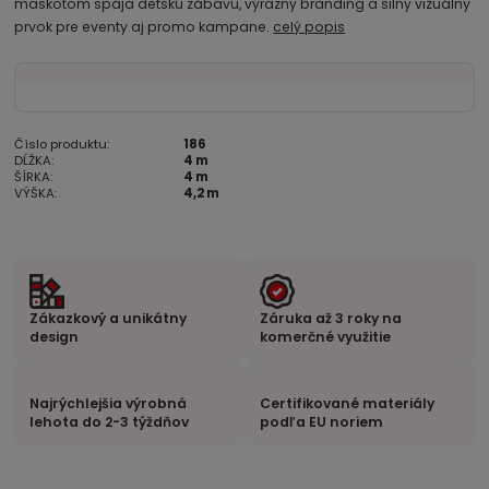
maskotom spája detskú zábavu, výrazný branding a silný vizuálny
prvok pre eventy aj promo kampane.
celý popis
Číslo produktu:
186
DĹŽKA:
4 m
ŠÍRKA:
4 m
VÝŠKA:
4,2 m
Zákazkový a unikátny
Záruka až 3 roky na
design
komerčné využitie
Najrýchlejšia výrobná
Certifikované materiály
lehota do 2-3 týždňov
podľa EU noriem