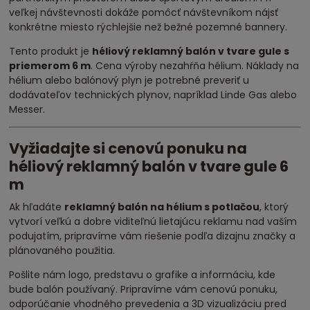
veľkej návštevnosti dokáže pomôcť návštevníkom nájsť
konkrétne miesto rýchlejšie než bežné pozemné bannery.
Tento produkt je
héliový reklamný balón v tvare gule s
priemerom 6 m
. Cena výroby nezahŕňa hélium. Náklady na
hélium alebo balónový plyn je potrebné preveriť u
dodávateľov technických plynov, napríklad Linde Gas alebo
Messer.
Vyžiadajte si cenovú ponuku na
héliový reklamný balón v tvare gule 6
m
Ak hľadáte
reklamný balón na hélium s potlačou
, ktorý
vytvorí veľkú a dobre viditeľnú lietajúcu reklamu nad vaším
podujatím, pripravíme vám riešenie podľa dizajnu značky a
plánovaného použitia.
Pošlite nám logo, predstavu o grafike a informáciu, kde
bude balón používaný. Pripravíme vám cenovú ponuku,
odporúčanie vhodného prevedenia a 3D vizualizáciu pred