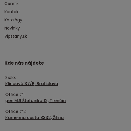
Cenník
Kontakt
Katalógy
Novinky
Vipstany.sk
Kde nás nájdete
Sídlo:
Klincová 37/B, Bratislava
Office #1:
gen.M.R.Štefánika 12, Trenčín
Office #2:
Kamenná cesta 8332, Žilina