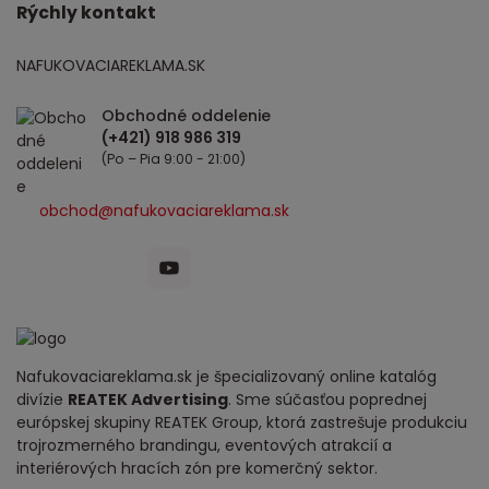
Rýchly kontakt
NAFUKOVACIAREKLAMA.SK
Obchodné oddelenie
(Po – Pia 9:00 - 21:00)
obchod@nafukovaciareklama.sk
Nafukovaciareklama.sk je špecializovaný online katalóg
divízie
REATEK Advertising
. Sme súčasťou poprednej
európskej skupiny REATEK Group, ktorá zastrešuje produkciu
trojrozmerného brandingu, eventových atrakcií a
interiérových hracích zón pre komerčný sektor.