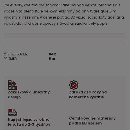
Pre eventy, kde má byť značka viditeľná nad veľkou plochou a z
väčšej vzdialenosti, je héliový reklamný balón v tvare gule 6 m
výrazným riešením. V cene je potlač, 3D vizualizácia, kotviace laná,
vak, sada na drobné opravy, návod aj záruka.
celý popis
Číslo produktu:
042
PRIEMER:
6 m
Zákazkový a unikátny
Záruka až 3 roky na
design
komerčné využitie
Certifikované materiály
Najrýchlejšia výrobná
podľa EU noriem
lehota do 2-3 týždňov