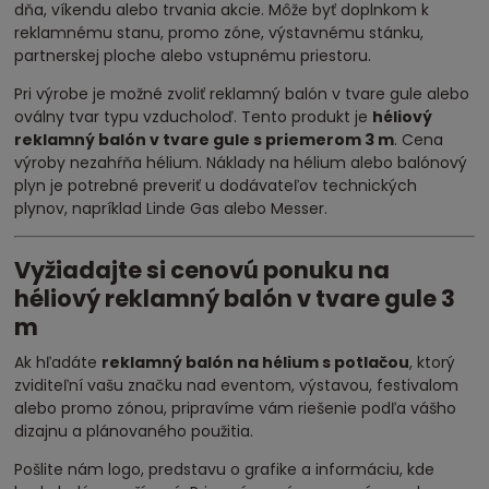
dňa, víkendu alebo trvania akcie. Môže byť doplnkom k
reklamnému stanu, promo zóne, výstavnému stánku,
partnerskej ploche alebo vstupnému priestoru.
Pri výrobe je možné zvoliť reklamný balón v tvare gule alebo
oválny tvar typu vzducholoď. Tento produkt je
héliový
reklamný balón v tvare gule s priemerom 3 m
. Cena
výroby nezahŕňa hélium. Náklady na hélium alebo balónový
plyn je potrebné preveriť u dodávateľov technických
plynov, napríklad Linde Gas alebo Messer.
Vyžiadajte si cenovú ponuku na
héliový reklamný balón v tvare gule 3
m
Ak hľadáte
reklamný balón na hélium s potlačou
, ktorý
zviditeľní vašu značku nad eventom, výstavou, festivalom
alebo promo zónou, pripravíme vám riešenie podľa vášho
dizajnu a plánovaného použitia.
Pošlite nám logo, predstavu o grafike a informáciu, kde