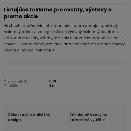
Lietajúca reklama pre eventy, výstavy a
promo akcie
Ak chcete značku zviditeľniť nad priestorom podujatia, héliový
reklamný balón v tvare gule 3 m je výrazný reklamný prvok pre
krátkodobé eventy, veľtrhy, festivaly a promo kampane. V cene je
potlač, 3D vizualizácia, kotviace laná, vak, sada na drobné opravy,
návod aj záruka.
celý popis
Číslo produktu:
039
PRIEMER:
3 m
Zákazkový a unikátny
Záruka až 3 roky na
design
komerčné využitie