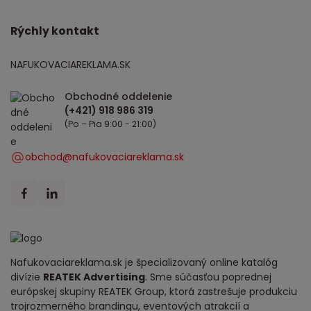
Rýchly kontakt
NAFUKOVACIAREKLAMA.SK
Obchodné oddelenie
(Po – Pia 9:00 - 21:00)
obchod@nafukovaciareklama.sk
Nafukovaciareklama.sk je špecializovaný online katalóg
divízie
REATEK Advertising
. Sme súčasťou poprednej
európskej skupiny REATEK Group, ktorá zastrešuje produkciu
trojrozmerného brandingu, eventových atrakcií a