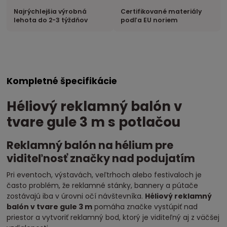
Najrýchlejšia výrobná
Certifikované materiály
lehota do 2-3 týždňov
podľa EU noriem
Kompletné špecifikácie
Héliový reklamný balón v
tvare gule 3 m s potlačou
Reklamný balón na hélium pre
viditeľnosť značky nad podujatím
Pri eventoch, výstavách, veľtrhoch alebo festivaloch je
často problém, že reklamné stánky, bannery a pútače
zostávajú iba v úrovni očí návštevníka.
Héliový reklamný
balón v tvare gule 3 m
pomáha značke vystúpiť nad
priestor a vytvoriť reklamný bod, ktorý je viditeľný aj z väčšej