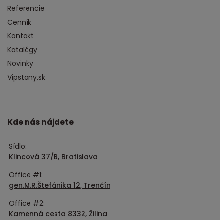
Referencie
Cenník
Kontakt
Katalógy
Novinky
Vipstany.sk
Kde nás nájdete
Sídlo:
Klincová 37/B, Bratislava
Office #1:
gen.M.R.Štefánika 12, Trenčín
Office #2:
Kamenná cesta 8332, Žilina