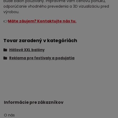
bude balón používaný. Pripravíme vám cenovú ponuku,
odporúčanie vhodného prevedenia a 3D vizualizáciu pred
výrobou.
👉
Máte záujem? Kontaktujte nás tu.
Tovar zaradený v kategóriách
Héliové XXL balóny
Reklama pre festivaly a podujatia
Informácie pre zákazníkov
O nás