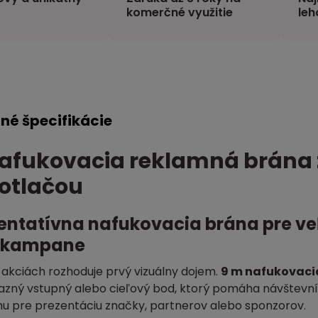
komerčné využitie
leh
né špecifikácie
afukovacia reklamná brána z
otlačou
entatívna nafukovacia brána pre veľ
 kampane
 akciách rozhoduje prvý vizuálny dojem.
9 m nafukovaci
razný vstupný alebo cieľový bod, ktorý pomáha návštevní
hu pre prezentáciu značky, partnerov alebo sponzorov.