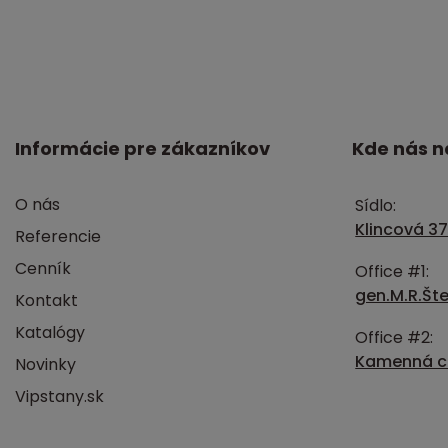
Informácie pre zákazníkov
Kde nás n
O nás
Sídlo:
Klincová 37
Referencie
Cenník
Office #1:
gen.M.R.Šte
Kontakt
Katalógy
Office #2:
Kamenná ce
Novinky
Vipstany.sk