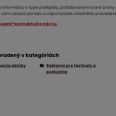
m informáciu o type podujatia, požadovanom tvare brány a
 vám cenovú ponuku a odporúčanie vhodného prevedeni
ujem? Kontaktujte nás tu.
aradený v kategóriách
acie oblúky
Reklama pre festivaly a
podujatia