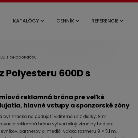
KATALÓGY
CENNÍK
REFERENCIE
00D s celopotlačou
 Polyesteru 600D s
miová reklamná brána pre veľké
ujatia, hlavné vstupy a sponzorské zóny
 byť značka na podujatí viditeľná už z diaľky, 9 m
ovacia reklamná brána vytvorí silný vizuálny bod pre
evníkov, partnerov aj médiá. Vďaka rozmeru 9 × 5,1 m,