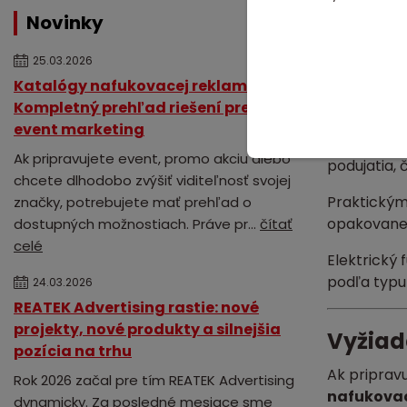
sprie
Novinky
možno
25.03.2026
možno
neobm
Katalógy nafukovacej reklamy:
Kompletný prehľad riešení pre váš
Tento rozm
event marketing
hodnotou.
Ak pripravujete event, promo akciu alebo
podujatia, 
chcete dlhodobo zvýšiť viditeľnosť svojej
Praktickým 
značky, potrebujete mať prehľad o
opakovane 
dostupných možnostiach. Práve pr...
čítať
celé
Elektrický
podľa typu 
24.03.2026
REATEK Advertising rastie: nové
projekty, nové produkty a silnejšia
Vyžiad
pozícia na trhu
Ak pripravu
Rok 2026 začal pre tím REATEK Advertising
nafukovac
dynamicky. Za posledné mesiace sme