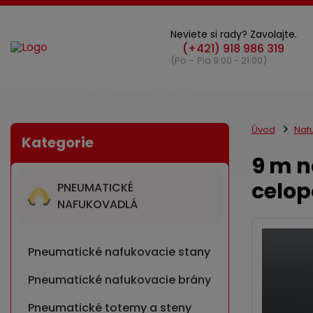
Neviete si rady? Zavolajte.
(Po – Pia 9:00 - 21:00)
Úvod
Naf
9 m n
celop
PNEUMATICKÉ
NAFUKOVADLÁ
Pneumatické nafukovacie stany
Pneumatické nafukovacie brány
Pneumatické totemy a steny