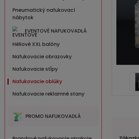
Pneumatický nafukovací
nábytok
EVENTOVÉ NAFUKOVADLÁ
Héliové XXL balóny
Nafukovacie obrazovky
Nafukovacie stĺpy
Nafukovacie oblúky
Nafukovacie reklamné stany
PROMO NAFUKOVADLÁ
Zákazko
Brandové nafukovacie atrakcie