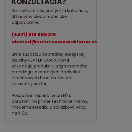
KONZULTÁCIA?
Kontaktujte nás pre rýchlu kalkuláciu,
3D návrhy alebo technické
odporúčanie.
(+421) 918 986 319
obchod@nafukovaciareklama.sk
Sme súčasťou poprednej európskej
skupiny REATEK Group, ktorá
zastrešuje produkciu trojrozmerného
brandingu, eventových atrakcií a
interiérových hracích zón pre
komerčný sektor.
Pôsobíme naprieč celou EÚ s
dôrazom na prísne technické normy,
modernú estetiku a zákazkový vývoj
na kľúč.