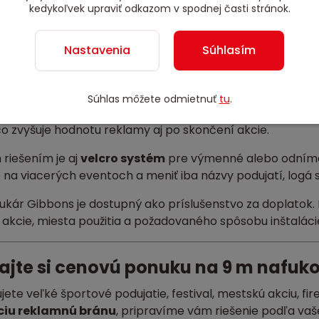
kedykoľvek upraviť odkazom v spodnej časti stránok.
vodná dokumentácia
sť výroby ako klasický oblúk, lomená brána alebo hran
Nastavenia
Súhlasím
sť velcro systému pre výmenné alebo odnímateľné ban
edzený výber farieb a farebných kombinácií
er odporúčame organizátorom, ktorí chcú vytvoriť výra
Súhlas môžete odmietnuť
tu
.
Reklamný nafukovací oblúk
so šírkou 9 m pôsobí veľmi
čo zvyšuje hodnotu reklamy aj po skončení akcie.
riešením je aj
velcro systém
pre výmenné alebo odníma
na viacerých eventoch a meniť iba názvy podujatí, logá 
 fukár Gibbons je dostupný ako príslušenstvo za doplato
akcie, miesta použitia a požadovaného spôsobu inštaláci
ajte si cenovú ponuku na 9 m nafuk
jete veľké športové podujatie, festival, mestskú akciu, 
iu reklamnú bránu
, pripravíme vám riešenie podľa vaš