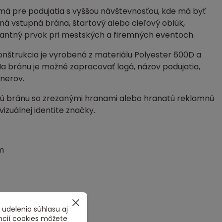
ä pre podujatia s vyššou návštevnosťou, kde má byť
vná vstupná brána, štartový alebo cieľový oblúk,
nantný prvok pri mestských a firemných eventoch.
onštrukcia je vyrobená z materiálu Polyester 600D a
Na bránu je možné zapracovať logá, názov podujatia,
nerov.
nú bránu so zrezanými hranami alebo hranatú reklamnú
izuálnej identite značky.
m
 udelenia súhlasu aj
ncií cookies môžete