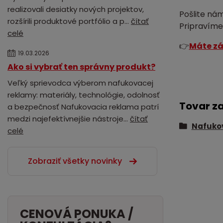
realizovali desiatky nových projektov,
Pošlite ná
rozšírili produktové portfólio a p...
čítať
Pripravíme
celé
👉
Máte zá
19.03.2026
Ako si vybrať ten správny produkt?
Veľký sprievodca výberom nafukovacej
reklamy: materiály, technológie, odolnosť
Tovar z
a bezpečnosť Nafukovacia reklama patrí
medzi najefektívnejšie nástroje...
čítať
Nafukov
celé
Zobraziť všetky novinky
CENOVÁ PONUKA /