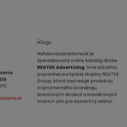
Nafukovaciareklama.sk je
K
špecializovaný online katalóg divízie
REATEK Advertising
. Sme súčasťou
lenie
poprednej európskej skupiny REATEK
Group, ktorá zastrešuje produkciu
:00)
trojrozmerného brandingu,
eventových atrakcií a interiérových
eklama.sk
hracích zón pre komerčný sektor.