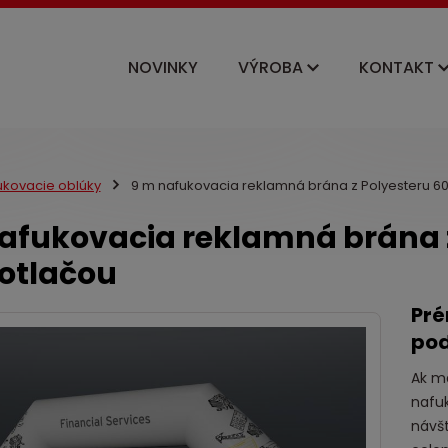
NOVINKY
VÝROBA
KONTAKT
ukovacie oblúky
9 m nafukovacia reklamná brána z Polyesteru 6
afukovacia reklamná brána z
otlačou
Pré
pod
Ak má
nafuk
návšt