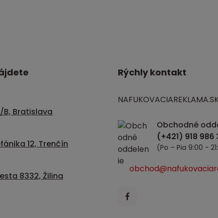
ájdete
Rýchly kontakt
NAFUKOVACIAREKLAMA.S
/B, Bratislava
Obchodné odde
fánika 12, Trenčín
(Po – Pia 9:00 - 21
obchod@nafukovaciar
sta 8332, Žilina