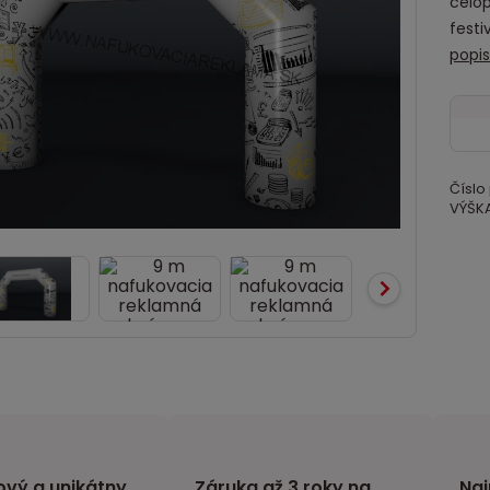
celop
festi
popi
Číslo
VÝŠKA
vý a unikátny
Záruka až 3 roky na
Naj