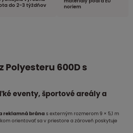
materiály podľa EU
ota do 2-3 týždňov
noriem
 Polyesteru 600D s
ké eventy, športové areály a
a reklamná brána
s externým rozmerom 9 × 5,1 m
kom orientovať sa v priestore a zároveň poskytuje