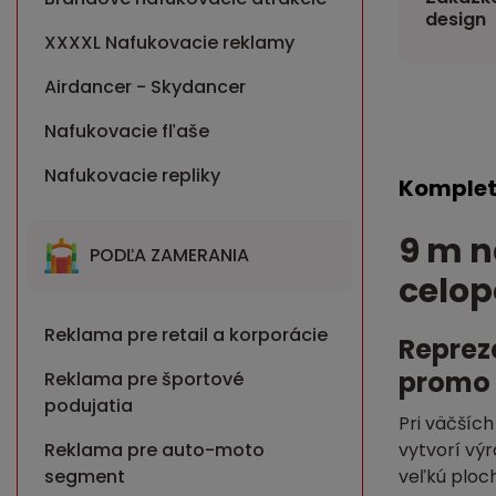
design
XXXXL Nafukovacie reklamy
Airdancer - Skydancer
Nafukovacie fľaše
Nafukovacie repliky
Komplet
9 m n
PODĽA ZAMERANIA
celop
Reklama pre retail a korporácie
Reprez
promo
Reklama pre športové
podujatia
Pri väčších
vytvorí vý
Reklama pre auto-moto
veľkú ploc
segment