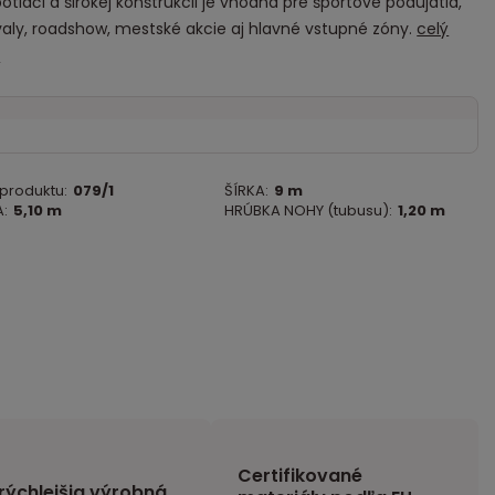
otlači a širokej konštrukcii je vhodná pre športové podujatia,
valy, roadshow, mestské akcie aj hlavné vstupné zóny.
celý
s
 produktu:
079/1
ŠÍRKA:
9 m
:
5,10 m
HRÚBKA NOHY (tubusu):
1,20 m
Certifikované
rýchlejšia výrobná