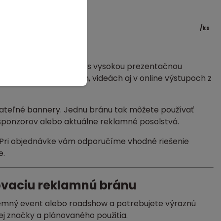
atá reklamná brána
/
ks
nery
zný brandingový prvok s vysokou prezentačnou
 dobre na fotografiách, videách aj v online výstupoch z
teľné bannery. Jednu bránu tak môžete používať
sponzorov alebo aktuálne reklamné posolstvá.
k. Pri objednávke vám odporučíme vhodné riešenie
e.
ovaciu reklamnú bránu
firemný event alebo roadshow a potrebujete výraznú
ej značky a plánovaného použitia.