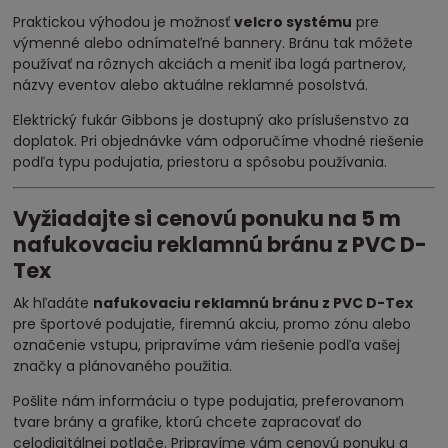
Praktickou výhodou je možnosť
velcro systému
pre
výmenné alebo odnímateľné bannery. Bránu tak môžete
používať na rôznych akciách a meniť iba logá partnerov,
názvy eventov alebo aktuálne reklamné posolstvá.
Elektrický fukár Gibbons je dostupný ako príslušenstvo za
doplatok. Pri objednávke vám odporučíme vhodné riešenie
podľa typu podujatia, priestoru a spôsobu používania.
Vyžiadajte si cenovú ponuku na 5 m
nafukovaciu reklamnú bránu z PVC D-
Tex
Ak hľadáte
nafukovaciu reklamnú bránu z PVC D-Tex
pre športové podujatie, firemnú akciu, promo zónu alebo
označenie vstupu, pripravíme vám riešenie podľa vašej
značky a plánovaného použitia.
Pošlite nám informáciu o type podujatia, preferovanom
tvare brány a grafike, ktorú chcete zapracovať do
celodigitálnej potlače. Pripravíme vám cenovú ponuku a