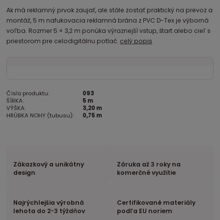
Ak má reklamný prvok zaujať, ale stále zostať praktický na prevoz a
montáž, 5 m nafukovacia reklamná brána z PVC D-Tex je výborná
voľba. Rozmer 5 × 3,2 m ponúka výraznejší vstup, štart alebo cieľ s
priestorom pre celodigitálnu potlač.
celý popis
Číslo produktu:
093
ŠÍRKA:
5 m
VÝŠKA:
3,20 m
HRÚBKA NOHY (tubusu):
0,75 m
Zákazkový a unikátny
Záruka až 3 roky na
design
komerčné využitie
Najrýchlejšia výrobná
Certifikované materiály
lehota do 2-3 týždňov
podľa EU noriem