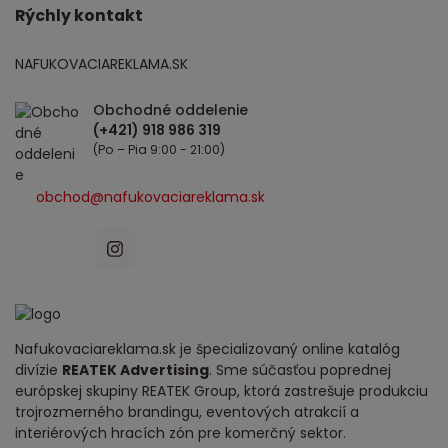
Rýchly kontakt
NAFUKOVACIAREKLAMA.SK
Obchodné oddelenie
(Po – Pia 9:00 - 21:00)
obchod@nafukovaciareklama.sk
Nafukovaciareklama.sk je špecializovaný online katalóg
divízie
REATEK Advertising
. Sme súčasťou poprednej
európskej skupiny REATEK Group, ktorá zastrešuje produkciu
trojrozmerného brandingu, eventových atrakcií a
interiérových hracích zón pre komerčný sektor.