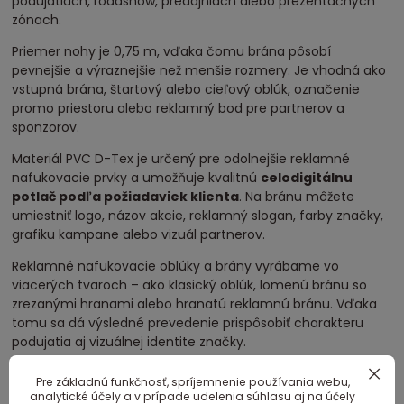
podujatiach, roadshow, predajniach alebo prezentačných
zónach.
Priemer nohy je 0,75 m, vďaka čomu brána pôsobí
pevnejšie a výraznejšie než menšie rozmery. Je vhodná ako
vstupná brána, štartový alebo cieľový oblúk, označenie
promo priestoru alebo reklamný bod pre partnerov a
sponzorov.
Materiál PVC D-Tex je určený pre odolnejšie reklamné
nafukovacie prvky a umožňuje kvalitnú
celodigitálnu
potlač podľa požiadaviek klienta
. Na bránu môžete
umiestniť logo, názov akcie, reklamný slogan, farby značky,
grafiku kampane alebo vizuál partnerov.
Reklamné nafukovacie oblúky a brány vyrábame vo
viacerých tvaroch – ako klasický oblúk, lomenú bránu so
zrezanými hranami alebo hranatú reklamnú bránu. Vďaka
tomu sa dá výsledné prevedenie prispôsobiť charakteru
podujatia aj vizuálnej identite značky.
V cene je zahrnuté:
Pre základnú funkčnosť, spríjemnenie používania webu,
analytické účely a v prípade udelenia súhlasu aj na účely