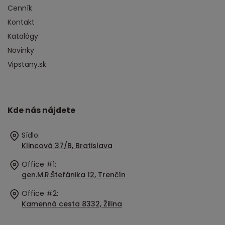
Cenník
Kontakt
Katalógy
Novinky
Vipstany.sk
Kde nás nájdete
Sídlo:
Klincová 37/B, Bratislava
Office #1:
gen.M.R.Štefánika 12, Trenčín
Office #2:
Kamenná cesta 8332, Žilina