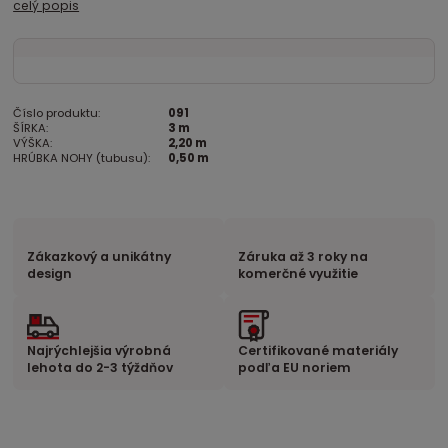
celý popis
Číslo produktu:
091
ŠÍRKA:
3 m
VÝŠKA:
2,20 m
HRÚBKA NOHY (tubusu):
0,50 m
Zákazkový a unikátny
Záruka až 3 roky na
design
komerčné využitie
Najrýchlejšia výrobná
Certifikované materiály
lehota do 2-3 týždňov
podľa EU noriem