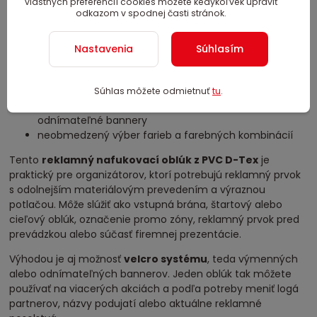
kotvy a kotviace laná
vlastných preferencií cookies môžete kedykoľvek upraviť
odkazom v spodnej časti stránok.
prenosný / úložný PVC vak
/
ks
záruka a servis
manuál k inštalácii a zapojeniu
Nastavenia
Súhlasím
sprievodná dokumentácia
možnosť výroby ako klasický oblúk, lomená brána
alebo hranatá reklamná brána
Súhlas môžete odmietnuť
tu
.
možnosť velcro systému pre výmenné alebo
odnímateľné bannery
neobmedzený výber farieb a farebných kombinácií
Tento
reklamný nafukovací oblúk z PVC D-Tex
je
praktický pre organizátorov, ktorí potrebujú reklamný prvok
s odolnejším materiálovým prevedením a výraznou
potlačou. Môže slúžiť ako vstupná brána, štartový alebo
cieľový oblúk, označenie promo zóny, reklamný prvok pred
prevádzkou alebo súčasť firemnej prezentácie.
Výhodou je aj možnosť
velcro systému
, teda výmenných
alebo odnímateľných bannerov. Jeden oblúk tak môžete
používať na viacerých akciách a podľa potreby meniť logá
partnerov, názvy podujatí alebo aktuálne reklamné