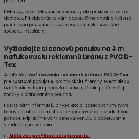
posolstvá.
Elektrický fukár Gibbons je dostupný ako príslušenstvo za
doplatok. Pri objednávke vám odporučíme vhodné riešenie
podľa typu podujatia, miesta použitia a plánovaného
spôsobu inštalácie.
Vyžiadajte si cenovú ponuku na 3 m
nafukovaciu reklamnú bránu z PVC D-
Tex
Ak hľadáte
nafukovaciu reklamnú bránu z PVC D-Tex
pre športové podujatie, promo akciu, firemný event alebo
označenie vstupu, pripravíme vám riešenie podľa vašej
značky a plánovaného použitia.
Pošlite nám informáciu o type akcie, požadovanom tvare
brány a grafike, ktorú chcete zapracovať do celodigitálnej
potlače. Pripravíme vám cenovú ponuku a odporúčanie
vhodného prevedenia.
👉
Máte záujem? Kontaktujte nás tu.