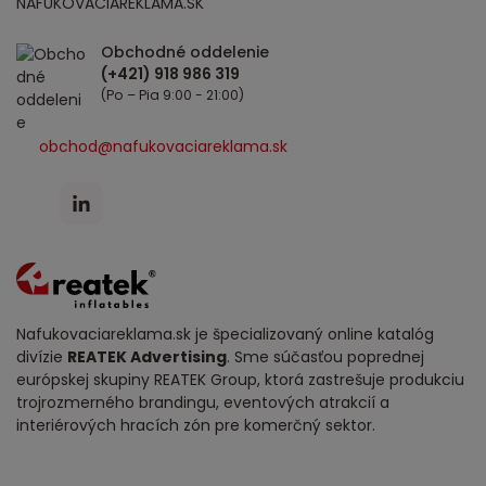
NAFUKOVACIAREKLAMA.SK
Obchodné oddelenie
(Po – Pia 9:00 - 21:00)
obchod@nafukovaciareklama.sk
Nafukovaciareklama.sk je špecializovaný online katalóg
divízie
REATEK Advertising
. Sme súčasťou poprednej
európskej skupiny REATEK Group, ktorá zastrešuje produkciu
trojrozmerného brandingu, eventových atrakcií a
interiérových hracích zón pre komerčný sektor.