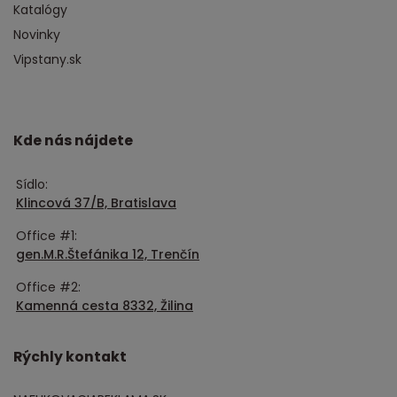
Katalógy
Novinky
Vipstany.sk
Kde nás nájdete
Sídlo:
Klincová 37/B, Bratislava
Office #1:
gen.M.R.Štefánika 12, Trenčín
Office #2:
Kamenná cesta 8332, Žilina
Rýchly kontakt