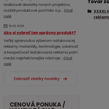
Tovar z
realizovali desiatky nových projektov,
rozšírili produktové portfólio a p...
čítať
XXXXL 
celé
reklam
19.03.2026
Ako si vybrať ten správny produkt?
Veľký sprievodca výberom nafukovacej
reklamy: materiály, technológie, odolnosť
a bezpečnosť Nafukovacia reklama patrí
medzi najefektívnejšie nástroje...
čítať
celé
Zobraziť všetky novinky
CENOVÁ PONUKA /