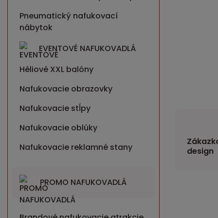
Pneumatický nafukovací
nábytok
EVENTOVÉ NAFUKOVADLÁ
Héliové XXL balóny
Nafukovacie obrazovky
Nafukovacie stĺpy
Nafukovacie oblúky
Zákazko
Nafukovacie reklamné stany
design
PROMO NAFUKOVADLÁ
Brandové nafukovacie atrakcie