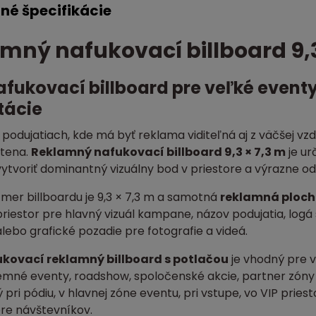
né špecifikácie
mný nafukovací billboard 9,3
fukovací billboard pre veľké eventy
tácie
 podujatiach, kde má byť reklama viditeľná aj z väčšej vz
tena.
Reklamný nafukovací billboard 9,3 × 7,3 m
je ur
vytvoriť dominantný vizuálny bod v priestore a výrazne 
mer billboardu je 9,3 × 7,3 m a samotná
reklamná plocha
priestor pre hlavný vizuál kampane, názov podujatia, log
lebo grafické pozadie pre fotografie a videá.
kovací reklamný billboard s potlačou
je vhodný pre ve
iremné eventy, roadshow, spoločenské akcie, partner zón
pri pódiu, v hlavnej zóne eventu, pri vstupe, vo VIP pries
pre návštevníkov.