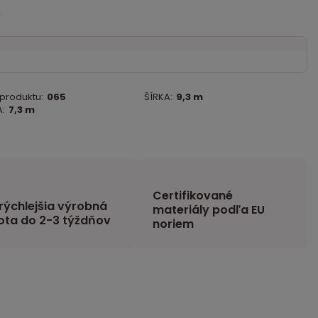
s
 produktu:
065
ŠÍRKA:
9,3 m
:
7,3 m
Certifikované
rýchlejšia výrobná
materiály podľa EU
ota do 2-3 týždňov
noriem