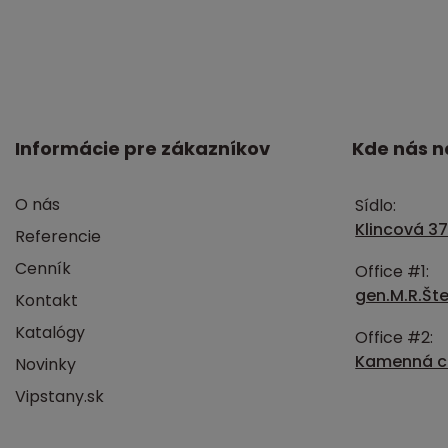
Informácie pre zákazníkov
Kde nás n
O nás
Sídlo:
Klincová 37
Referencie
Cenník
Office #1:
gen.M.R.Šte
Kontakt
Katalógy
Office #2:
Kamenná ce
Novinky
Vipstany.sk