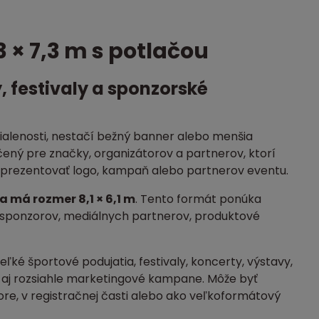
 × 7,3 m s potlačou
, festivaly a sponzorské
dialenosti, nestačí bežný banner alebo menšia
čený pre značky, organizátorov a partnerov, ktorí
odprezentovať logo, kampaň alebo partnerov eventu.
 má rozmer 8,1 × 6,1 m
. Tento formát ponúka
á sponzorov, mediálnych partnerov, produktové
ľké športové podujatia, festivaly, koncerty, výstavy,
y aj rozsiahle marketingové kampane. Môže byť
tore, v registračnej časti alebo ako veľkoformátový