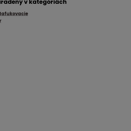
aradený v kategóriách
Nafukovacie
y