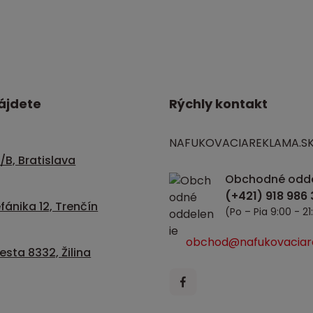
ájdete
Rýchly kontakt
NAFUKOVACIAREKLAMA.S
/B, Bratislava
Obchodné odde
fánika 12, Trenčín
(Po – Pia 9:00 - 21
obchod@nafukovaciar
sta 8332, Žilina