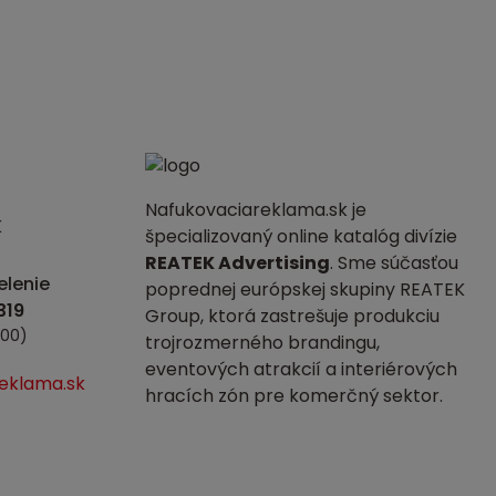
Nafukovaciareklama.sk je
K
špecializovaný online katalóg divízie
REATEK Advertising
. Sme súčasťou
lenie
poprednej európskej skupiny REATEK
Group, ktorá zastrešuje produkciu
:00)
trojrozmerného brandingu,
eventových atrakcií a interiérových
eklama.sk
hracích zón pre komerčný sektor.