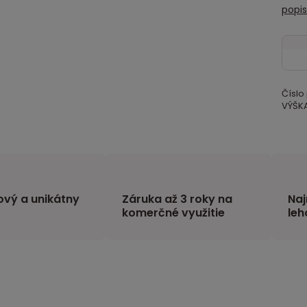
popi
Číslo
VÝŠKA
vý a unikátny
Záruka až 3 roky na
Naj
komerčné využitie
leh