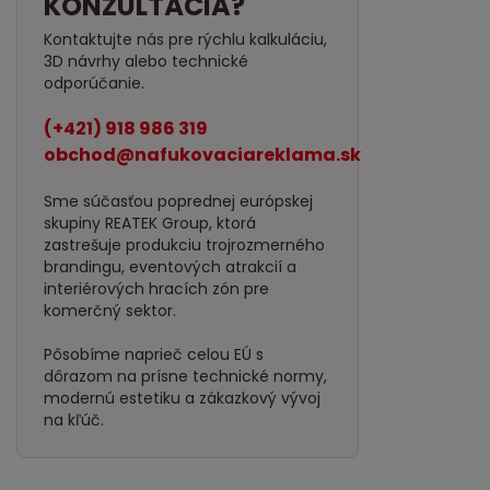
KONZULTÁCIA?
Kontaktujte nás pre rýchlu kalkuláciu,
3D návrhy alebo technické
odporúčanie.
(+421) 918 986 319
obchod@nafukovaciareklama.sk
Sme súčasťou poprednej európskej
skupiny REATEK Group, ktorá
zastrešuje produkciu trojrozmerného
brandingu, eventových atrakcií a
interiérových hracích zón pre
komerčný sektor.
Pôsobíme naprieč celou EÚ s
dôrazom na prísne technické normy,
modernú estetiku a zákazkový vývoj
na kľúč.