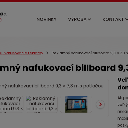
jte.
NOVINKY
VÝROBA
KONTAKT
XL Nafukovacie reklamy
Reklamný nafukovací billboard 9,3 × 7,3 
mný nafukovací billboard 9,3
Veľ
dom
Ak po
veľký
rekla
maxi
posky