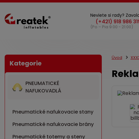
Neviete si rady? Zavola
(Po – Pia 9:00 - 21:00)
Úvod
XXX
Rekla
PNEUMATICKÉ
NAFUKOVADLÁ
Pneumatické nafukovacie stany
Pneumatické nafukovacie brány
Pneumatické totemy a steny