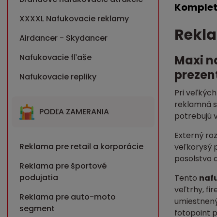
Komplet
XXXXL Nafukovacie reklamy
Rekla
Airdancer - Skydancer
Nafukovacie fľaše
Maxi na
prezen
Nafukovacie repliky
Pri veľkých
reklamná s
PODĽA ZAMERANIA
potrebujú 
Externý roz
Reklama pre retail a korporácie
veľkorysý 
posolstvo a
Reklama pre športové
podujatia
Tento
nafu
veľtrhy, f
Reklama pre auto-moto
umiestnený 
segment
fotopoint 