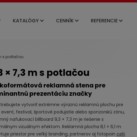
KATALÓGY
CENNÍK
REFERENCIE
m s potlačou
 × 7,3 m s potlačou
koformátová reklamná stena pre
inantnú prezentáciu značky
trebujete vytvoriť extrémne výraznú reklamnú plochu pre
 event, festival, športové podujatie alebo sponzorskú zónu,
mný nafukovací billboard 9,3 × 7,3 m je riešenie s
málnym vizuálnym efektom. Reklamná plocha 8,1 × 6,1 m
tuje priestor pre veľký branding, partnerov aj fotopoin
celý