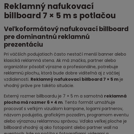
Reklamný nafukovací
billboard 7 × 5 m s potlačou
Veľkoformátový nafukovací billboard
pre dominantnú reklamnú
prezentáciu
Pri väčších podujatiach často nestačí menší banner alebo
klasická reklamná stena. Ak má značka, partner alebo
organizátor pôsobiť výrazne a profesionálne, potrebuje
reklamnú plochu, ktorá bude dobre viditeľná aj z väčšej
vzdialenosti.
Reklamný nafukovací billboard 7 × 5 m
je
vhodný práve pre takéto situácie.
Externý rozmer billboardu je 7 × 5 m a samotná
reklamná
plocha má rozmer 6 × 4 m
. Tento formát umožňuje
pracovať s veľkým vizuálom kampane, logami partnerov,
názvom podujatia, grafickým pozadím, programom eventu
alebo výraznou reklamnou správou. Vďaka veľkej ploche je
billboard vhodný aj ako fotopoint alebo partner wall na
eventoch, kde sa počíta s fotografiami, videami a