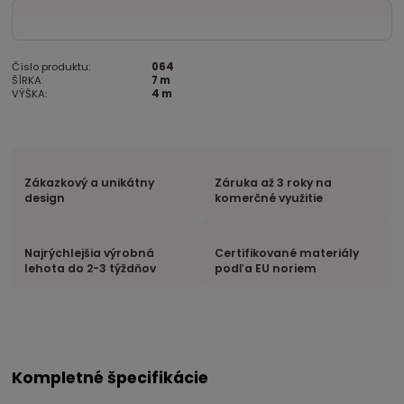
Číslo produktu:
064
ŠÍRKA:
7 m
VÝŠKA:
4 m
Zákazkový a unikátny
Záruka až 3 roky na
design
komerčné využitie
Najrýchlejšia výrobná
Certifikované materiály
lehota do 2-3 týždňov
podľa EU noriem
Kompletné špecifikácie