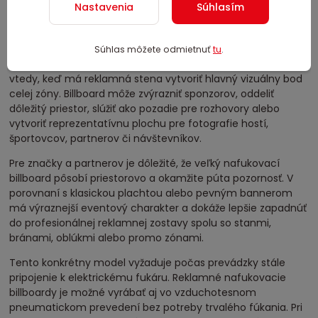
Nastavenia
Súhlasím
prepravný a úložný vak v cene
záruku a servis
možnosť dokúpenia elektrického fukára Gibbons
Súhlas môžete odmietnuť
tu
.
Z pohľadu organizátora je tento rozmer výhodný najmä
vtedy, keď má reklamná stena vytvoriť hlavný vizuálny bod
celej zóny. Billboard môže zvýrazniť sponzorov, oddeliť
dôležitý priestor, slúžiť ako pozadie pre rozhovory alebo
vytvoriť reprezentatívnu plochu pre fotografie hostí,
športovcov, partnerov či návštevníkov.
Pre značky a partnerov je dôležité, že veľký nafukovací
billboard pôsobí priestorovo a okamžite púta pozornosť. V
porovnaní s klasickou plachtou alebo pevným bannerom
má výraznejší eventový charakter a dokáže lepšie zapadnúť
do profesionálnej reklamnej zostavy spolu so stanmi,
bránami, oblúkmi alebo promo zónami.
Tento konkrétny model vyžaduje počas prevádzky stále
pripojenie k elektrickému fukáru. Reklamné nafukovacie
billboardy je možné vyrábať aj vo vzduchotesnom
pneumatickom prevedení bez potreby trvalého fúkania. Pri