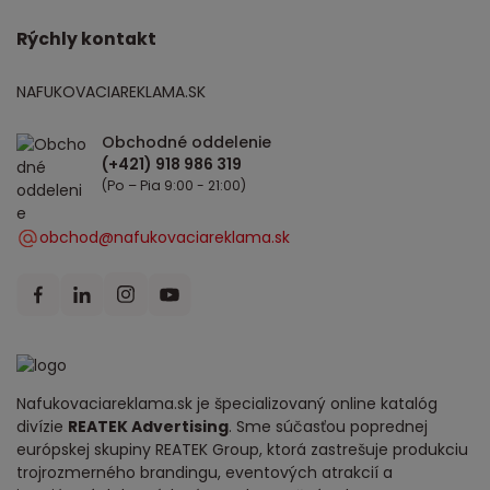
Rýchly kontakt
NAFUKOVACIAREKLAMA.SK
Obchodné oddelenie
(Po – Pia 9:00 - 21:00)
obchod@nafukovaciareklama.sk
Nafukovaciareklama.sk je špecializovaný online katalóg
divízie
REATEK Advertising
. Sme súčasťou poprednej
európskej skupiny REATEK Group, ktorá zastrešuje produkciu
trojrozmerného brandingu, eventových atrakcií a