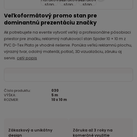
Veľkoformátový promo stan pre
dominantnú prezentáciu značky
Ak potrebujete na evente vytvoriť veľký a profesionálne pôsobiaci
priestor pre značku, reklamný nafukovací stan Spider 10 × 10 m z
PVC D-Tex Plato je vhodné riešenie. Ponúka veľkú reklamnú plochu,
výrazný tvar, odolný materiál, potlač, 3D vizualizáciu, záruku aj
servis.
celý popis
Číslo produktu:
030
VÝŠKA:
5 m
ROZMER:
10 x 10 m
Zákazkový a unikátny
Záruka až 3 roky na
design
komerčné využitie