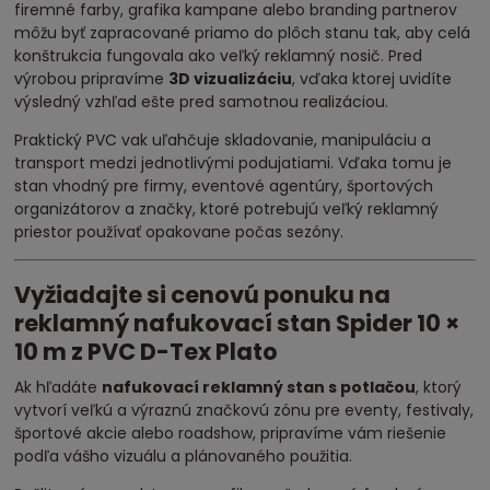
firemné farby, grafika kampane alebo branding partnerov
môžu byť zapracované priamo do plôch stanu tak, aby celá
konštrukcia fungovala ako veľký reklamný nosič. Pred
výrobou pripravíme
3D vizualizáciu
, vďaka ktorej uvidíte
výsledný vzhľad ešte pred samotnou realizáciou.
Praktický PVC vak uľahčuje skladovanie, manipuláciu a
transport medzi jednotlivými podujatiami. Vďaka tomu je
stan vhodný pre firmy, eventové agentúry, športových
organizátorov a značky, ktoré potrebujú veľký reklamný
priestor používať opakovane počas sezóny.
Vyžiadajte si cenovú ponuku na
reklamný nafukovací stan Spider 10 ×
10 m z PVC D-Tex Plato
Ak hľadáte
nafukovací reklamný stan s potlačou
, ktorý
vytvorí veľkú a výraznú značkovú zónu pre eventy, festivaly,
športové akcie alebo roadshow, pripravíme vám riešenie
podľa vášho vizuálu a plánovaného použitia.