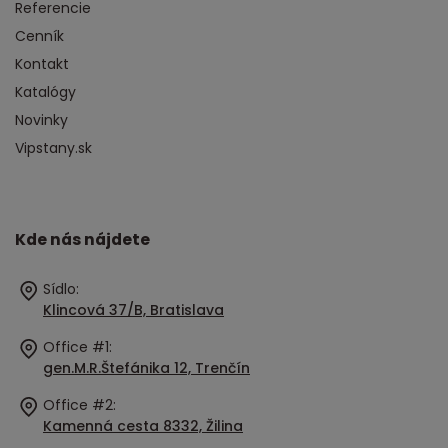
Referencie
Cenník
Kontakt
Katalógy
Novinky
Vipstany.sk
Kde nás nájdete
Sídlo:
Klincová 37/B, Bratislava
Office #1:
gen.M.R.Štefánika 12, Trenčín
Office #2:
Kamenná cesta 8332, Žilina