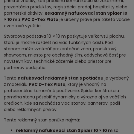
priestor značky, kde prebieha komunikácia so zákazníkmi,
prezentácia produktov, registrácia, predaj, hospitality alebo
partnerské aktivity.
Reklamný nafukovací stan Spider 10
× 10 m z PVC D-Tex Plato
je určený práve pre takéto väčšie
eventové využitie.
Štvorcová podstava 10 × 10 m poskytuje veľkorysú plochu,
ktorú je možné rozdeliť na viac funkčných častí. Pod
stanom môže vzniknúť prezentačná zóna, produktový
showroom, miesto pre obchodný tím, oddychová časť pre
návštevníkov, technické zázemie alebo priestor pre
partnerov podujatia.
Tento
nafukovací reklamný stan s potlačou
je vyrobený
z materiálu
PVC D-Tex Plato
, ktorý je vhodný na
profesionálne komerčné používanie. Spider konštrukcia
pomáha stanu pôsobiť dynamicky a výrazne aj vo väčších
areáloch, kde sa nachádza viac stanov, bannerov, pódií
alebo reklamných prvkov.
Tento reklamný stan ponúka najmä:
reklamný nafukovací stan Spider 10 × 10 m
so