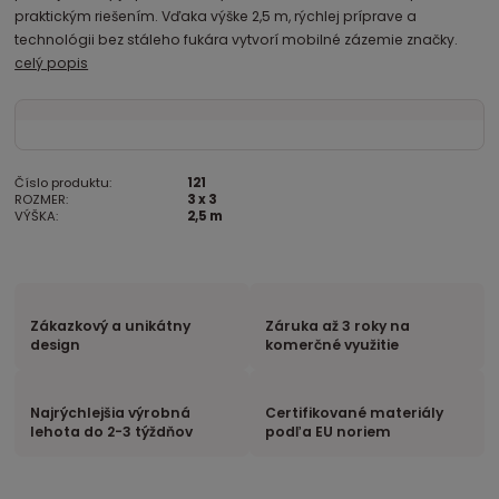
praktickým riešením. Vďaka výške 2,5 m, rýchlej príprave a
technológii bez stáleho fukára vytvorí mobilné zázemie značky.
celý popis
Číslo produktu:
121
ROZMER:
3 x 3
VÝŠKA:
2,5 m
Zákazkový a unikátny
Záruka až 3 roky na
design
komerčné využitie
Najrýchlejšia výrobná
Certifikované materiály
lehota do 2-3 týždňov
podľa EU noriem