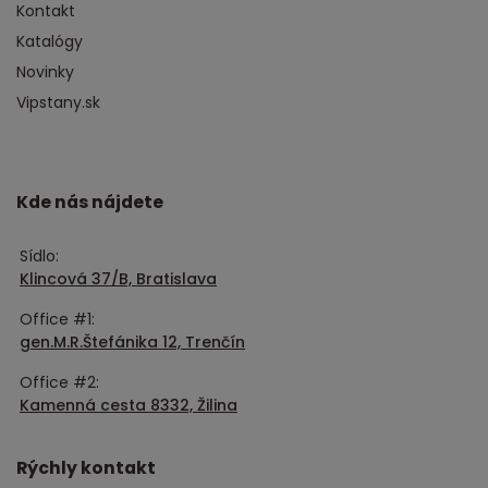
Kontakt
Katalógy
Novinky
Vipstany.sk
Kde nás nájdete
Sídlo:
Klincová 37/B, Bratislava
Office #1:
gen.M.R.Štefánika 12, Trenčín
Office #2:
Kamenná cesta 8332, Žilina
Rýchly kontakt