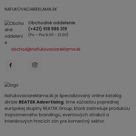
NAFUKOVACIAREKLAMA.SK
Obchodné oddelenie
(Po – Pia 9:00 - 21:00)
obchod@nafukovaciareklama.sk
Nafukovaciareklama.sk je špecializovaný online katalóg
divízie
REATEK Advertising
. Sme súčasťou poprednej
európskej skupiny REATEK Group, ktorá zastrešuje produkciu
trojrozmerného brandingu, eventových atrakcií a
interiérových hracích zón pre komerčný sektor.