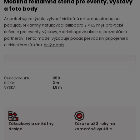
Mobilná reklamná stena pre eventy, výstavy
a foto body
Ak potrebujete rýchlo vytvoriť viditeľnú reklamnú plochu na
podujatí, reklamný nafukovací billboard 2 × 1,5 m je praktické
riešenie pre eventy, výstavy, marketingové akcie aj prezentáciu
partnerov. Tento model vyžaduje počas prevádzky pripojenie k
elektrickému fukáru.
celý popis
Číslo produktu:
059
ŠÍRKA:
2 m
VÝŠKA:
1,5 m
Zákazkový a unikátny
Záruka až 3 roky na
design
komerčné využitie