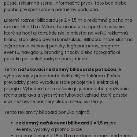
pútač, reklamná stena, informačný prvok, foto bod alebo
plocha pre sponzorov a partnerov podujatia.
Externý rozmer billboardu je 2 × 1,5 m a reklamná plocha má
rozmer 1,8 × 1,1 m. Vďaka tomu ide o kompaktné riešenie,
ktoré sa hodí aj tam, kde nie je priestor na veľkú reklamnú
bránu, stan alebo pevnú konštrukciu. Billboard môže slúžiť na
zvýraznenie akciovej ponuky, logá partnerov, program
eventu, navigáciu, branding značky alebo fotografické
pozadie pri spoločenských podujatiach.
Tento
nafukovací reklamný billboard s potlačou
je
vyhotovený v prevedení s elektrickým fukárom. Počas
prevádzky preto vyžaduje stále pripojenie k elektrickej
prípojke. Výhodou tohto riešenia je jednoduché používanie,
rýchla príprava a výrazný nafukovací vzhľad, ktorý pôsobí
inak než bežné bannery alebo roll-up systémy.
Tento reklamný billboard ponúka najmä:
reklamný nafukovací billboard 2 × 1,5 m
pre
eventy, výstavy a promo akcie
reklamnú plochu 1,8 × 1,1 m pre logo, oznam, partnerov