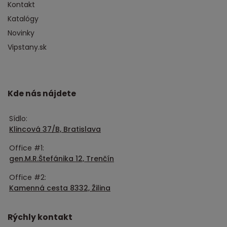
Kontakt
Katalógy
Novinky
Vipstany.sk
Kde nás nájdete
Sídlo:
Klincová 37/B, Bratislava
Office #1:
gen.M.R.Štefánika 12, Trenčín
Office #2:
Kamenná cesta 8332, Žilina
Rýchly kontakt