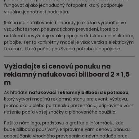
fungovať aj ako jednoduchý fotopoint, ktorý podporuje
vizuálnu jednotnosť podujatia.
Reklamné nafukovacie billboardy je možné vyrábať aj vo
vzduchotesnom pneumatickom prevedení, ktoré po
nafúknutí nevyžaduje stále pripojenie k fukáru ani elektrickej
prípojke. Tento konkrétny model je však verzia s elektrickým
fukárom, ktorá počas používania potrebuje napájanie.
Vyžiadajte si cenovú ponuku na
reklamný nafukovací billboard 2 × 1,5
m
Ak hľadáte
nafukovací reklamný billboard s potlačou
,
ktorý vytvorí mobilnú reklamnú stenu pre event, výstavu,
promo akciu alebo partnerskú prezentáciu, pripravíme vám
riešenie podľa vašej značky a plánovaného použitia.
Pošlite nám logo, predstavu o grafike a informáciu, kde
bude billboard používaný. Pripravíme vám cenovú ponuku,
odporúčanie vhodného prevedenia a návrh potlače pred