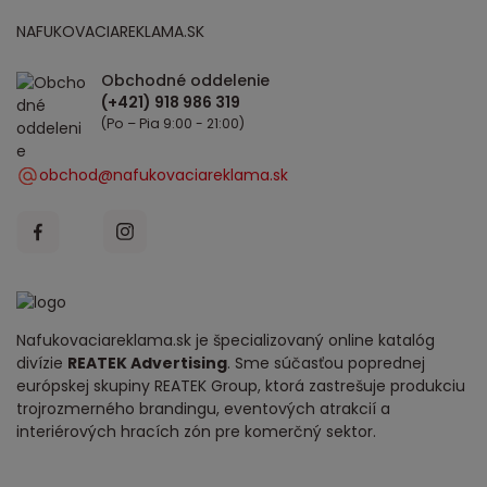
NAFUKOVACIAREKLAMA.SK
Obchodné oddelenie
(Po – Pia 9:00 - 21:00)
obchod@nafukovaciareklama.sk
Nafukovaciareklama.sk je špecializovaný online katalóg
divízie
REATEK Advertising
. Sme súčasťou poprednej
európskej skupiny REATEK Group, ktorá zastrešuje produkciu
trojrozmerného brandingu, eventových atrakcií a
interiérových hracích zón pre komerčný sektor.