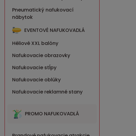
Pneumatický nafukovací
nábytok
EVENTOVÉ NAFUKOVADLÁ
Héliové XXL balóny
Nafukovacie obrazovky
Nafukovacie stĺpy
Nafukovacie oblúky
Nafukovacie reklamné stany
PROMO NAFUKOVADLÁ
Brandové nafukovacie atrakcie