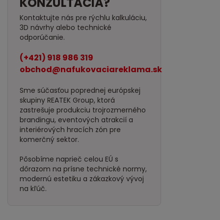
KONZULTÁCIA?
Kontaktujte nás pre rýchlu kalkuláciu,
3D návrhy alebo technické
odporúčanie.
(+421) 918 986 319
obchod@nafukovaciareklama.sk
Sme súčasťou poprednej európskej
skupiny REATEK Group, ktorá
zastrešuje produkciu trojrozmerného
brandingu, eventových atrakcií a
interiérových hracích zón pre
komerčný sektor.
Pôsobíme naprieč celou EÚ s
dôrazom na prísne technické normy,
modernú estetiku a zákazkový vývoj
na kľúč.