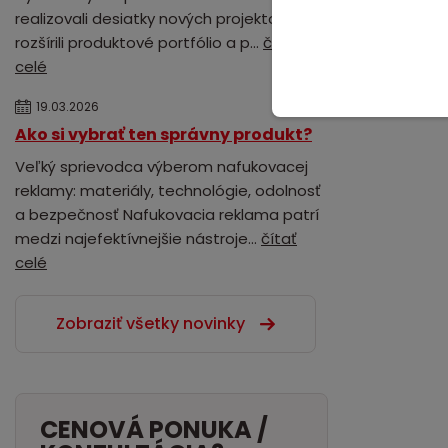
realizovali desiatky nových projektov,
rozšírili produktové portfólio a p...
čítať
celé
19.03.2026
Ako si vybrať ten správny produkt?
Veľký sprievodca výberom nafukovacej
reklamy: materiály, technológie, odolnosť
a bezpečnosť Nafukovacia reklama patrí
medzi najefektívnejšie nástroje...
čítať
celé
Zobraziť všetky novinky
CENOVÁ PONUKA /