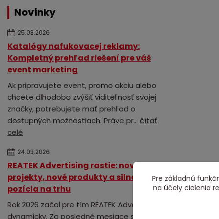
Novinky
25.03.2026
Katalógy nafukovacej reklamy:
Kompletný prehľad riešení pre váš
event marketing
Ak pripravujete event, promo akciu alebo
chcete dlhodobo zvýšiť viditeľnosť svojej
značky, potrebujete mať prehľad o
dostupných možnostiach. Práve pr...
čítať
celé
24.03.2026
REATEK Advertising rastie: nové
projekty, nové produkty a silnejšia
Pre základnú funkčn
na účely cielenia 
pozícia na trhu
Rok 2026 začal pre tím REATEK Advertising
dynamicky. Za posledné mesiace sme