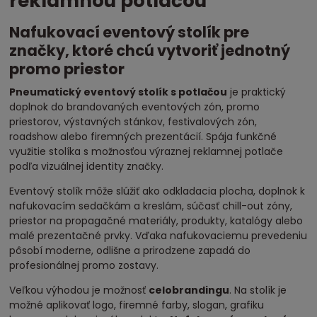
reklamnou potlačou
Nafukovací eventový stolík pre
značky, ktoré chcú vytvoriť jednotný
promo priestor
Pneumatický eventový stolík s potlačou
je praktický
doplnok do brandovaných eventových zón, promo
priestorov, výstavných stánkov, festivalových zón,
roadshow alebo firemných prezentácií. Spája funkčné
využitie stolíka s možnosťou výraznej reklamnej potlače
podľa vizuálnej identity značky.
Eventový stolík môže slúžiť ako odkladacia plocha, doplnok k
nafukovacím sedačkám a kreslám, súčasť chill-out zóny,
priestor na propagačné materiály, produkty, katalógy alebo
malé prezentačné prvky. Vďaka nafukovaciemu prevedeniu
pôsobí moderne, odlišne a prirodzene zapadá do
profesionálnej promo zostavy.
Veľkou výhodou je možnosť
celobrandingu
. Na stolík je
možné aplikovať logo, firemné farby, slogan, grafiku