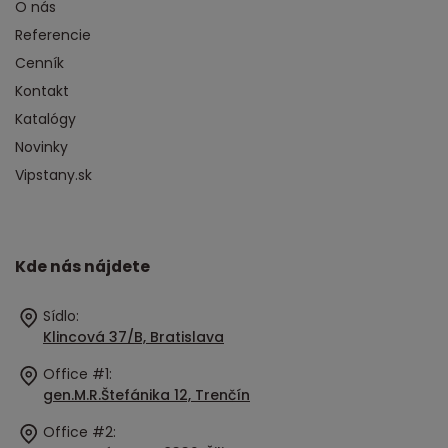
O nás
Referencie
Cenník
Kontakt
Katalógy
Novinky
Vipstany.sk
Kde nás nájdete
Sídlo:
Klincová 37/B, Bratislava
Office #1:
gen.M.R.Štefánika 12, Trenčín
Office #2: