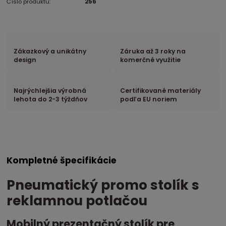
Číslo produktu:
256
Zákazkový a unikátny
Záruka až 3 roky na
design
komerčné využitie
Najrýchlejšia výrobná
Certifikované materiály
lehota do 2-3 týždňov
podľa EU noriem
Kompletné špecifikácie
Pneumatický promo stolík s
reklamnou potlačou
Mobilný prezentačný stolík pre