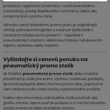
pôsobiace kontaktné miesto. Je vhodný na prezentáciu
produktov, registráciu účastníkov, rozdávanie letákov,
ochutnávky, predaj doplnkového sortimentu alebo ako
recepčný bod v promo zóne.
Výhodou oproti klasickému promo pultu je originálnejší
vzhľad, jednoduchá logistika a možnosť zladiť stolík s
ostatnými nafukovacími prvkami – napríklad s
pneumatickým stanom, reklamnou bránou, nafukovacím
stĺpom, sedačkou alebo kreslom.
Vyžiadajte si cenovú ponuku na
pneumatický promo stolík
Ak hľadáte
pneumatický promo stolík
alebo mobilný
prezentačný stolík pre event, výstavu, roadshow, predajňu,
športové podujatie alebo firemnú promo zónu, pripravíme
vám riešenie podľa vašej značky a plánovaného použitia.
Pošlite nám informáciu, kde budete stolík používať, akú
grafiku chcete zapracovať do potlače a či má byť súčasťou
väčšej eventovej alebo predajnej zostavy.