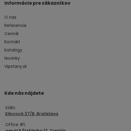
Informácie pre zákazníkov
O nás
Referencie
Cenník
Kontakt
Katalógy
Novinky
Vipstany.sk
Kde nás nájdete
Sídlo:
Klincová 37/B, Bratislava
Office #1:
gen.M.R.Štefánika 12, Trenčín