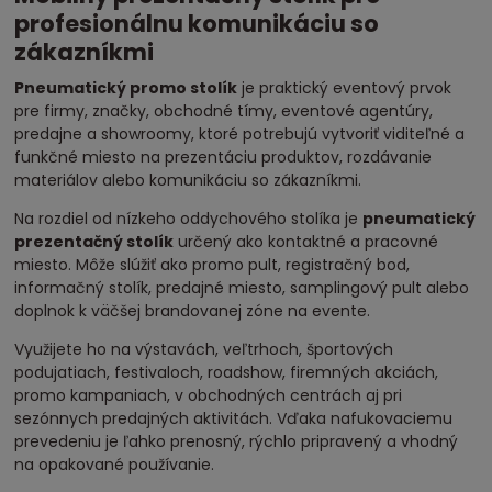
profesionálnu komunikáciu so
zákazníkmi
Pneumatický promo stolík
je praktický eventový prvok
pre firmy, značky, obchodné tímy, eventové agentúry,
predajne a showroomy, ktoré potrebujú vytvoriť viditeľné a
funkčné miesto na prezentáciu produktov, rozdávanie
materiálov alebo komunikáciu so zákazníkmi.
Na rozdiel od nízkeho oddychového stolíka je
pneumatický
prezentačný stolík
určený ako kontaktné a pracovné
miesto. Môže slúžiť ako promo pult, registračný bod,
informačný stolík, predajné miesto, samplingový pult alebo
doplnok k väčšej brandovanej zóne na evente.
Využijete ho na výstavách, veľtrhoch, športových
podujatiach, festivaloch, roadshow, firemných akciách,
promo kampaniach, v obchodných centrách aj pri
sezónnych predajných aktivitách. Vďaka nafukovaciemu
prevedeniu je ľahko prenosný, rýchlo pripravený a vhodný
na opakované používanie.