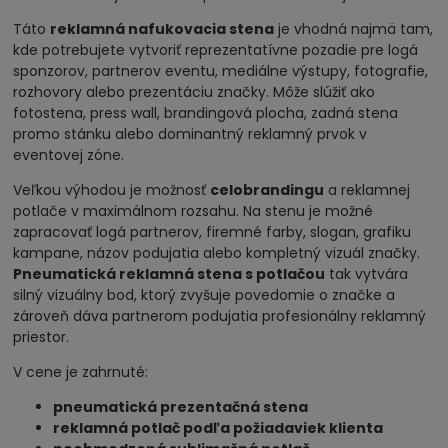
Táto
reklamná nafukovacia stena
je vhodná najmä tam,
kde potrebujete vytvoriť reprezentatívne pozadie pre logá
sponzorov, partnerov eventu, mediálne výstupy, fotografie,
rozhovory alebo prezentáciu značky. Môže slúžiť ako
fotostena, press wall, brandingová plocha, zadná stena
promo stánku alebo dominantný reklamný prvok v
eventovej zóne.
Veľkou výhodou je možnosť
celobrandingu
a reklamnej
potlače v maximálnom rozsahu. Na stenu je možné
zapracovať logá partnerov, firemné farby, slogan, grafiku
kampane, názov podujatia alebo kompletný vizuál značky.
Pneumatická reklamná stena s potlačou
tak vytvára
silný vizuálny bod, ktorý zvyšuje povedomie o značke a
zároveň dáva partnerom podujatia profesionálny reklamný
priestor.
V cene je zahrnuté:
pneumatická prezentačná stena
reklamná potlač podľa požiadaviek klienta