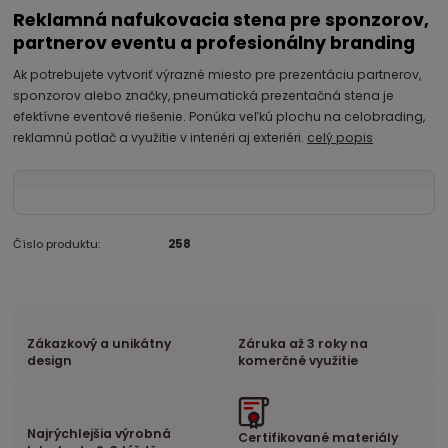
Reklamná nafukovacia stena pre sponzorov,
partnerov eventu a profesionálny branding
Ak potrebujete vytvoriť výrazné miesto pre prezentáciu partnerov,
sponzorov alebo značky, pneumatická prezentačná stena je
efektívne eventové riešenie. Ponúka veľkú plochu na celobrading,
reklamnú potlač a využitie v interiéri aj exteriéri.
celý popis
Číslo produktu:
258
Zákazkový a unikátny
Záruka až 3 roky na
design
komerčné využitie
Najrýchlejšia výrobná
Certifikované materiály