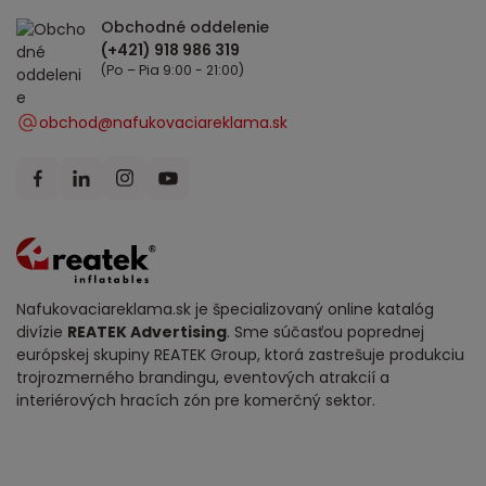
Obchodné oddelenie
(Po – Pia 9:00 - 21:00)
obchod@nafukovaciareklama.sk
Nafukovaciareklama.sk je špecializovaný online katalóg
divízie
REATEK Advertising
. Sme súčasťou poprednej
európskej skupiny REATEK Group, ktorá zastrešuje produkciu
trojrozmerného brandingu, eventových atrakcií a
interiérových hracích zón pre komerčný sektor.