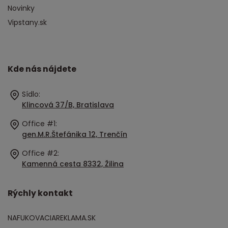
Novinky
Vipstany.sk
Kde nás nájdete
Sídlo:
Klincová 37/B, Bratislava
Office #1:
gen.M.R.Štefánika 12, Trenčín
Office #2:
Kamenná cesta 8332, Žilina
Rýchly kontakt
NAFUKOVACIAREKLAMA.SK